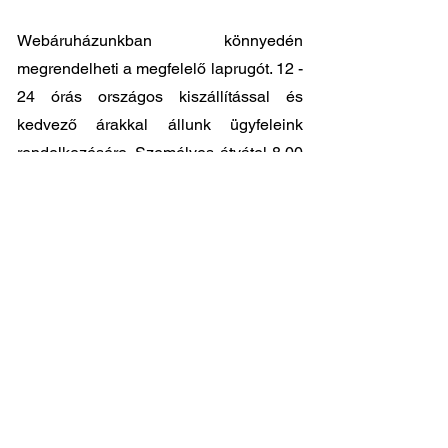
Webáruházunkban könnyedén
megrendelheti a megfelelő laprugót. 12 -
24 órás országos kiszállítással és
kedvező árakkal állunk ügyfeleink
rendelkezésére. Személyes átvátel
8.00
- 17.00
között lehetséges központi
raktárunkban: 2045-Törökbálint, Tópark
utca 9.
🔧 Válassza a legjobb minőséget
megfizethető áron!
📞 Kérdése van? Vegye fel velünk a
kapcsolatot és segítünk a legjobb
választásban!