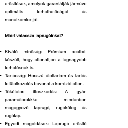
erősítések, amelyek garantálják járműve
optimális terhelhetőségét és
menetkomfortját.
Miért válassza laprugóinkat?
Kiváló minőség: Prémium acélból
készült, hogy ellenálljon a legnagyobb
terhelésnek is.
Tartósság: Hosszú élettartam és tartós
felületkezelés bevonat a korrózió ellen.
Tökéletes illeszkedés: A gyári
paraméterekkkel mindenben
megegyező laprugó, rugóköteg és
rugólap.
Egyedi megoldások: Laprugó erősítő