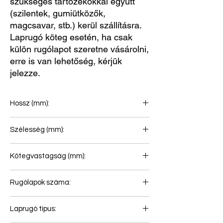
szükséges tartozékokkal együtt
(szilentek, gumiütközők,
magcsavar, stb.) kerül szállításra.
Laprugó köteg esetén, ha csak
külön rugólapot szeretne vásárolni,
erre is van lehetőség, kérjük
jelezze.
Hossz (mm):
575+575
Szélesség (mm):
75
Kötegvastagság (mm):
38
Rugólapok száma:
1
Laprugó típus: