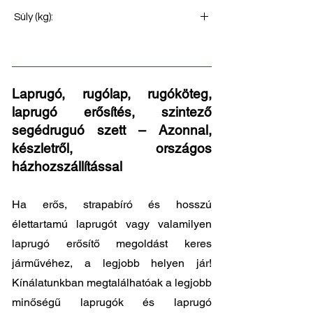
Pótkocsi laprugó
Súly (kg):
16
Laprugó, rugólap, rugóköteg,
laprugó erősítés, szintező
segédruguó szett – Azonnal,
készletről, országos
házhozszállítással
Ha erős, strapabíró és hosszú
élettartamú laprugót vagy valamilyen
laprugó erősítő megoldást keres
járművéhez, a legjobb helyen jár!
Kínálatunkban megtalálhatóak a legjobb
minőségű laprugók és laprugó