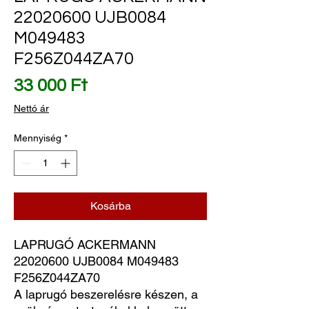
22020600 UJB0084
M049483
F256Z044ZA70
Ár
33 000 Ft
Nettó ár
Mennyiség
*
Kosárba
LAPRUGÓ ACKERMANN 
22020600 UJB0084 M049483 
F256Z044ZA70
A laprugó beszerelésre készen, a