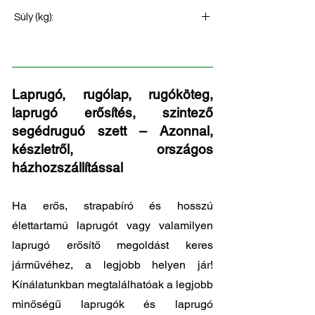
Laprugó légrugóhoz
Súly (kg):
47
Laprugó, rugólap, rugóköteg,
laprugó erősítés, szintező
segédruguó szett – Azonnal,
készletről, országos
házhozszállítással
Ha erős, strapabíró és hosszú
élettartamú laprugót vagy valamilyen
laprugó erősítő megoldást keres
járművéhez, a legjobb helyen jár!
Kínálatunkban megtalálhatóak a legjobb
minőségű laprugók és laprugó