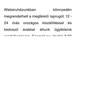
Webáruházunkban könnyedén
megrendelheti a megfelelő laprugót. 12 -
24 órás országos kiszállítással és
kedvező árakkal állunk ügyfeleink
rendelkezésére. Személyes átvátel
8.00
- 17.00
között lehetséges központi
raktárunkban: 2045-Törökbálint, Tópark
utca 9.
🔧 Válassza a legjobb minőséget
megfizethető áron!
📞 Kérdése van? Vegye fel velünk a
kapcsolatot és segítünk a legjobb
választásban!