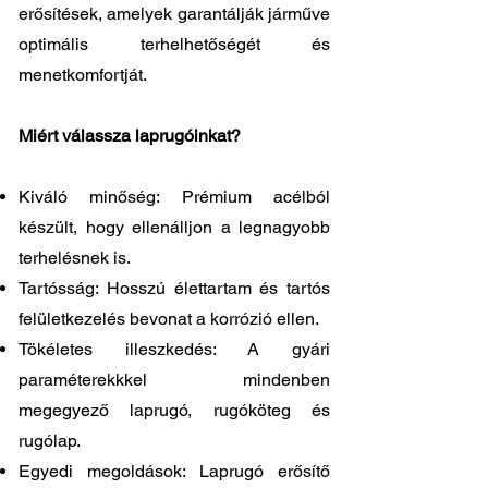
erősítések, amelyek garantálják járműve
optimális terhelhetőségét és
menetkomfortját.
Miért válassza laprugóinkat?
Kiváló minőség: Prémium acélból
készült, hogy ellenálljon a legnagyobb
terhelésnek is.
Tartósság: Hosszú élettartam és tartós
felületkezelés bevonat a korrózió ellen.
Tökéletes illeszkedés: A gyári
paraméterekkkel mindenben
megegyező laprugó, rugóköteg és
rugólap.
Egyedi megoldások: Laprugó erősítő