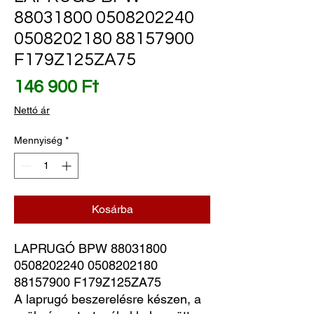
88031800 0508202240
0508202180 88157900
F179Z125ZA75
Ár
146 900 Ft
Nettó ár
Mennyiség
*
Kosárba
LAPRUGÓ BPW 88031800 
0508202240 0508202180 
88157900 F179Z125ZA75
A laprugó beszerelésre készen, a