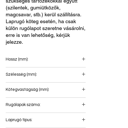
szükséges tartozékokkal együtt
(szilentek, gumiütközők,
magcsavar, stb.) kerül szállításra.
Laprugó köteg esetén, ha csak
külön rugólapot szeretne vásárolni,
erre is van lehetőség, kérjük
jelezze.
Hossz (mm):
550+395
Szélesség (mm):
100
Kötegvastagság (mm):
86
Rugólapok száma:
2
Laprugó típus: