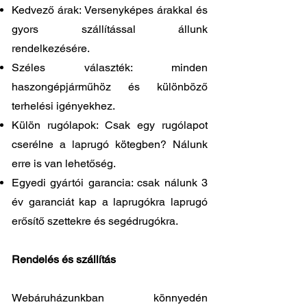
Kedvező árak: Versenyképes árakkal és
gyors szállítással állunk
rendelkezésére.
Széles választék: minden
haszongépjárműhöz és különböző
terhelési igényekhez.
Külön rugólapok: Csak egy rugólapot
cserélne a laprugó kötegben? Nálunk
erre is van lehetőség.
Egyedi gyártói garancia: csak nálunk 3
év garanciát kap a laprugókra laprugó
erősítő szettekre és segédrugókra.
Rendelés és szállítás
Webáruházunkban könnyedén