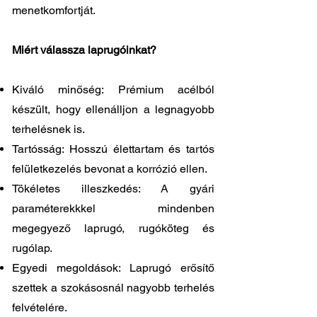
menetkomfortját.
Miért válassza laprugóinkat?
Kiváló minőség: Prémium acélból
készült, hogy ellenálljon a legnagyobb
terhelésnek is.
Tartósság: Hosszú élettartam és tartós
felületkezelés bevonat a korrózió ellen.
Tökéletes illeszkedés: A gyári
paraméterekkkel mindenben
megegyező laprugó, rugóköteg és
rugólap.
Egyedi megoldások: Laprugó erősítő
szettek a szokásosnál nagyobb terhelés
felvételére.