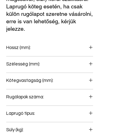
Laprugó köteg esetén, ha csak
külön rugólapot szeretne vásárolni,
erre is van lehetőség, kérjük
jelezze.
Hossz (mm):
510+510
Szélesség (mm):
100
Kötegvastagság (mm):
63
Rugólapok száma:
3
Laprugó típus:
Pótkocsi laprugó
Súly (kg):