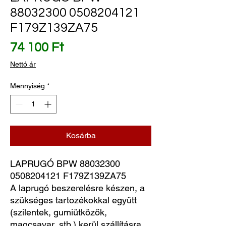
88032300 0508204121
F179Z139ZA75
Ár
74 100 Ft
Nettó ár
Mennyiség
*
Kosárba
LAPRUGÓ BPW 88032300 
0508204121 F179Z139ZA75
A laprugó beszerelésre készen, a
szükséges tartozékokkal együtt
(szilentek, gumiütközők,
magcsavar, stb.) kerül szállításra.