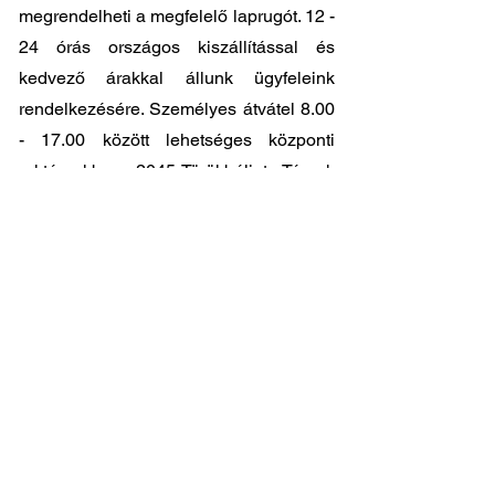
megrendelheti a megfelelő laprugót. 12 -
24 órás országos kiszállítással és
kedvező árakkal állunk ügyfeleink
rendelkezésére. Személyes átvátel
8.00
- 17.00
között lehetséges központi
raktárunkban: 2045-Törökbálint, Tópark
utca 9.
🔧 Válassza a legjobb minőséget
megfizethető áron!
📞 Kérdése van? Vegye fel velünk a
kapcsolatot és segítünk a legjobb
választásban!
06 1 353 9620