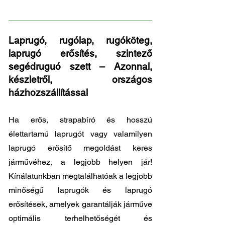
29
Laprugó, rugólap, rugóköteg,
laprugó erősítés, szintező
segédruguó szett – Azonnal,
készletről, országos
házhozszállítással
Ha erős, strapabíró és hosszú
élettartamú laprugót vagy valamilyen
laprugó erősítő megoldást keres
járművéhez, a legjobb helyen jár!
Kínálatunkban megtalálhatóak a legjobb
minőségű laprugók és laprugó
erősítések, amelyek garantálják járműve
optimális terhelhetőségét és