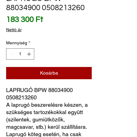
88034900 0508213260
Ár
183 300 Ft
Nettó ár
Mennyiség
*
Kosárba
LAPRUGÓ BPW 88034900 
0508213260
A laprugó beszerelésre készen, a
szükséges tartozékokkal együtt
(szilentek, gumiütközők,
magcsavar, stb.) kerül szállításra.
Laprugó köteg esetén, ha csak