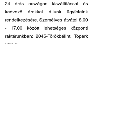
24 órás országos kiszállítással és
kedvező árakkal állunk ügyfeleink
rendelkezésére. Személyes átvátel
8.00
- 17.00
között lehetséges központi
raktárunkban: 2045-Törökbálint, Tópark
utca 9.
🔧 Válassza a legjobb minőséget
megfizethető áron!
📞 Kérdése van? Vegye fel velünk a
kapcsolatot és segítünk a legjobb
választásban!
06 1 353 9620