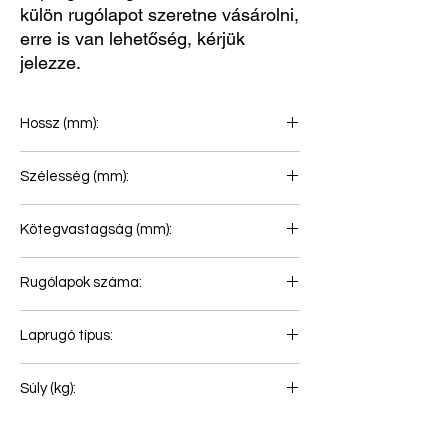
külön rugólapot szeretne vásárolni,
erre is van lehetőség, kérjük
jelezze.
Hossz (mm):
470+450
Szélesség (mm):
100
Kötegvastagság (mm):
82
Rugólapok száma:
2
Laprugó típus:
Laprugó légrugóhoz
Súly (kg):
45