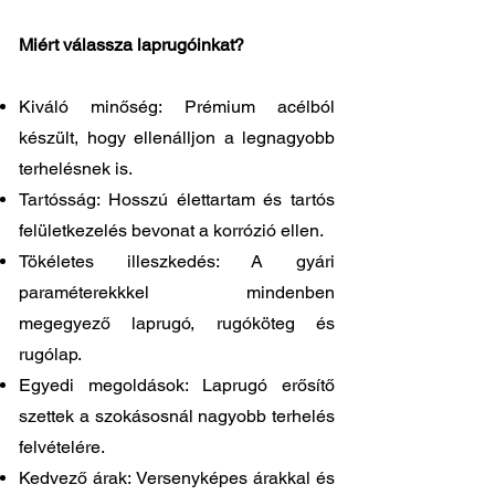
Miért válassza laprugóinkat?
Kiváló minőség: Prémium acélból
készült, hogy ellenálljon a legnagyobb
terhelésnek is.
Tartósság: Hosszú élettartam és tartós
felületkezelés bevonat a korrózió ellen.
Tökéletes illeszkedés: A gyári
paraméterekkkel mindenben
megegyező laprugó, rugóköteg és
rugólap.
Egyedi megoldások: Laprugó erősítő
szettek a szokásosnál nagyobb terhelés
felvételére.
Kedvező árak: Versenyképes árakkal és