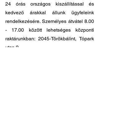
24 órás országos kiszállítással és
kedvező árakkal állunk ügyfeleink
rendelkezésére. Személyes átvátel
8.00
- 17.00
között lehetséges központi
raktárunkban: 2045-Törökbálint, Tópark
utca 9.
🔧 Válassza a legjobb minőséget
megfizethető áron!
📞 Kérdése van? Vegye fel velünk a
kapcsolatot és segítünk a legjobb
választásban!
06 1 353 9620