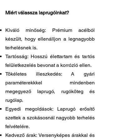
Miért válassza laprugóinkat?
Kiváló minőség: Prémium acélból
készült, hogy ellenálljon a legnagyobb
terhelésnek is.
Tartósság: Hosszú élettartam és tartós
felületkezelés bevonat a korrózió ellen.
Tökéletes illeszkedés: A gyári
paraméterekkkel mindenben
megegyező laprugó, rugóköteg és
rugólap.
Egyedi megoldások: Laprugó erősítő
szettek a szokásosnál nagyobb terhelés
felvételére.
Kedvező árak: Versenyképes árakkal és