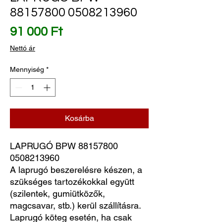
88157800 0508213960
Ár
91 000 Ft
Nettó ár
Mennyiség
*
Kosárba
LAPRUGÓ BPW 88157800 
0508213960
A laprugó beszerelésre készen, a
szükséges tartozékokkal együtt
(szilentek, gumiütközők,
magcsavar, stb.) kerül szállításra.
Laprugó köteg esetén, ha csak