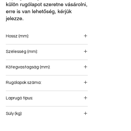
külön rugólapot szeretne vásárolni,
erre is van lehetőség, kérjük
jelezze.
Hossz (mm):
Szélesség (mm):
Kötegvastagság (mm):
Rugólapok száma:
Laprugó típus:
Pótkocsi laprugó
Súly (kg):
30