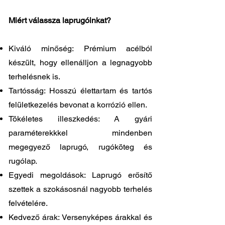
Miért válassza laprugóinkat?
Kiváló minőség: Prémium acélból
készült, hogy ellenálljon a legnagyobb
terhelésnek is.
Tartósság: Hosszú élettartam és tartós
felületkezelés bevonat a korrózió ellen.
Tökéletes illeszkedés: A gyári
paraméterekkkel mindenben
megegyező laprugó, rugóköteg és
rugólap.
Egyedi megoldások: Laprugó erősítő
szettek a szokásosnál nagyobb terhelés
felvételére.
Kedvező árak: Versenyképes árakkal és