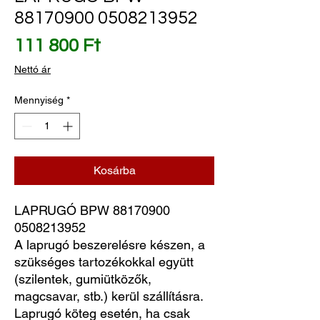
88170900 0508213952
Ár
111 800 Ft
Nettó ár
Mennyiség
*
Kosárba
LAPRUGÓ BPW 88170900 
0508213952
A laprugó beszerelésre készen, a
szükséges tartozékokkal együtt
(szilentek, gumiütközők,
magcsavar, stb.) kerül szállításra.
Laprugó köteg esetén, ha csak