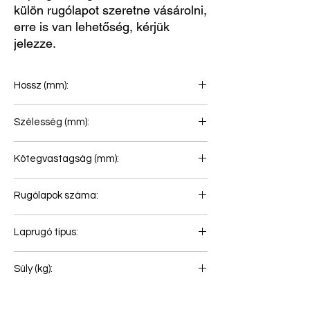
külön rugólapot szeretne vásárolni,
erre is van lehetőség, kérjük
jelezze.
Hossz (mm):
575+365
Szélesség (mm):
70
Kötegvastagság (mm):
62
Rugólapok száma:
1
Laprugó típus:
Laprugó légrugóhoz
Súly (kg):
28