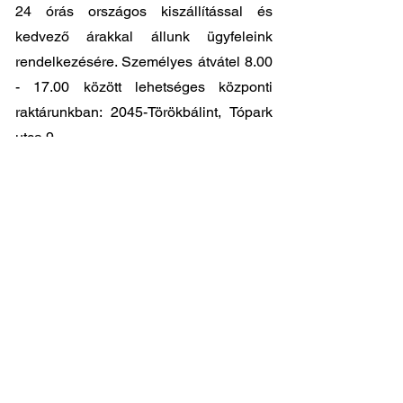
24 órás országos kiszállítással és
kedvező árakkal állunk ügyfeleink
rendelkezésére. Személyes átvátel
8.00
- 17.00
között lehetséges központi
raktárunkban: 2045-Törökbálint, Tópark
utca 9.
🔧 Válassza a legjobb minőséget
megfizethető áron!
📞 Kérdése van? Vegye fel velünk a
kapcsolatot és segítünk a legjobb
választásban!
06 1 353 9620