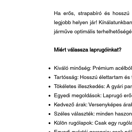
Ha erős, strapabíró és hosszú 
legjobb helyen jár! Kínálatunkba
járműve optimális terhelhetőségé
Miért válassza laprugóinkat?
Kiváló minőség: Prémium acélból 
Tartósság: Hosszú élettartam és t
Tökéletes illeszkedés: A gyári 
Egyedi megoldások: Laprugó erősí
Kedvező árak: Versenyképes árakk
Széles választék: minden haszon
Külön rugólapok: Csak egy rugóla
Egyedi gyártói garancia: csak ná