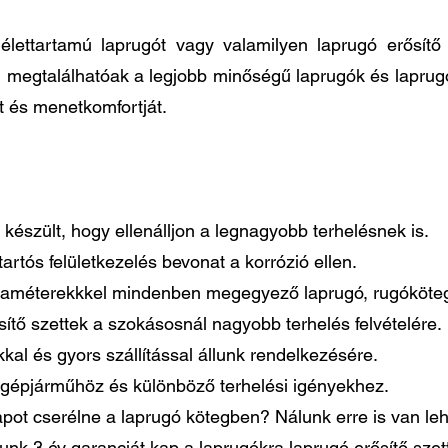
élettartamú laprugót vagy valamilyen laprugó erősít
n megtalálhatóak a legjobb minőségű laprugók és laprug
t és menetkomfortját.
készült, hogy ellenálljon a legnagyobb terhelésnek is.
artós felületkezelés bevonat a korrózió ellen.
paraméterekkkel mindenben megegyező laprugó, rugóköteg
tő szettek a szokásosnál nagyobb terhelés felvételére.
al és gyors szállítással állunk rendelkezésére.
gépjárműhöz és különböző terhelési igényekhez.
pot cserélne a laprugó kötegben? Nálunk erre is van le
lunk 3 év garanciát kap a laprugókra laprugó erősítő sze