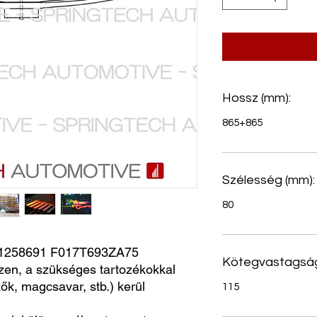
Hossz (mm):
865+865
Szélesség (mm):
80
1258691 F017T693ZA75
Kötegvastagság
zen, a szükséges tartozékokkal
ők, magcsavar, stb.) kerül
115