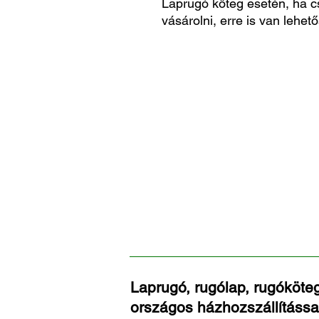
Laprugó köteg esetén, ha c
vásárolni, erre is van lehető
Laprugó, rugólap, rugóköteg
országos házhozszállítássa