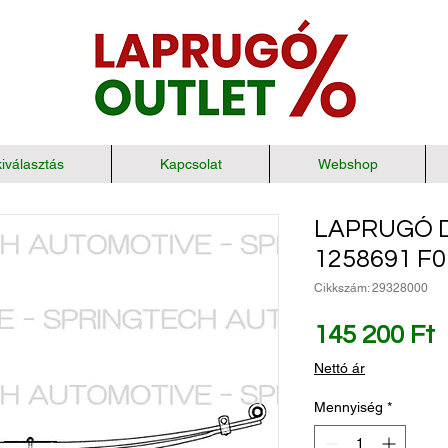
iválasztás
Kapcsolat
Webshop
LAPRUGÓ D
1258691 F
Cikkszám: 29328000
Á
145 200 Ft
Nettó ár
Mennyiség
*