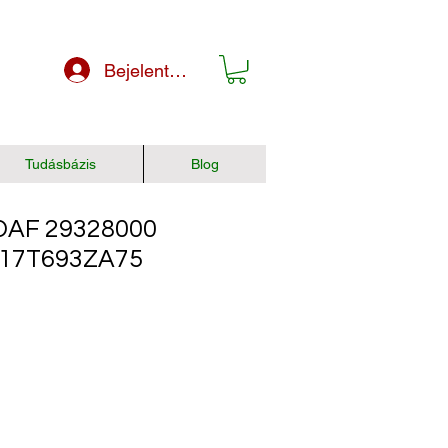
Bejelentkezés
Tudásbázis
Blog
AF 29328000
017T693ZA75
r