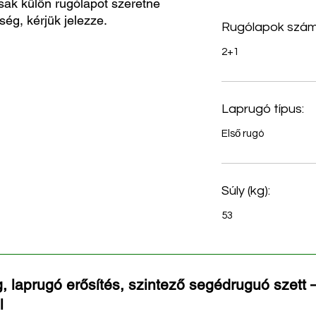
sak külön rugólapot szeretne
ség, kérjük jelezze.
Rugólapok szám
2+1
Laprugó típus:
Első rugó
Súly (kg):
53
, laprugó erősítés, szintező segédruguó szett –
l