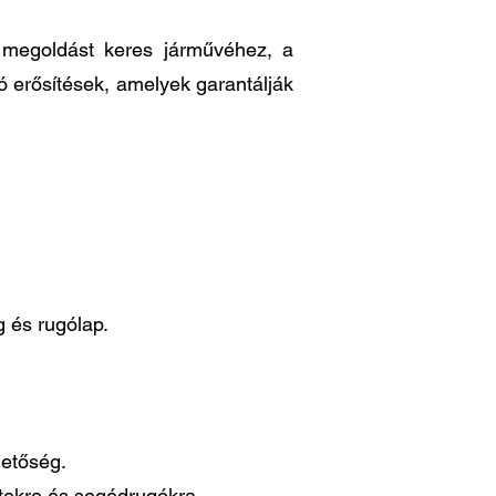
ő megoldást keres járművéhez, a
ó erősítések, amelyek garantálják
 és rugólap.
hetőség.
ttekre és segédrugókra.