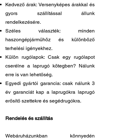
Kedvező árak: Versenyképes árakkal és
gyors szállítással állunk
rendelkezésére.
Széles választék: minden
haszongépjárműhöz és különböző
terhelési igényekhez.
Külön rugólapok: Csak egy rugólapot
cserélne a laprugó kötegben? Nálunk
erre is van lehetőség.
Egyedi gyártói garancia: csak nálunk 3
év garanciát kap a laprugókra laprugó
erősítő szettekre és segédrugókra.
Rendelés és szállítás
Webáruházunkban könnyedén