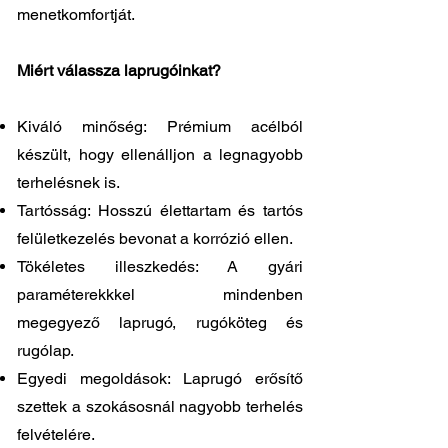
menetkomfortját.
Miért válassza laprugóinkat?
Kiváló minőség: Prémium acélból
készült, hogy ellenálljon a legnagyobb
terhelésnek is.
Tartósság: Hosszú élettartam és tartós
felületkezelés bevonat a korrózió ellen.
Tökéletes illeszkedés: A gyári
paraméterekkkel mindenben
megegyező laprugó, rugóköteg és
rugólap.
Egyedi megoldások: Laprugó erősítő
szettek a szokásosnál nagyobb terhelés
felvételére.