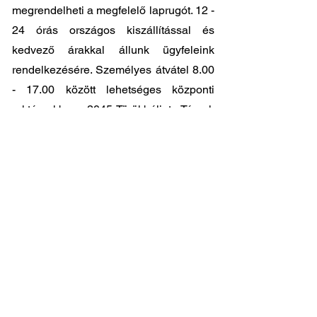
megrendelheti a megfelelő laprugót. 12 -
24 órás országos kiszállítással és
kedvező árakkal állunk ügyfeleink
rendelkezésére. Személyes átvátel
8.00
- 17.00
között lehetséges központi
raktárunkban: 2045-Törökbálint, Tópark
utca 9.
🔧 Válassza a legjobb minőséget
megfizethető áron!
📞 Kérdése van? Vegye fel velünk a
kapcsolatot és segítünk a legjobb
választásban!
06 1 353 9620