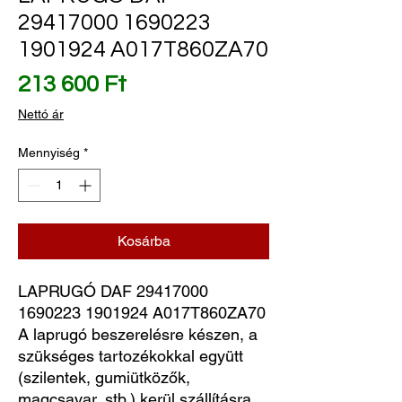
29417000 1690223
1901924 A017T860ZA70
Ár
213 600 Ft
Nettó ár
Mennyiség
*
Kosárba
LAPRUGÓ DAF 29417000 
1690223 1901924 A017T860ZA70
A laprugó beszerelésre készen, a
szükséges tartozékokkal együtt
(szilentek, gumiütközők,
magcsavar, stb.) kerül szállításra.