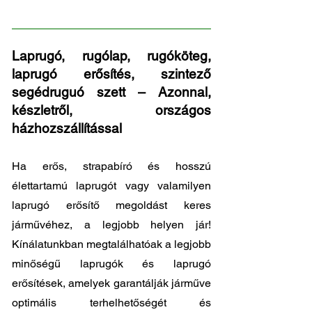
120
Laprugó, rugólap, rugóköteg,
laprugó erősítés, szintező
segédruguó szett – Azonnal,
készletről, országos
házhozszállítással
Ha erős, strapabíró és hosszú
élettartamú laprugót vagy valamilyen
laprugó erősítő megoldást keres
járművéhez, a legjobb helyen jár!
Kínálatunkban megtalálhatóak a legjobb
minőségű laprugók és laprugó
erősítések, amelyek garantálják járműve
optimális terhelhetőségét és