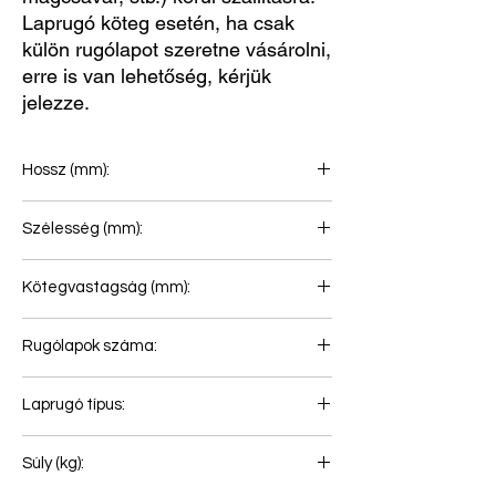
Laprugó köteg esetén, ha csak
külön rugólapot szeretne vásárolni,
erre is van lehetőség, kérjük
jelezze.
Hossz (mm):
810+810
Szélesség (mm):
90
Kötegvastagság (mm):
174
Rugólapok száma:
6
Laprugó típus:
Hátsó rugó
Súly (kg):