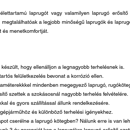
élettartamú laprugót vagy valamilyen laprugó erősít
n megtalálhatóak a legjobb minőségű laprugók és laprug
t és menetkomfortját.
készült, hogy ellenálljon a legnagyobb terhelésnek is.
artós felületkezelés bevonat a korrózió ellen.
paraméterekkkel mindenben megegyező laprugó, rugóköteg
tő szettek a szokásosnál nagyobb terhelés felvételére.
al és gyors szállítással állunk rendelkezésére.
gépjárműhöz és különböző terhelési igényekhez.
pot cserélne a laprugó kötegben? Nálunk erre is van le
lunk 3 év garanciát kap a laprugókra laprugó erősítő sze