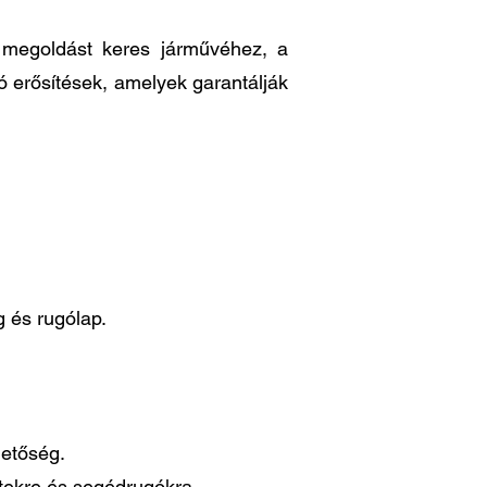
ő megoldást keres járművéhez, a
ó erősítések, amelyek garantálják
 és rugólap.
hetőség.
ttekre és segédrugókra.