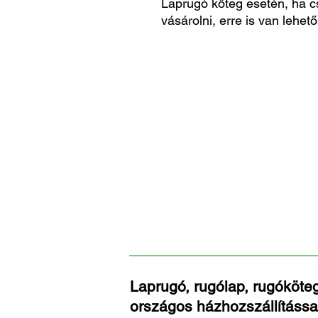
Laprugó köteg esetén, ha c
vásárolni, erre is van lehető
Laprugó, rugólap, rugóköteg
országos házhozszállítássa