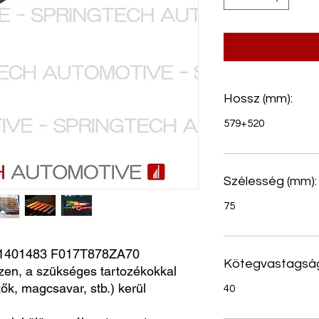
Hossz (mm):
579+520
Szélesség (mm):
75
1401483 F017T878ZA70
Kötegvastagság
zen, a szükséges tartozékokkal
ők, magcsavar, stb.) kerül
40