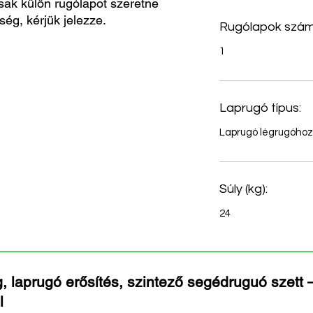
sak külön rugólapot szeretne
ség, kérjük jelezze.
Rugólapok szám
1
Laprugó típus:
Laprugó légrugóhoz
Súly (kg):
24
, laprugó erősítés, szintező segédruguó szett –
l