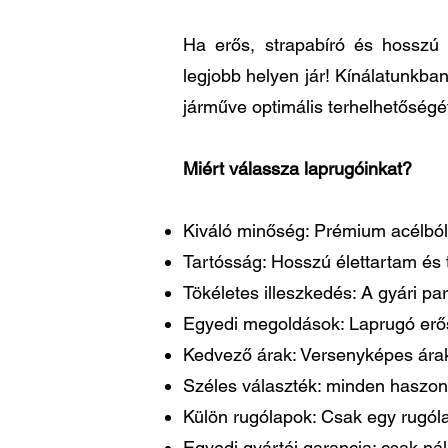
Ha erős, strapabíró és hosszú 
legjobb helyen jár! Kínálatunkba
járműve optimális terhelhetőségé
Miért válassza laprugóinkat?
Kiváló minőség: Prémium acélból 
Tartósság: Hosszú élettartam és t
Tökéletes illeszkedés: A gyári 
Egyedi megoldások: Laprugó erősí
Kedvező árak: Versenyképes árakk
Széles választék: minden haszon
Külön rugólapok: Csak egy rugóla
Egyedi gyártói garancia: csak ná