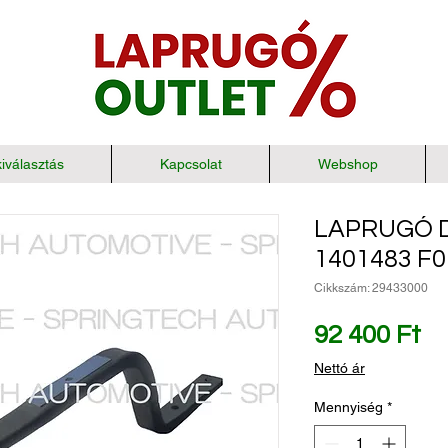
iválasztás
Kapcsolat
Webshop
LAPRUGÓ D
1401483 F
Cikkszám: 29433000
Ár
92 400 Ft
Nettó ár
Mennyiség
*