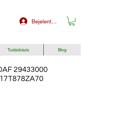
Bejelentkezés
Tudásbázis
Blog
AF 29433000
017T878ZA70