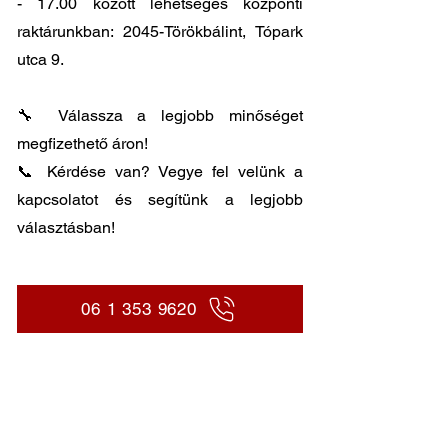
- 17.00
között lehetséges központi
raktárunkban: 2045-Törökbálint, Tópark
utca 9.
🔧 Válassza a legjobb minőséget
megfizethető áron!
📞 Kérdése van? Vegye fel velünk a
kapcsolatot és segítünk a legjobb
választásban!
06 1 353 9620