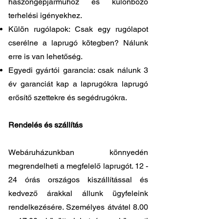
haszongépjárműhöz és különböző
terhelési igényekhez.
Külön rugólapok: Csak egy rugólapot
cserélne a laprugó kötegben? Nálunk
erre is van lehetőség.
Egyedi gyártói garancia: csak nálunk 3
év garanciát kap a laprugókra laprugó
erősítő szettekre és segédrugókra.
Rendelés és szállítás
Webáruházunkban könnyedén
megrendelheti a megfelelő laprugót. 12 -
24 órás országos kiszállítással és
kedvező árakkal állunk ügyfeleink
rendelkezésére. Személyes átvátel
8.00