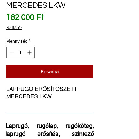
MERCEDES LKW
Ár
182 000 Ft
Nettó ár
Mennyiség
*
Kosárba
LAPRUGÓ ERŐSÍTŐSZETT 
MERCEDES LKW
Laprugó, rugólap, rugóköteg,
laprugó erősítés, szintező