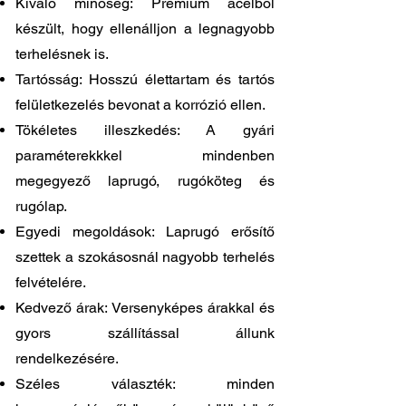
Kiváló minőség: Prémium acélból
készült, hogy ellenálljon a legnagyobb
terhelésnek is.
Tartósság: Hosszú élettartam és tartós
felületkezelés bevonat a korrózió ellen.
Tökéletes illeszkedés: A gyári
paraméterekkkel mindenben
megegyező laprugó, rugóköteg és
rugólap.
Egyedi megoldások: Laprugó erősítő
szettek a szokásosnál nagyobb terhelés
felvételére.
Kedvező árak: Versenyképes árakkal és
gyors szállítással állunk
rendelkezésére.
Széles választék: minden