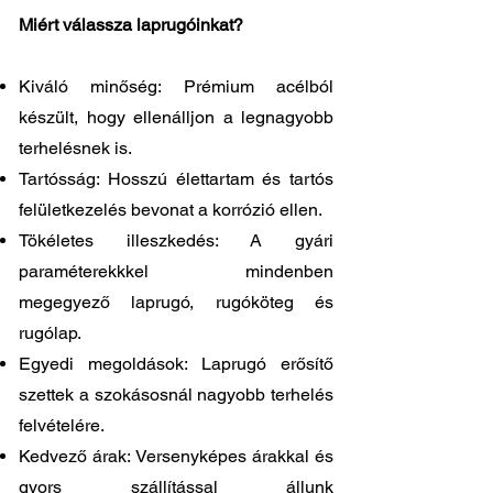
Miért válassza laprugóinkat?
Kiváló minőség: Prémium acélból
készült, hogy ellenálljon a legnagyobb
terhelésnek is.
Tartósság: Hosszú élettartam és tartós
felületkezelés bevonat a korrózió ellen.
Tökéletes illeszkedés: A gyári
paraméterekkkel mindenben
megegyező laprugó, rugóköteg és
rugólap.
Egyedi megoldások: Laprugó erősítő
szettek a szokásosnál nagyobb terhelés
felvételére.
Kedvező árak: Versenyképes árakkal és
gyors szállítással állunk