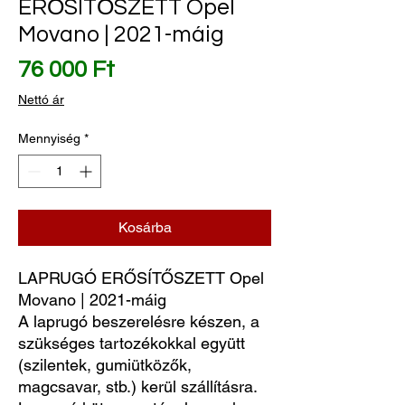
ERŐSÍTŐSZETT Opel
Movano | 2021-máig
Ár
76 000 Ft
Nettó ár
Mennyiség
*
Kosárba
LAPRUGÓ ERŐSÍTŐSZETT Opel 
Movano | 2021-máig
A laprugó beszerelésre készen, a
szükséges tartozékokkal együtt
(szilentek, gumiütközők,
magcsavar, stb.) kerül szállításra.