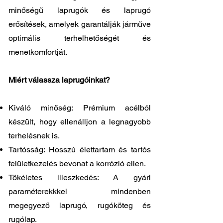
minőségű laprugók és laprugó
erősítések, amelyek garantálják járműve
optimális terhelhetőségét és
menetkomfortját.
Miért válassza laprugóinkat?
Kiváló minőség: Prémium acélból
készült, hogy ellenálljon a legnagyobb
terhelésnek is.
Tartósság: Hosszú élettartam és tartós
felületkezelés bevonat a korrózió ellen.
Tökéletes illeszkedés: A gyári
paraméterekkkel mindenben
megegyező laprugó, rugóköteg és
rugólap.