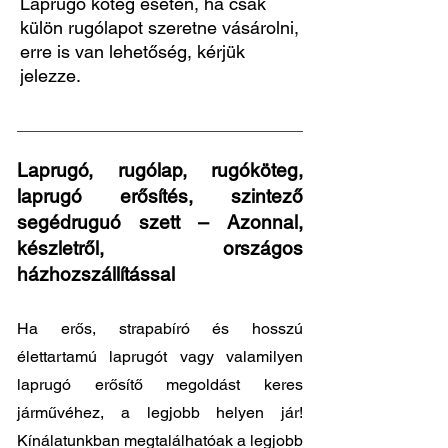
Laprugó köteg esetén, ha csak
külön rugólapot szeretne vásárolni,
erre is van lehetőség, kérjük
jelezze.
Laprugó, rugólap, rugóköteg,
laprugó erősítés, szintező
segédruguó szett – Azonnal,
készletről, országos
házhozszállítással
Ha erős, strapabíró és hosszú
élettartamú laprugót vagy valamilyen
laprugó erősítő megoldást keres
járművéhez, a legjobb helyen jár!
Kínálatunkban megtalálhatóak a legjobb