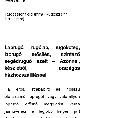
Ívelés (mm)
Rugószilent elöl (mm) - Rugószilent
hátul (mm)
-
Laprugó, rugólap, rugóköteg,
laprugó erősítés, szintező
segédruguó szett – Azonnal,
készletről, országos
házhozszállítással
Ha erős, strapabíró és hosszú
élettartamú laprugót vagy valamilyen
laprugó erősítő megoldást keres
járművéhez, a legjobb helyen jár!