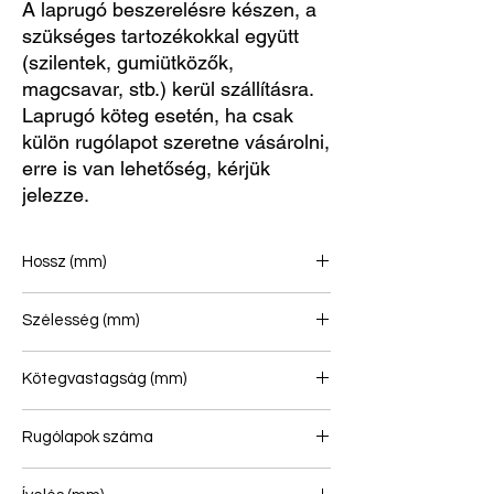
A laprugó beszerelésre készen, a
szükséges tartozékokkal együtt
(szilentek, gumiütközők,
magcsavar, stb.) kerül szállításra.
Laprugó köteg esetén, ha csak
külön rugólapot szeretne vásárolni,
erre is van lehetőség, kérjük
jelezze.
Hossz (mm)
694/674
Szélesség (mm)
60
Kötegvastagság (mm)
22*1
Rugólapok száma
1/1