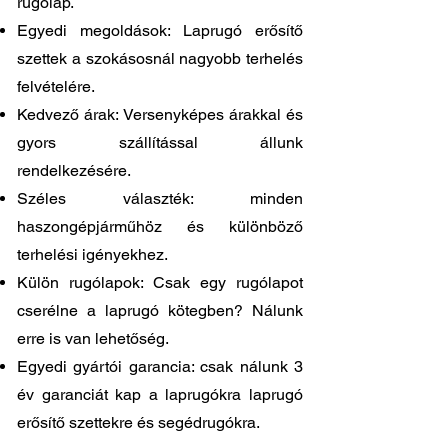
rugólap.
Egyedi megoldások: Laprugó erősítő
szettek a szokásosnál nagyobb terhelés
felvételére.
Kedvező árak: Versenyképes árakkal és
gyors szállítással állunk
rendelkezésére.
Széles választék: minden
haszongépjárműhöz és különböző
terhelési igényekhez.
Külön rugólapok: Csak egy rugólapot
cserélne a laprugó kötegben? Nálunk
erre is van lehetőség.
Egyedi gyártói garancia: csak nálunk 3
év garanciát kap a laprugókra laprugó
erősítő szettekre és segédrugókra.