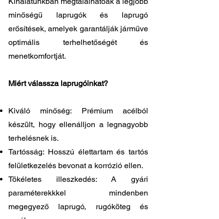
Kínálatunkban megtalálhatóak a legjobb
minőségű laprugók és laprugó
erősítések, amelyek garantálják járműve
optimális terhelhetőségét és
menetkomfortját.
Miért válassza laprugóinkat?
Kiváló minőség: Prémium acélból
készült, hogy ellenálljon a legnagyobb
terhelésnek is.
Tartósság: Hosszú élettartam és tartós
felületkezelés bevonat a korrózió ellen.
Tökéletes illeszkedés: A gyári
paraméterekkkel mindenben
megegyező laprugó, rugóköteg és