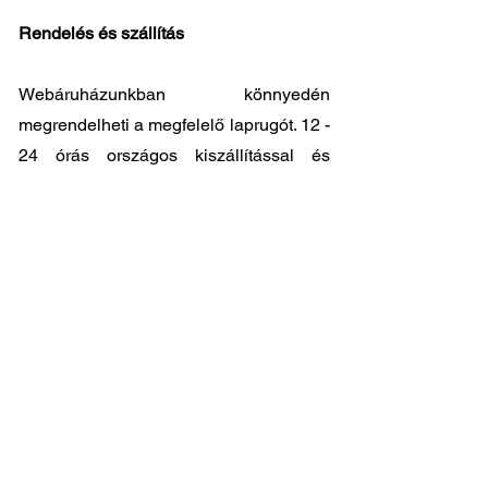
Rendelés és szállítás
Webáruházunkban könnyedén
megrendelheti a megfelelő laprugót. 12 -
24 órás országos kiszállítással és
kedvező árakkal állunk ügyfeleink
rendelkezésére. Személyes átvátel
8.00
- 17.00
között lehetséges központi
raktárunkban: 2045-Törökbálint, Tópark
utca 9.
🔧 Válassza a legjobb minőséget
megfizethető áron!
📞 Kérdése van? Vegye fel velünk a
kapcsolatot és segítünk a legjobb