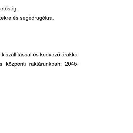
hetőség.
ttekre és segédrugókra.
iszállítással és kedvező árakkal
es központi raktárunkban: 2045-