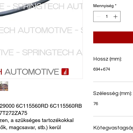
Mennyiség
*
Hossz (mm):
694+674
Szélesség (mm):
76
629000 6C115560RD 6C115560RB 
37T272ZA75
zen, a szükséges tartozékokkal
ők, magcsavar, stb.) kerül
Kötegvastagság