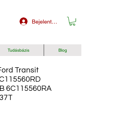
Bejelentkezés
Tudásbázis
Blog
rd Transit
6C115560RD
B 6C115560RA
037T