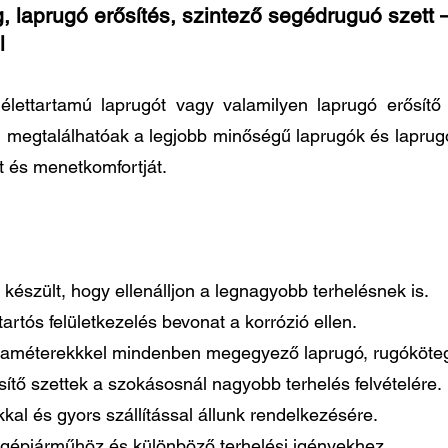
, laprugó erősítés, szintező segédruguó szett –
l
élettartamú laprugót vagy valamilyen laprugó erősít
n megtalálhatóak a legjobb minőségű laprugók és laprug
t és menetkomfortját.
készült, hogy ellenálljon a legnagyobb terhelésnek is.
artós felületkezelés bevonat a korrózió ellen.
paraméterekkkel mindenben megegyező laprugó, rugóköteg
tő szettek a szokásosnál nagyobb terhelés felvételére.
al és gyors szállítással állunk rendelkezésére.
gépjárműhöz és különböző terhelési igényekhez.