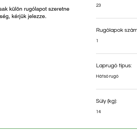
23
sak külön rugólapot szeretne
ség, kérjük jelezze.
Rugólapok szám
1
Laprugó típus:
Hátsó rugó
Súly (kg):
14