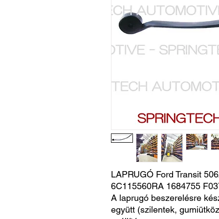
LAPRUGÓ Ford Transit 50
6C115560RA 1684755 F0
A laprugó beszerelésre kés
együtt (szilentek, gumiütköz