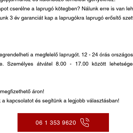
pot cserélne a laprugó kötegben? Nálunk erre is van le
lunk 3 év garanciát kap a laprugókra laprugó erősítő sze
ndelheti a megfelelő laprugót. 12 - 24 órás országos k
re. Személyes átvátel 8.00 - 17.00 között lehetség
megfizethető áron!
 a kapcsolatot és segítünk a legjobb választásban!
06 1 353 9620