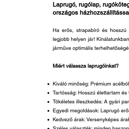
Laprugó, rugólap, rugóköteg
országos házhozszállítássa
Ha erős, strapabíró és hosszú 
legjobb helyen jár! Kínálatunkba
járműve optimális terhelhetőségé
Miért válassza laprugóinkat?
Kiváló minőség: Prémium acélból 
Tartósság: Hosszú élettartam és t
Tökéletes illeszkedés: A gyári 
Egyedi megoldások: Laprugó erősí
Kedvező árak: Versenyképes árakk
Széles választék: minden haszon