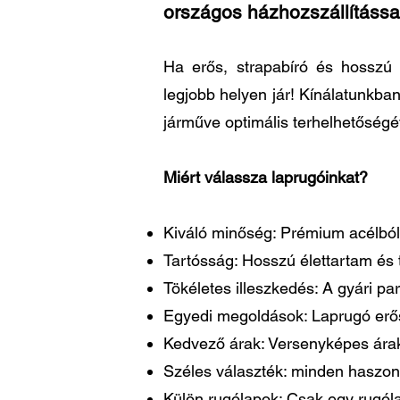
országos házhozszállítássa
Ha erős, strapabíró és hosszú 
legjobb helyen jár! Kínálatunkba
járműve optimális terhelhetőségé
Miért válassza laprugóinkat?
Kiváló minőség: Prémium acélból 
Tartósság: Hosszú élettartam és t
Tökéletes illeszkedés: A gyári 
Egyedi megoldások: Laprugó erősí
Kedvező árak: Versenyképes árakk
Széles választék: minden haszon
Külön rugólapok: Csak egy rugóla