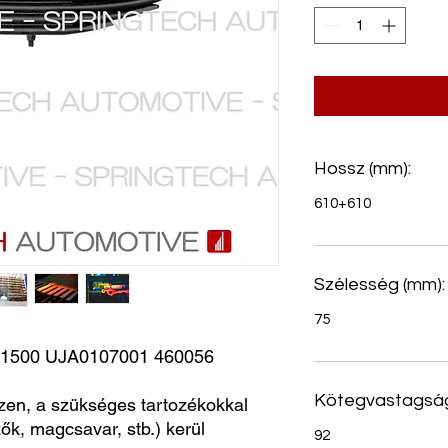
Hossz (mm):
610+610
Szélesség (mm):
75
500 UJA0107001 460056 
Kötegvastagság
zen, a szükséges tartozékokkal
ők, magcsavar, stb.) kerül
92