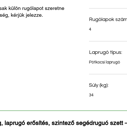
sak külön rugólapot szeretne
ség, kérjük jelezze.
Rugólapok szám
4
Laprugó típus:
Pótkocsi laprugó
Súly (kg):
34
, laprugó erősítés, szintező segédruguó szett –