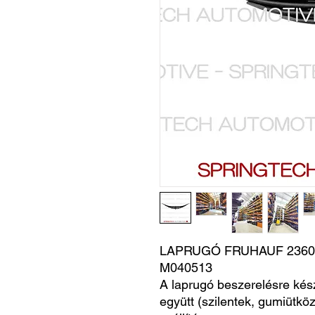
LAPRUGÓ FRUHAUF 23601
M040513
A laprugó beszerelésre kés
együtt (szilentek, gumiütköz