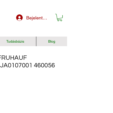
Bejelentkezés
Tudásbázis
Blog
FRUHAUF
UJA0107001 460056