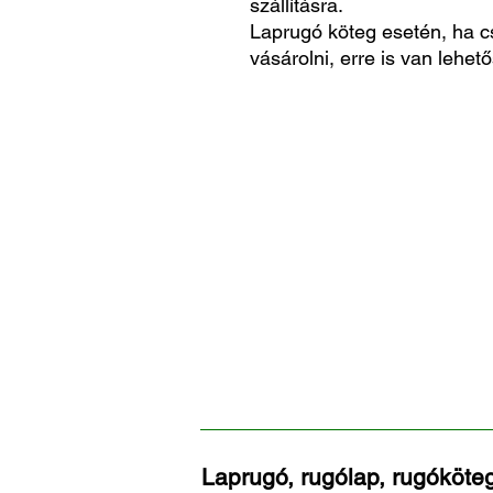
szállításra.
Laprugó köteg esetén, ha c
vásárolni, erre is van lehető
Laprugó, rugólap, rugóköteg