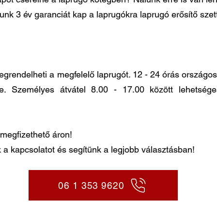
lunk 3 év garanciát kap a laprugókra laprugó erősítő sze
ndelheti a megfelelő laprugót. 12 - 24 órás országos k
re. Személyes átvátel 8.00 - 17.00 között lehetség
megfizethető áron!
 a kapcsolatot és segítünk a legjobb választásban!
06 1 353 9620