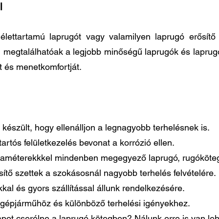
l
élettartamú laprugót vagy valamilyen laprugó erősít
n megtalálhatóak a legjobb minőségű laprugók és laprug
t és menetkomfortját.
készült, hogy ellenálljon a legnagyobb terhelésnek is.
artós felületkezelés bevonat a korrózió ellen.
paraméterekkkel mindenben megegyező laprugó, rugóköteg
tő szettek a szokásosnál nagyobb terhelés felvételére.
al és gyors szállítással állunk rendelkezésére.
gépjárműhöz és különböző terhelési igényekhez.
pot cserélne a laprugó kötegben? Nálunk erre is van le