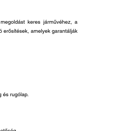
ő megoldást keres járművéhez, a
ó erősítések, amelyek garantálják
 és rugólap.
hetőség.