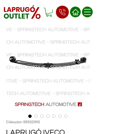
Cikkszám: 66932900
LAPRUGÓ IVECO