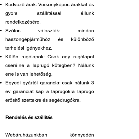
Kedvező árak: Versenyképes árakkal és
gyors szállítással állunk
rendelkezésére.
Széles választék: minden
haszongépjárműhöz és különböző
terhelési igényekhez.
Külön rugólapok: Csak egy rugólapot
cserélne a laprugó kötegben? Nálunk
erre is van lehetőség.
Egyedi gyártói garancia: csak nálunk 3
év garanciát kap a laprugókra laprugó
erősítő szettekre és segédrugókra.
Rendelés és szállítás
Webáruházunkban könnyedén