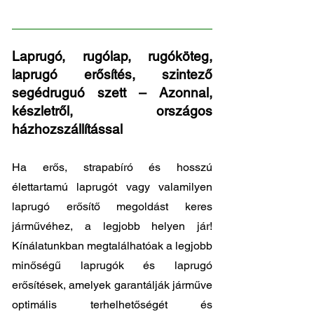
62
Laprugó, rugólap, rugóköteg,
laprugó erősítés, szintező
segédruguó szett – Azonnal,
készletről, országos
házhozszállítással
Ha erős, strapabíró és hosszú
élettartamú laprugót vagy valamilyen
laprugó erősítő megoldást keres
járművéhez, a legjobb helyen jár!
Kínálatunkban megtalálhatóak a legjobb
minőségű laprugók és laprugó
erősítések, amelyek garantálják járműve
optimális terhelhetőségét és