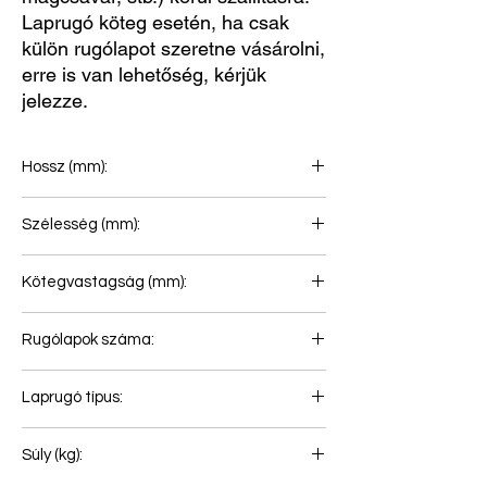
Laprugó köteg esetén, ha csak
külön rugólapot szeretne vásárolni,
erre is van lehetőség, kérjük
jelezze.
Hossz (mm):
760+760
Szélesség (mm):
90
Kötegvastagság (mm):
87
Rugólapok száma:
3
Laprugó típus:
Első rugó
Súly (kg):