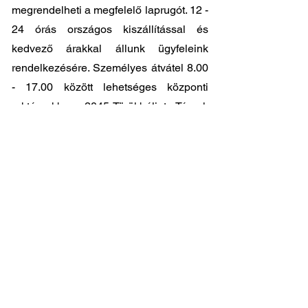
megrendelheti a megfelelő laprugót. 12 -
24 órás országos kiszállítással és
kedvező árakkal állunk ügyfeleink
rendelkezésére. Személyes átvátel
8.00
- 17.00
között lehetséges központi
raktárunkban: 2045-Törökbálint, Tópark
utca 9.
🔧 Válassza a legjobb minőséget
megfizethető áron!
📞 Kérdése van? Vegye fel velünk a
kapcsolatot és segítünk a legjobb
választásban!
06 1 353 9620