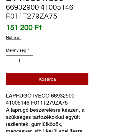
66932900 41005146
F011T279ZA75
Ár
151 200 Ft
Nettó ár
Mennyiség
*
Kosárba
LAPRUGÓ IVECO 66932900 
41005146 F011T279ZA75
A laprugó beszerelésre készen, a
szükséges tartozékokkal együtt
(szilentek, gumiütközők,
magcsavar, stb.) kerül szállításra.