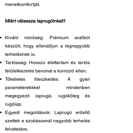
menetkomfortját.
Miért válassza laprugóinkat?
Kiváló minőség: Prémium acélból
készült, hogy ellenálljon a legnagyobb
terhelésnek is.
Tartósság: Hosszú élettartam és tartós
felületkezelés bevonat a korrózió ellen.
Tökéletes illeszkedés: A gyári
paraméterekkkel mindenben
megegyező laprugó, rugóköteg és
rugólap.
Egyedi megoldások: Laprugó erősítő
szettek a szokásosnál nagyobb terhelés
felvételére.