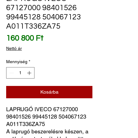
67127000 98401526
99445128 504067123
A011T336ZA75
Ár
160 800 Ft
Nettó ár
Mennyiség
*
Kosárba
LAPRUGÓ IVECO 67127000 
98401526 99445128 504067123 
A011T336ZA75
A laprugó beszerelésre készen, a