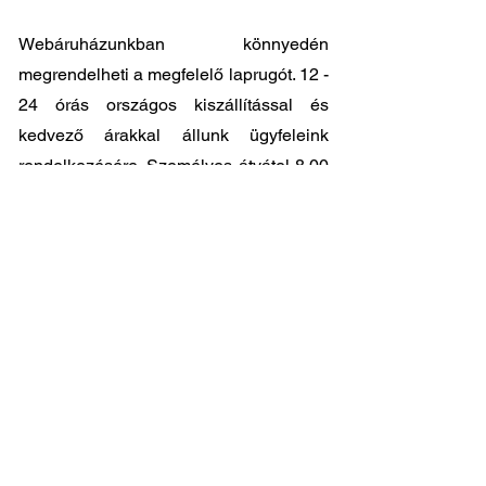
Webáruházunkban könnyedén
megrendelheti a megfelelő laprugót. 12 -
24 órás országos kiszállítással és
kedvező árakkal állunk ügyfeleink
rendelkezésére. Személyes átvátel
8.00
- 17.00
között lehetséges központi
raktárunkban: 2045-Törökbálint, Tópark
utca 9.
🔧 Válassza a legjobb minőséget
megfizethető áron!
📞 Kérdése van? Vegye fel velünk a
kapcsolatot és segítünk a legjobb
választásban!