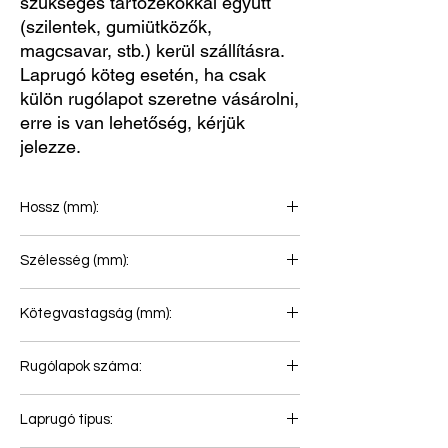
szükséges tartozékokkal együtt
(szilentek, gumiütközők,
magcsavar, stb.) kerül szállításra.
Laprugó köteg esetén, ha csak
külön rugólapot szeretne vásárolni,
erre is van lehetőség, kérjük
jelezze.
Hossz (mm):
835+835
Szélesség (mm):
70
Kötegvastagság (mm):
114
Rugólapok száma:
4+3
Laprugó típus: