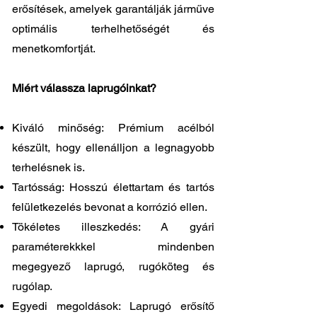
erősítések, amelyek garantálják járműve
optimális terhelhetőségét és
menetkomfortját.
Miért válassza laprugóinkat?
Kiváló minőség: Prémium acélból
készült, hogy ellenálljon a legnagyobb
terhelésnek is.
Tartósság: Hosszú élettartam és tartós
felületkezelés bevonat a korrózió ellen.
Tökéletes illeszkedés: A gyári
paraméterekkkel mindenben
megegyező laprugó, rugóköteg és
rugólap.
Egyedi megoldások: Laprugó erősítő