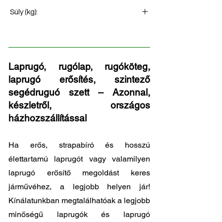
Hátsó rugó
Súly (kg):
72
Laprugó, rugólap, rugóköteg,
laprugó erősítés, szintező
segédruguó szett – Azonnal,
készletről, országos
házhozszállítással
Ha erős, strapabíró és hosszú
élettartamú laprugót vagy valamilyen
laprugó erősítő megoldást keres
járművéhez, a legjobb helyen jár!
Kínálatunkban megtalálhatóak a legjobb
minőségű laprugók és laprugó