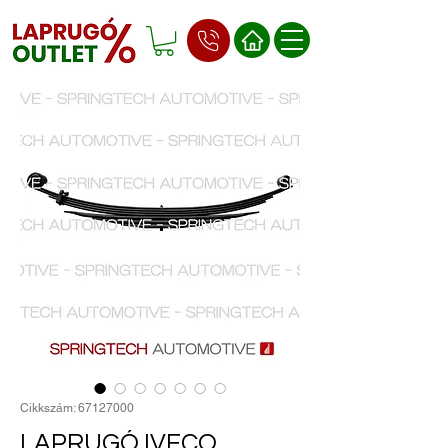
Cikkszám: 67127000
LAPRUGÓ IVECO