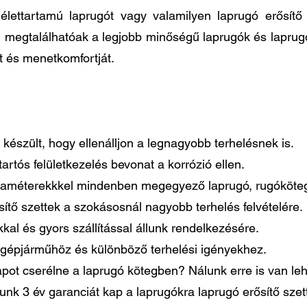
élettartamú laprugót vagy valamilyen laprugó erősít
n megtalálhatóak a legjobb minőségű laprugók és laprug
t és menetkomfortját.
készült, hogy ellenálljon a legnagyobb terhelésnek is.
artós felületkezelés bevonat a korrózió ellen.
paraméterekkkel mindenben megegyező laprugó, rugóköteg
tő szettek a szokásosnál nagyobb terhelés felvételére.
al és gyors szállítással állunk rendelkezésére.
gépjárműhöz és különböző terhelési igényekhez.
pot cserélne a laprugó kötegben? Nálunk erre is van le
lunk 3 év garanciát kap a laprugókra laprugó erősítő sze