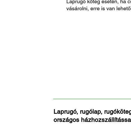
Laprugó köteg esetén, ha c
vásárolni, erre is van lehető
Laprugó, rugólap, rugóköteg
országos házhozszállítássa