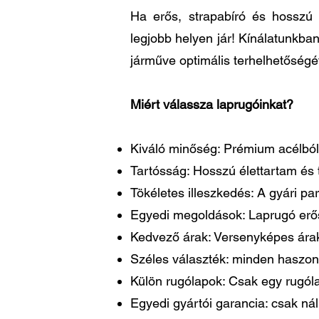
Ha erős, strapabíró és hosszú 
legjobb helyen jár! Kínálatunkba
járműve optimális terhelhetőségé
Miért válassza laprugóinkat?
Kiváló minőség: Prémium acélból 
Tartósság: Hosszú élettartam és t
Tökéletes illeszkedés: A gyári 
Egyedi megoldások: Laprugó erősí
Kedvező árak: Versenyképes árakk
Széles választék: minden haszon
Külön rugólapok: Csak egy rugóla
Egyedi gyártói garancia: csak ná