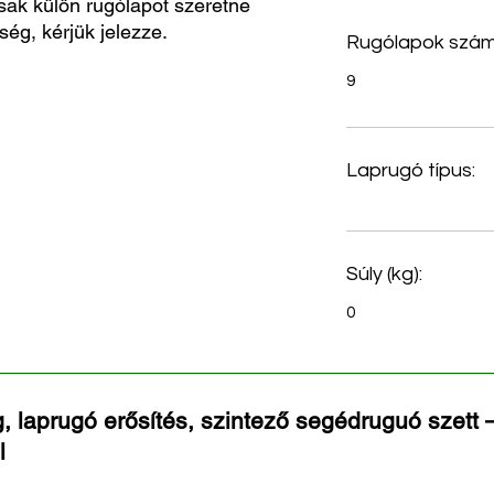
sak külön rugólapot szeretne
ség, kérjük jelezze.
Rugólapok szám
9
Laprugó típus:
Súly (kg):
0
, laprugó erősítés, szintező segédruguó szett –
l