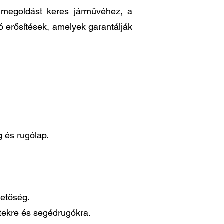
ő megoldást keres járművéhez, a
ó erősítések, amelyek garantálják
 és rugólap.
hetőség.
ttekre és segédrugókra.