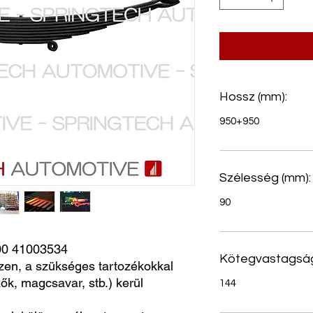
Hossz (mm):
950+950
Szélesség (mm):
90
0 41003534
Kötegvastagság
zen, a szükséges tartozékokkal
ők, magcsavar, stb.) kerül
144