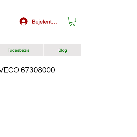
Bejelentkezés
Tudásbázis
Blog
VECO 67308000
r