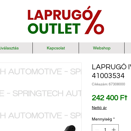
iválasztás
Kapcsolat
Webshop
LAPRUGÓ I
41003534
Cikkszám: 67308000
Á
242 400 Ft
Nettó ár
Mennyiség
*