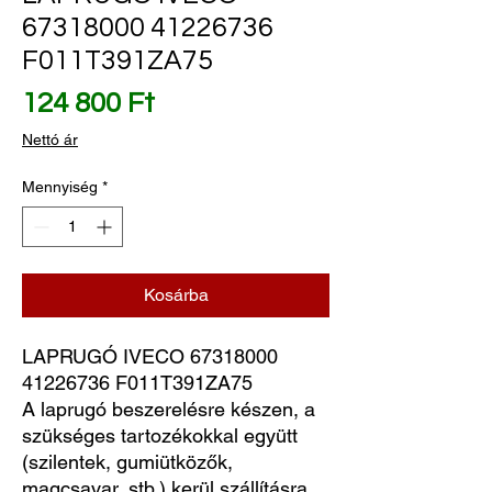
67318000 41226736
F011T391ZA75
Ár
124 800 Ft
Nettó ár
Mennyiség
*
Kosárba
LAPRUGÓ IVECO 67318000 
41226736 F011T391ZA75
A laprugó beszerelésre készen, a
szükséges tartozékokkal együtt
(szilentek, gumiütközők,
magcsavar, stb.) kerül szállításra.