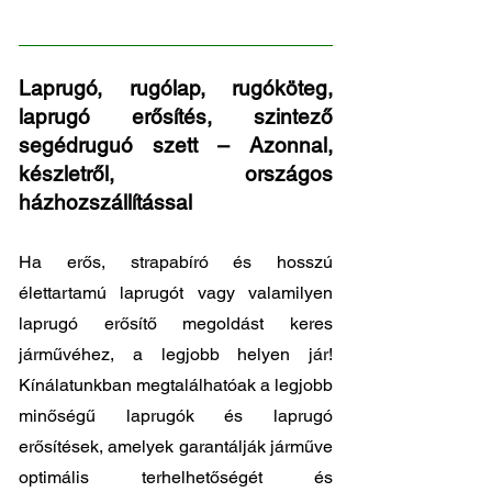
44
Laprugó, rugólap, rugóköteg,
laprugó erősítés, szintező
segédruguó szett – Azonnal,
készletről, országos
házhozszállítással
Ha erős, strapabíró és hosszú
élettartamú laprugót vagy valamilyen
laprugó erősítő megoldást keres
járművéhez, a legjobb helyen jár!
Kínálatunkban megtalálhatóak a legjobb
minőségű laprugók és laprugó
erősítések, amelyek garantálják járműve
optimális terhelhetőségét és