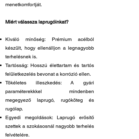
menetkomfortját.
Miért válassza laprugóinkat?
Kiváló minőség: Prémium acélból
készült, hogy ellenálljon a legnagyobb
terhelésnek is.
Tartósság: Hosszú élettartam és tartós
felületkezelés bevonat a korrózió ellen.
Tökéletes illeszkedés: A gyári
paraméterekkkel mindenben
megegyező laprugó, rugóköteg és
rugólap.
Egyedi megoldások: Laprugó erősítő
szettek a szokásosnál nagyobb terhelés
felvételére.