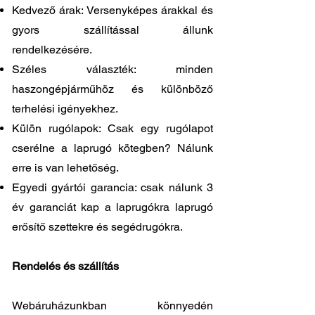
Kedvező árak: Versenyképes árakkal és
gyors szállítással állunk
rendelkezésére.
Széles választék: minden
haszongépjárműhöz és különböző
terhelési igényekhez.
Külön rugólapok: Csak egy rugólapot
cserélne a laprugó kötegben? Nálunk
erre is van lehetőség.
Egyedi gyártói garancia: csak nálunk 3
év garanciát kap a laprugókra laprugó
erősítő szettekre és segédrugókra.
Rendelés és szállítás
Webáruházunkban könnyedén