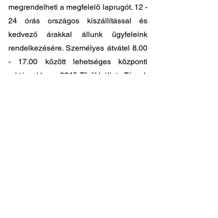
megrendelheti a megfelelő laprugót. 12 -
24 órás országos kiszállítással és
kedvező árakkal állunk ügyfeleink
rendelkezésére. Személyes átvátel
8.00
- 17.00
között lehetséges központi
raktárunkban: 2045-Törökbálint, Tópark
utca 9.
🔧 Válassza a legjobb minőséget
megfizethető áron!
📞 Kérdése van? Vegye fel velünk a
kapcsolatot és segítünk a legjobb
választásban!
06 1 353 9620