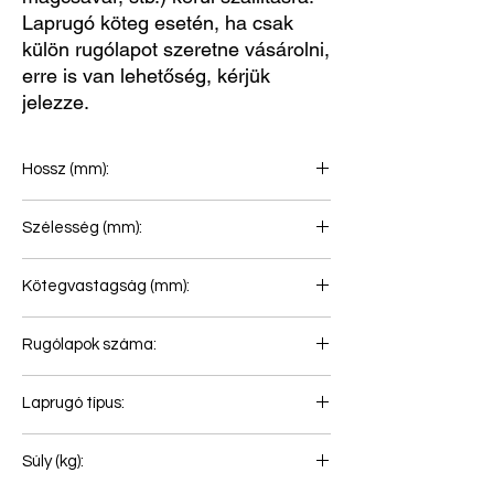
Laprugó köteg esetén, ha csak
külön rugólapot szeretne vásárolni,
erre is van lehetőség, kérjük
jelezze.
Hossz (mm):
950+945
Szélesség (mm):
90
Kötegvastagság (mm):
40
Rugólapok száma:
1
Laprugó típus:
Első rugó
Súly (kg):