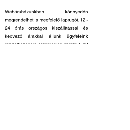
Webáruházunkban könnyedén
megrendelheti a megfelelő laprugót. 12 -
24 órás országos kiszállítással és
kedvező árakkal állunk ügyfeleink
rendelkezésére. Személyes átvátel
8.00
- 17.00
között lehetséges központi
raktárunkban: 2045-Törökbálint, Tópark
utca 9.
🔧 Válassza a legjobb minőséget
megfizethető áron!
📞 Kérdése van? Vegye fel velünk a
kapcsolatot és segítünk a legjobb
választásban!