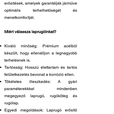
erősítések, amelyek garantálják járműve
optimális terhelhetőségét és
menetkomfortját.
Miért válassza laprugóinkat?
Kiváló minőség: Prémium acélból
készült, hogy ellenálljon a legnagyobb
terhelésnek is.
Tartósság: Hosszú élettartam és tartós
felületkezelés bevonat a korrózió ellen.
Tökéletes illeszkedés: A gyári
paraméterekkkel mindenben
megegyező laprugó, rugóköteg és
rugólap.
Egyedi megoldások: Laprugó erősítő