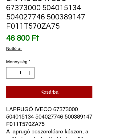
67373000 504015134
504027746 500389147
F011T570ZA75
Ár
46 800 Ft
Nettó ár
Mennyiség
*
Kosárba
LAPRUGÓ IVECO 67373000 
504015134 504027746 500389147 
F011T570ZA75
A laprugó beszerelésre készen, a