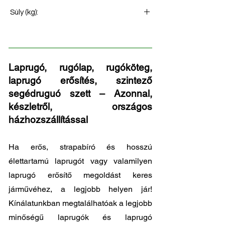
Hátsó rugó
Súly (kg):
17
Laprugó, rugólap, rugóköteg,
laprugó erősítés, szintező
segédruguó szett – Azonnal,
készletről, országos
házhozszállítással
Ha erős, strapabíró és hosszú
élettartamú laprugót vagy valamilyen
laprugó erősítő megoldást keres
járművéhez, a legjobb helyen jár!
Kínálatunkban megtalálhatóak a legjobb
minőségű laprugók és laprugó