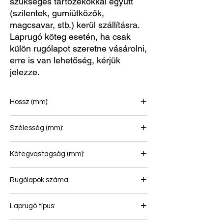
szükséges tartozékokkal együtt
(szilentek, gumiütközők,
magcsavar, stb.) kerül szállításra.
Laprugó köteg esetén, ha csak
külön rugólapot szeretne vásárolni,
erre is van lehetőség, kérjük
jelezze.
Hossz (mm):
750+750
Szélesség (mm):
80
Kötegvastagság (mm):
24
Rugólapok száma:
1
Laprugó típus: