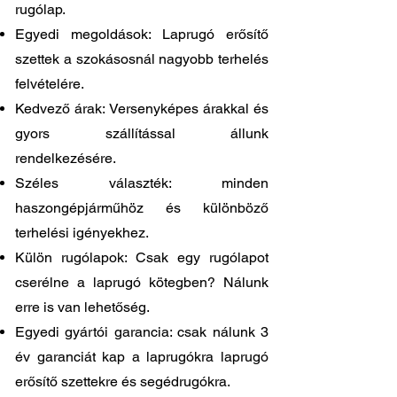
rugólap.
Egyedi megoldások: Laprugó erősítő
szettek a szokásosnál nagyobb terhelés
felvételére.
Kedvező árak: Versenyképes árakkal és
gyors szállítással állunk
rendelkezésére.
Széles választék: minden
haszongépjárműhöz és különböző
terhelési igényekhez.
Külön rugólapok: Csak egy rugólapot
cserélne a laprugó kötegben? Nálunk
erre is van lehetőség.
Egyedi gyártói garancia: csak nálunk 3
év garanciát kap a laprugókra laprugó
erősítő szettekre és segédrugókra.