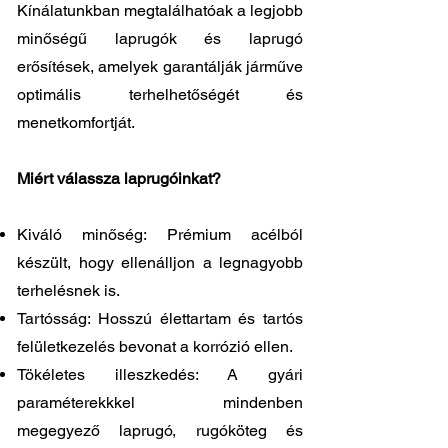
Kínálatunkban megtalálhatóak a legjobb
minőségű laprugók és laprugó
erősítések, amelyek garantálják járműve
optimális terhelhetőségét és
menetkomfortját.
Miért válassza laprugóinkat?
Kiváló minőség: Prémium acélból
készült, hogy ellenálljon a legnagyobb
terhelésnek is.
Tartósság: Hosszú élettartam és tartós
felületkezelés bevonat a korrózió ellen.
Tökéletes illeszkedés: A gyári
paraméterekkkel mindenben
megegyező laprugó, rugóköteg és