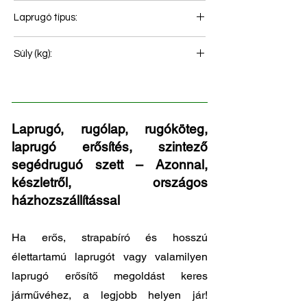
1
Laprugó típus:
Hátsó rugó
Súly (kg):
18
Laprugó, rugólap, rugóköteg,
laprugó erősítés, szintező
segédruguó szett – Azonnal,
készletről, országos
házhozszállítással
Ha erős, strapabíró és hosszú
élettartamú laprugót vagy valamilyen
laprugó erősítő megoldást keres
járművéhez, a legjobb helyen jár!