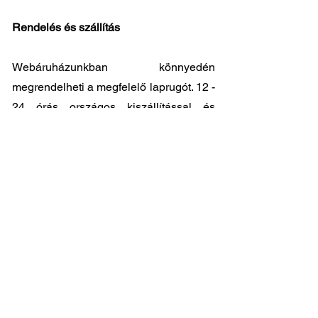
Rendelés és szállítás
Webáruházunkban könnyedén
megrendelheti a megfelelő laprugót. 12 -
24 órás országos kiszállítással és
kedvező árakkal állunk ügyfeleink
rendelkezésére. Személyes átvátel
8.00
- 17.00
között lehetséges központi
raktárunkban: 2045-Törökbálint, Tópark
utca 9.
🔧 Válassza a legjobb minőséget
megfizethető áron!
📞 Kérdése van? Vegye fel velünk a
kapcsolatot és segítünk a legjobb