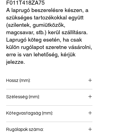
F011T418ZA75
A laprugó beszerelésre készen, a
szükséges tartozékokkal együtt
(szilentek, gumiütközők,
magcsavar, stb.) kerül szállításra.
Laprugó köteg esetén, ha csak
külön rugólapot szeretne vásárolni,
erre is van lehetőség, kérjük
jelezze.
Hossz (mm):
750+750
Szélesség (mm):
80
Kötegvastagság (mm):
24
Rugólapok száma: