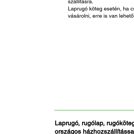
szállításra.
Laprugó köteg esetén, ha c
vásárolni, erre is van lehető
Laprugó, rugólap, rugóköteg
országos házhozszállítássa