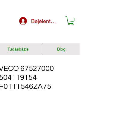
Bejelentkezés
Tudásbázis
Blog
VECO 67527000
 504119154
 F011T546ZA75