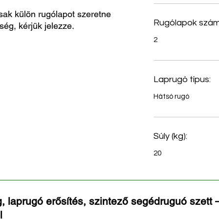
sak külön rugólapot szeretne
Rugólapok szám
ség, kérjük jelezze.
2
Laprugó típus:
Hátsó rugó
Súly (kg):
20
, laprugó erősítés, szintező segédruguó szett –
l