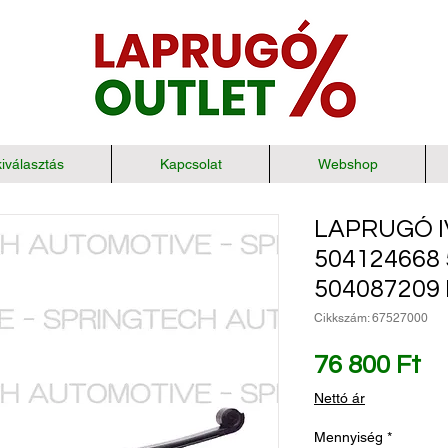
iválasztás
Kapcsolat
Webshop
LAPRUGÓ I
504124668
504087209
Cikkszám: 67527000
Ár
76 800 Ft
Nettó ár
Mennyiség
*