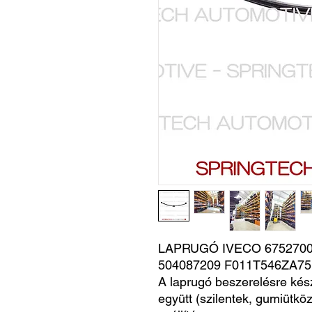
LAPRUGÓ IVECO 67527000
504087209 F011T546ZA75
A laprugó beszerelésre kés
együtt (szilentek, gumiütköz