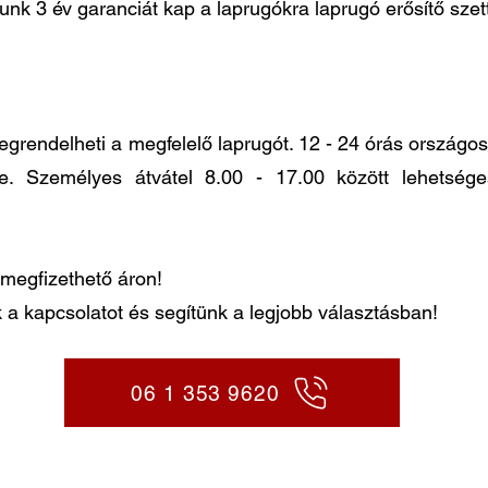
lunk 3 év garanciát kap a laprugókra laprugó erősítő sze
ndelheti a megfelelő laprugót. 12 - 24 órás országos k
re. Személyes átvátel 8.00 - 17.00 között lehetség
megfizethető áron!
 a kapcsolatot és segítünk a legjobb választásban!
06 1 353 9620