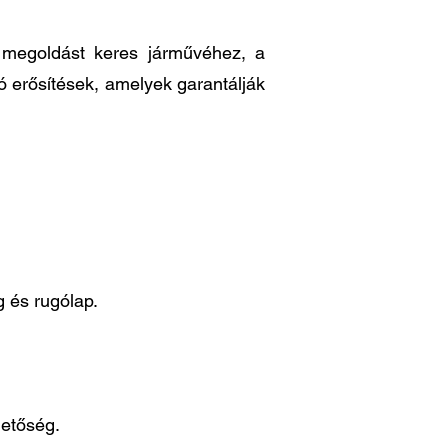
ő megoldást keres járművéhez, a
ó erősítések, amelyek garantálják
 és rugólap.
hetőség.