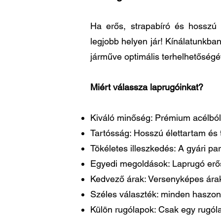
Ha erős, strapabíró és hosszú 
legjobb helyen jár! Kínálatunkba
járműve optimális terhelhetőségé
Miért válassza laprugóinkat?
Kiváló minőség: Prémium acélból 
Tartósság: Hosszú élettartam és t
Tökéletes illeszkedés: A gyári 
Egyedi megoldások: Laprugó erősí
Kedvező árak: Versenyképes árakk
Széles választék: minden haszon
Külön rugólapok: Csak egy rugóla