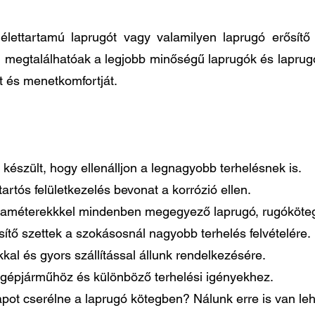
élettartamú laprugót vagy valamilyen laprugó erősít
n megtalálhatóak a legjobb minőségű laprugók és laprug
t és menetkomfortját.
készült, hogy ellenálljon a legnagyobb terhelésnek is.
artós felületkezelés bevonat a korrózió ellen.
paraméterekkkel mindenben megegyező laprugó, rugóköteg
tő szettek a szokásosnál nagyobb terhelés felvételére.
al és gyors szállítással állunk rendelkezésére.
gépjárműhöz és különböző terhelési igényekhez.
pot cserélne a laprugó kötegben? Nálunk erre is van le