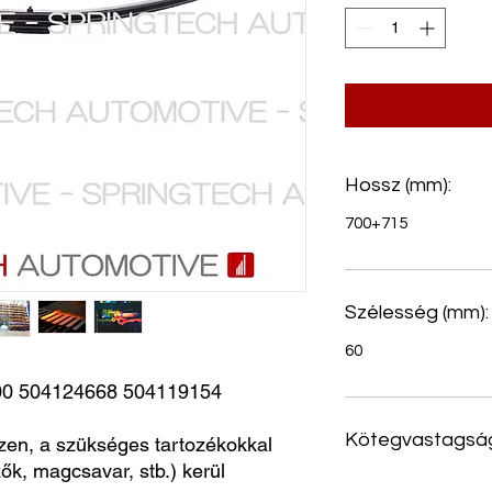
Hossz (mm):
700+715
Szélesség (mm):
60
 504124668 504119154 
Kötegvastagság
zen, a szükséges tartozékokkal
ők, magcsavar, stb.) kerül