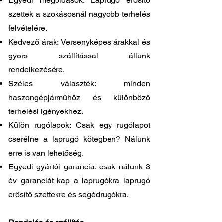
Egyedi megoldások: Laprugó erősítő
szettek a szokásosnál nagyobb terhelés
felvételére.
Kedvező árak: Versenyképes árakkal és
gyors szállítással állunk
rendelkezésére.
Széles választék: minden
haszongépjárműhöz és különböző
terhelési igényekhez.
Külön rugólapok: Csak egy rugólapot
cserélne a laprugó kötegben? Nálunk
erre is van lehetőség.
Egyedi gyártói garancia: csak nálunk 3
év garanciát kap a laprugókra laprugó
erősítő szettekre és segédrugókra.