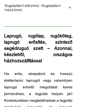
172
Rugószilent elöl (mm) - Rugószilent
hátul (mm)
16/40 - 16/40
Laprugó, rugólap, rugóköteg,
laprugó erősítés, szintező
segédruguó szett – Azonnal,
készletről, országos
házhozszállítással
Ha erős, strapabíró és hosszú
élettartamú laprugót vagy valamilyen
laprugó erősítő megoldást keres
járművéhez, a legjobb helyen jár!
Kínálatunkban megtalálhatóak a legjobb