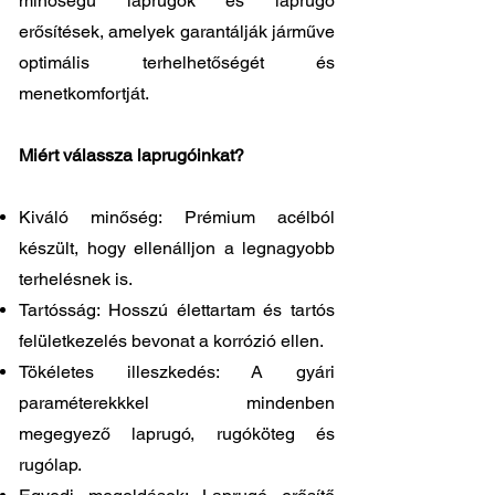
minőségű laprugók és laprugó
erősítések, amelyek garantálják járműve
optimális terhelhetőségét és
menetkomfortját.
Miért válassza laprugóinkat?
Kiváló minőség: Prémium acélból
készült, hogy ellenálljon a legnagyobb
terhelésnek is.
Tartósság: Hosszú élettartam és tartós
felületkezelés bevonat a korrózió ellen.
Tökéletes illeszkedés: A gyári
paraméterekkkel mindenben
megegyező laprugó, rugóköteg és
rugólap.