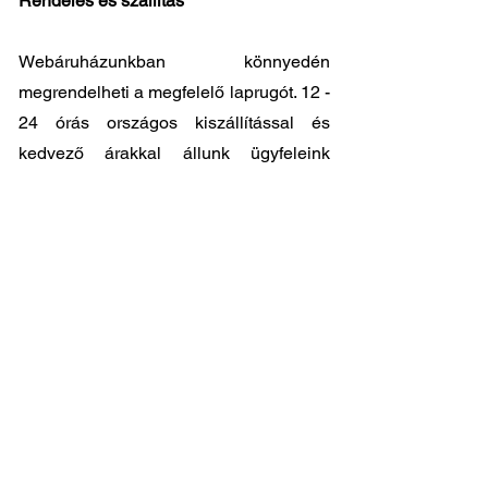
Rendelés és szállítás
Webáruházunkban könnyedén
megrendelheti a megfelelő laprugót. 12 -
24 órás országos kiszállítással és
kedvező árakkal állunk ügyfeleink
rendelkezésére. Személyes átvátel
8.00
- 17.00
között lehetséges központi
raktárunkban: 2045-Törökbálint, Tópark
utca 9.
🔧 Válassza a legjobb minőséget
megfizethető áron!
📞 Kérdése van? Vegye fel velünk a
kapcsolatot és segítünk a legjobb
választásban!