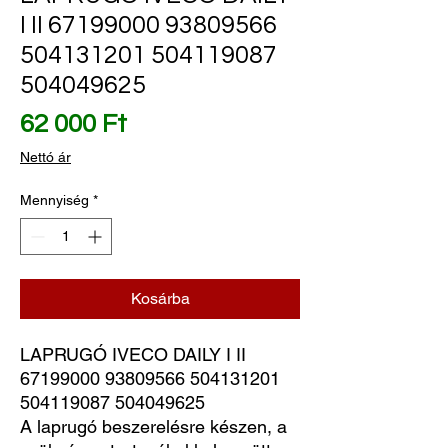
I II 67199000 93809566
504131201 504119087
504049625
Ár
62 000 Ft
Nettó ár
Mennyiség
*
Kosárba
LAPRUGÓ IVECO DAILY I II 
67199000 93809566 504131201 
504119087 504049625
A laprugó beszerelésre készen, a