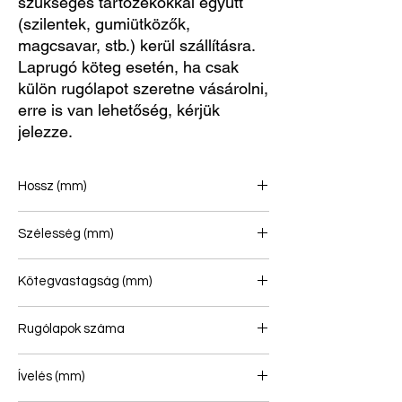
szükséges tartozékokkal együtt
(szilentek, gumiütközők,
magcsavar, stb.) kerül szállításra.
Laprugó köteg esetén, ha csak
külön rugólapot szeretne vásárolni,
erre is van lehetőség, kérjük
jelezze.
Hossz (mm)
700/715
Szélesség (mm)
60
Kötegvastagság (mm)
66
Rugólapok száma
4/2
Ívelés (mm)