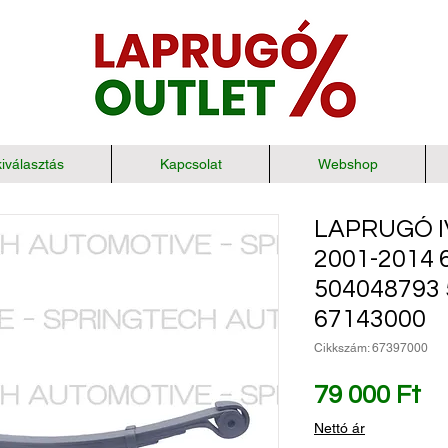
iválasztás
Kapcsolat
Webshop
LAPRUGÓ IV
2001-2014 
504048793
67143000
Cikkszám: 67397000
Ár
79 000 Ft
Nettó ár