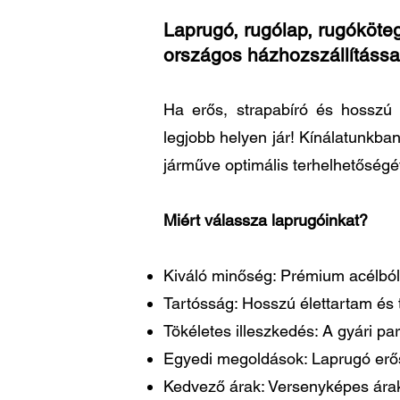
Laprugó, rugólap, rugóköteg
országos házhozszállítássa
Ha erős, strapabíró és hosszú 
legjobb helyen jár! Kínálatunkba
járműve optimális terhelhetőségé
Miért válassza laprugóinkat?
Kiváló minőség: Prémium acélból 
Tartósság: Hosszú élettartam és t
Tökéletes illeszkedés: A gyári 
Egyedi megoldások: Laprugó erősí
Kedvező árak: Versenyképes árakk