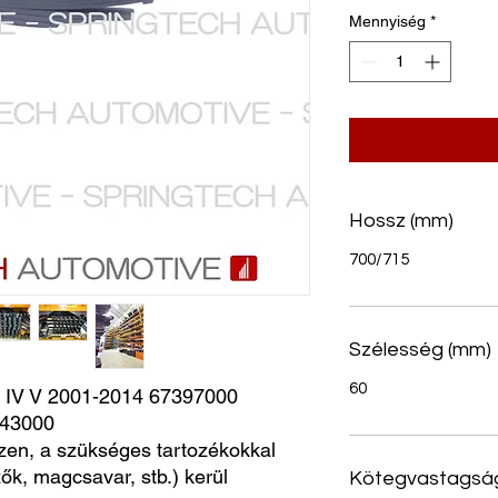
Mennyiség
*
Hossz (mm)
700/715
Szélesség (mm)
60
IV V 2001-2014 67397000 
143000
zen, a szükséges tartozékokkal
ők, magcsavar, stb.) kerül
Kötegvastagsá