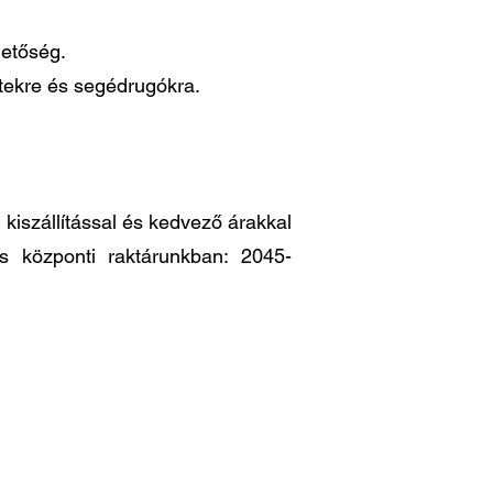
hetőség.
ttekre és segédrugókra.
iszállítással és kedvező árakkal
es központi raktárunkban: 2045-