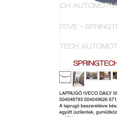
LAPRUGÓ IVECO DAILY III 
504048793 504049626 67
A laprugó beszerelésre kés
együtt (szilentek, gumiütköz