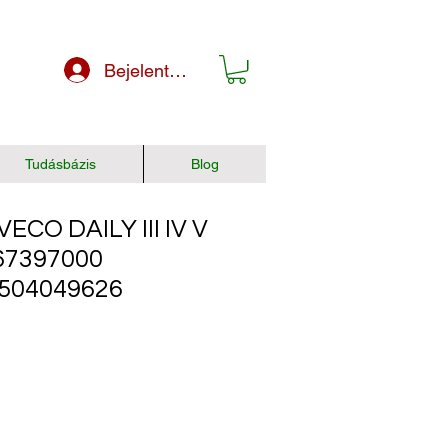
Bejelentkezés
Tudásbázis
Blog
ECO DAILY III IV V
67397000
 504049626