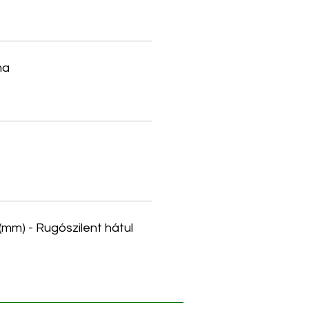
ma
 (mm) - Rugószilent hátul