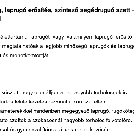
, laprugó erősítés, szintező segédruguó szett –
l
élettartamú laprugót vagy valamilyen laprugó erősít
n megtalálhatóak a legjobb minőségű laprugók és laprug
t és menetkomfortját.
készült, hogy ellenálljon a legnagyobb terhelésnek is.
artós felületkezelés bevonat a korrózió ellen.
paraméterekkkel mindenben megegyező laprugó, rugóköteg
tő szettek a szokásosnál nagyobb terhelés felvételére.
al és gyors szállítással állunk rendelkezésére.