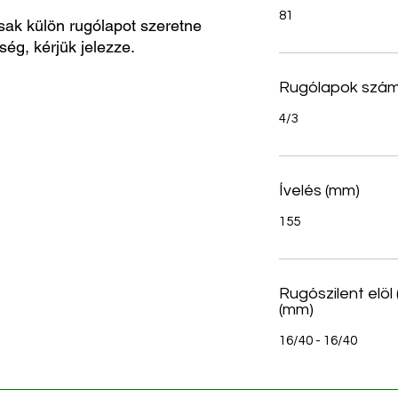
81
sak külön rugólapot szeretne
ség, kérjük jelezze.
Rugólapok szá
4/3
Ívelés (mm)
155
Rugószilent elöl
(mm)
16/40 - 16/40