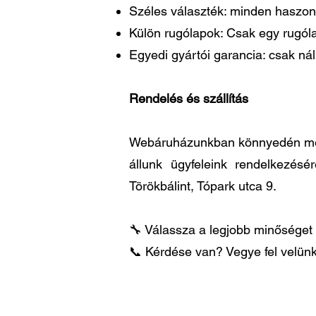
Széles választék: minden haszon
Külön rugólapok: Csak egy rugóla
Egyedi gyártói garancia: csak ná
Rendelés és szállítás
Webáruházunkban könnyedén megre
állunk ügyfeleink rendelkezésé
Törökbálint, Tópark utca 9.
🔧 Válassza a legjobb minőséget 
📞 Kérdése van? Vegye fel velünk