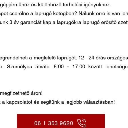
gépjárműhöz és különböző terhelési igényekhez.
pot cserélne a laprugó kötegben? Nálunk erre is van le
lunk 3 év garanciát kap a laprugókra laprugó erősítő sze
ndelheti a megfelelő laprugót. 12 - 24 órás országos k
re. Személyes átvátel 8.00 - 17.00 között lehetség
megfizethető áron!
 a kapcsolatot és segítünk a legjobb választásban!
06 1 353 9620