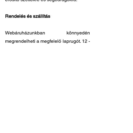
Rendelés és szállítás
Webáruházunkban könnyedén
megrendelheti a megfelelő laprugót. 12 -
24 órás országos kiszállítással és
kedvező árakkal állunk ügyfeleink
rendelkezésére. Személyes átvátel
8.00
- 17.00
között lehetséges központi
raktárunkban: 2045-Törökbálint, Tópark
utca 9.
🔧 Válassza a legjobb minőséget
megfizethető áron!
📞 Kérdése van? Vegye fel velünk a
kapcsolatot és segítünk a legjobb