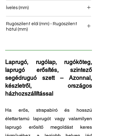
3
Ívelés (mm)
153
Rugószilent elöl (mm) - Rugószilent
hátul (mm)
20/60
Laprugó, rugólap, rugóköteg,
laprugó erősítés, szintező
segédruguó szett – Azonnal,
készletről, országos
házhozszállítással
Ha erős, strapabíró és hosszú
élettartamú laprugót vagy valamilyen
laprugó erősítő megoldást keres
járművéhez, a legjobb helyen jár!