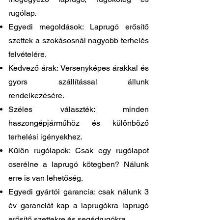
rugólap.
Egyedi megoldások: Laprugó erősítő
szettek a szokásosnál nagyobb terhelés
felvételére.
Kedvező árak: Versenyképes árakkal és
gyors szállítással állunk
rendelkezésére.
Széles választék: minden
haszongépjárműhöz és különböző
terhelési igényekhez.
Külön rugólapok: Csak egy rugólapot
cserélne a laprugó kötegben? Nálunk
erre is van lehetőség.
Egyedi gyártói garancia: csak nálunk 3
év garanciát kap a laprugókra laprugó
erősítő szettekre és segédrugókra.