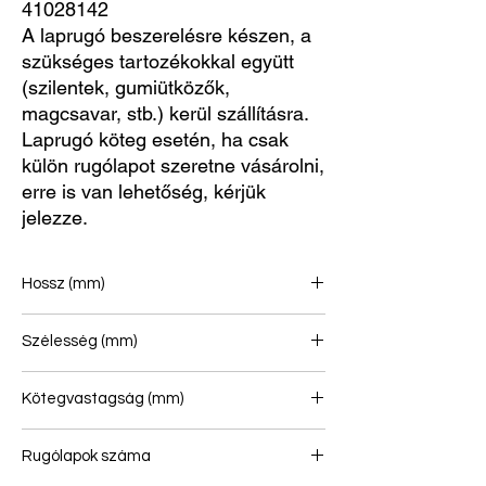
41028142
A laprugó beszerelésre készen, a
szükséges tartozékokkal együtt
(szilentek, gumiütközők,
magcsavar, stb.) kerül szállításra.
Laprugó köteg esetén, ha csak
külön rugólapot szeretne vásárolni,
erre is van lehetőség, kérjük
jelezze.
Hossz (mm)
950/950
Szélesség (mm)
90
Kötegvastagság (mm)
89
Rugólapok száma