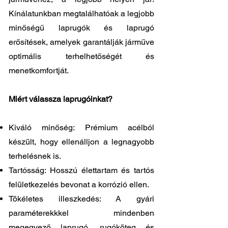
Kínálatunkban megtalálhatóak a legjobb
minőségű laprugók és laprugó
erősítések, amelyek garantálják járműve
optimális terhelhetőségét és
menetkomfortját.
Miért válassza laprugóinkat?
Kiváló minőség: Prémium acélból
készült, hogy ellenálljon a legnagyobb
terhelésnek is.
Tartósság: Hosszú élettartam és tartós
felületkezelés bevonat a korrózió ellen.
Tökéletes illeszkedés: A gyári
paraméterekkkel mindenben
megegyező laprugó, rugóköteg és