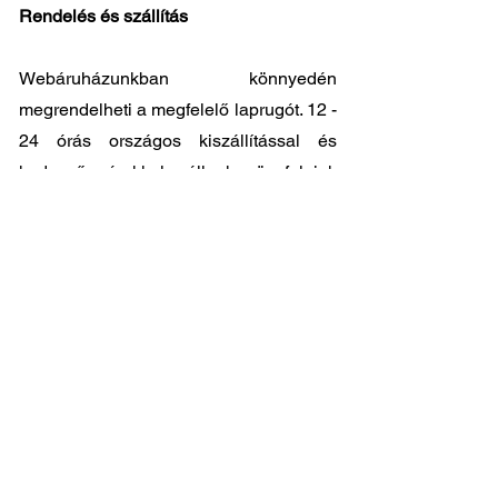
Rendelés és szállítás
Webáruházunkban könnyedén
megrendelheti a megfelelő laprugót. 12 -
24 órás országos kiszállítással és
kedvező árakkal állunk ügyfeleink
rendelkezésére. Személyes átvátel
8.00
- 17.00
között lehetséges központi
raktárunkban: 2045-Törökbálint, Tópark
utca 9.
🔧 Válassza a legjobb minőséget
megfizethető áron!
📞 Kérdése van? Vegye fel velünk a
kapcsolatot és segítünk a legjobb
választásban!