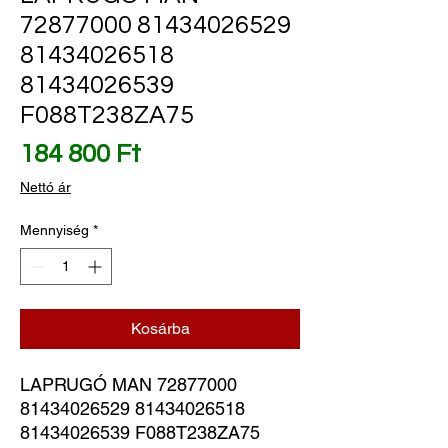
72877000 81434026529
81434026518
81434026539
F088T238ZA75
Ár
184 800 Ft
Nettó ár
Mennyiség
*
Kosárba
LAPRUGÓ MAN 72877000 
81434026529 81434026518 
81434026539 F088T238ZA75