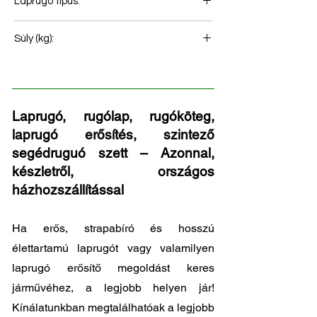
Laprugó típus:
Hátsó rugó
Súly (kg):
94
Laprugó, rugólap, rugóköteg,
laprugó erősítés, szintező
segédruguó szett – Azonnal,
készletről, országos
házhozszállítással
Ha erős, strapabíró és hosszú
élettartamú laprugót vagy valamilyen
laprugó erősítő megoldást keres
járművéhez, a legjobb helyen jár!
Kínálatunkban megtalálhatóak a legjobb