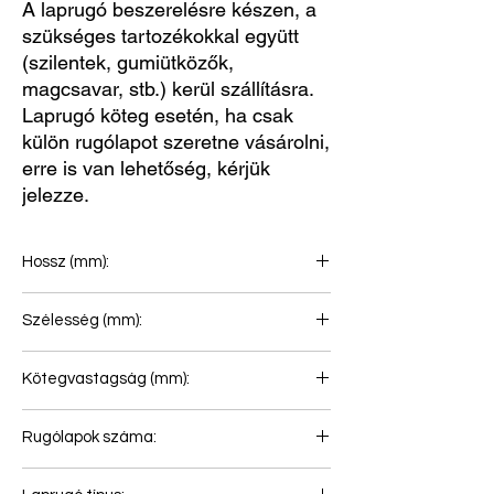
A laprugó beszerelésre készen, a
szükséges tartozékokkal együtt
(szilentek, gumiütközők,
magcsavar, stb.) kerül szállításra.
Laprugó köteg esetén, ha csak
külön rugólapot szeretne vásárolni,
erre is van lehetőség, kérjük
jelezze.
Hossz (mm):
900+900
Szélesség (mm):
80
Kötegvastagság (mm):
134
Rugólapok száma:
2+1+1