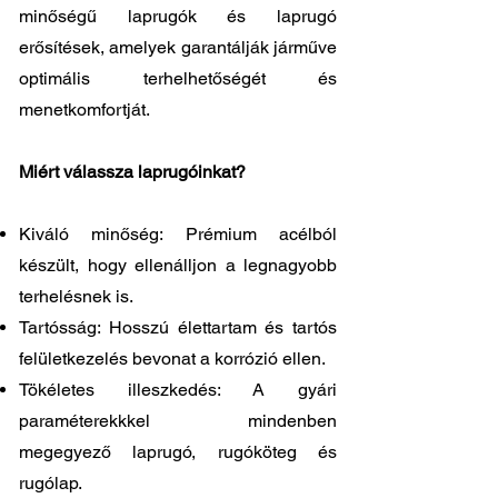
minőségű laprugók és laprugó
erősítések, amelyek garantálják járműve
optimális terhelhetőségét és
menetkomfortját.
Miért válassza laprugóinkat?
Kiváló minőség: Prémium acélból
készült, hogy ellenálljon a legnagyobb
terhelésnek is.
Tartósság: Hosszú élettartam és tartós
felületkezelés bevonat a korrózió ellen.
Tökéletes illeszkedés: A gyári
paraméterekkkel mindenben
megegyező laprugó, rugóköteg és
rugólap.