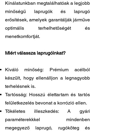
Kínálatunkban megtalálhatóak a legjobb
minőségű laprugók és laprugó
erősítések, amelyek garantálják járműve
optimális terhelhetőségét és
menetkomfortját.
Miért válassza laprugóinkat?
Kiváló minőség: Prémium acélból
készült, hogy ellenálljon a legnagyobb
terhelésnek is.
Tartósság: Hosszú élettartam és tartós
felületkezelés bevonat a korrózió ellen.
Tökéletes illeszkedés: A gyári
paraméterekkkel mindenben
megegyező laprugó, rugóköteg és