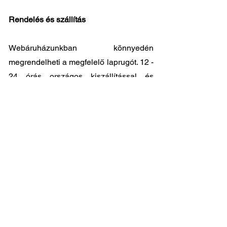
Rendelés és szállítás
Webáruházunkban könnyedén
megrendelheti a megfelelő laprugót. 12 -
24 órás országos kiszállítással és
kedvező árakkal állunk ügyfeleink
rendelkezésére. Személyes átvátel
8.00
- 17.00
között lehetséges központi
raktárunkban: 2045-Törökbálint, Tópark
utca 9.
🔧 Válassza a legjobb minőséget
megfizethető áron!
📞 Kérdése van? Vegye fel velünk a
kapcsolatot és segítünk a legjobb