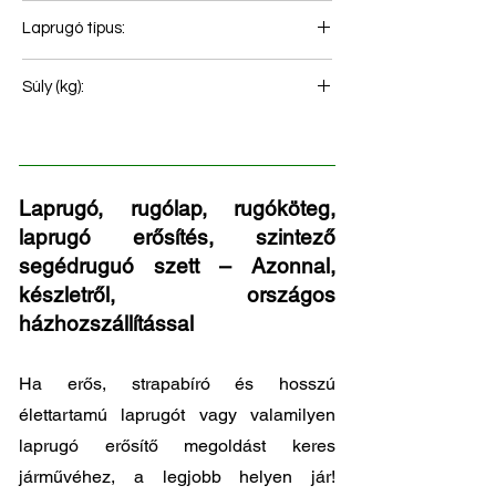
16
Laprugó típus:
Hátsó rugó
Súly (kg):
219
Laprugó, rugólap, rugóköteg,
laprugó erősítés, szintező
segédruguó szett – Azonnal,
készletről, országos
házhozszállítással
Ha erős, strapabíró és hosszú
élettartamú laprugót vagy valamilyen
laprugó erősítő megoldást keres
járművéhez, a legjobb helyen jár!