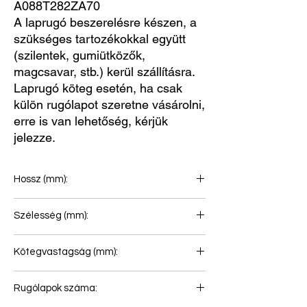
A088T282ZA70
A laprugó beszerelésre készen, a
szükséges tartozékokkal együtt
(szilentek, gumiütközők,
magcsavar, stb.) kerül szállításra.
Laprugó köteg esetén, ha csak
külön rugólapot szeretne vásárolni,
erre is van lehetőség, kérjük
jelezze.
Hossz (mm):
825+825
Szélesség (mm):
100
Kötegvastagság (mm):
291
Rugólapok száma: