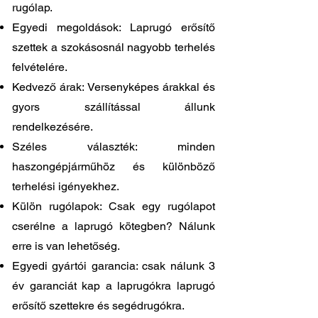
rugólap.
Egyedi megoldások: Laprugó erősítő
szettek a szokásosnál nagyobb terhelés
felvételére.
Kedvező árak: Versenyképes árakkal és
gyors szállítással állunk
rendelkezésére.
Széles választék: minden
haszongépjárműhöz és különböző
terhelési igényekhez.
Külön rugólapok: Csak egy rugólapot
cserélne a laprugó kötegben? Nálunk
erre is van lehetőség.
Egyedi gyártói garancia: csak nálunk 3
év garanciát kap a laprugókra laprugó
erősítő szettekre és segédrugókra.