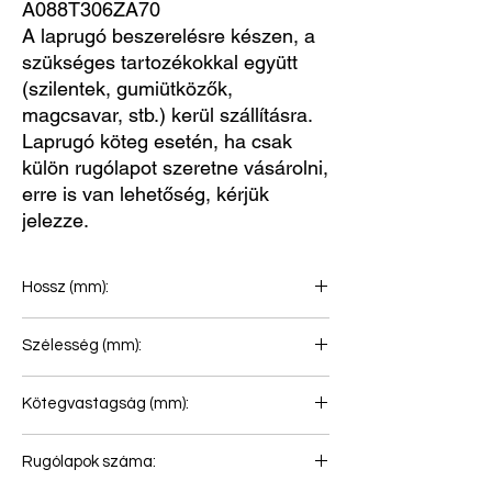
A088T306ZA70
A laprugó beszerelésre készen, a
szükséges tartozékokkal együtt
(szilentek, gumiütközők,
magcsavar, stb.) kerül szállításra.
Laprugó köteg esetén, ha csak
külön rugólapot szeretne vásárolni,
erre is van lehetőség, kérjük
jelezze.
Hossz (mm):
825+825
Szélesség (mm):
100
Kötegvastagság (mm):
288
Rugólapok száma: