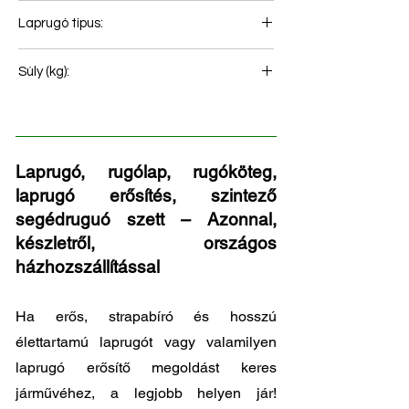
16
Laprugó típus:
Hátsó rugó
Súly (kg):
213
Laprugó, rugólap, rugóköteg,
laprugó erősítés, szintező
segédruguó szett – Azonnal,
készletről, országos
házhozszállítással
Ha erős, strapabíró és hosszú
élettartamú laprugót vagy valamilyen
laprugó erősítő megoldást keres
járművéhez, a legjobb helyen jár!