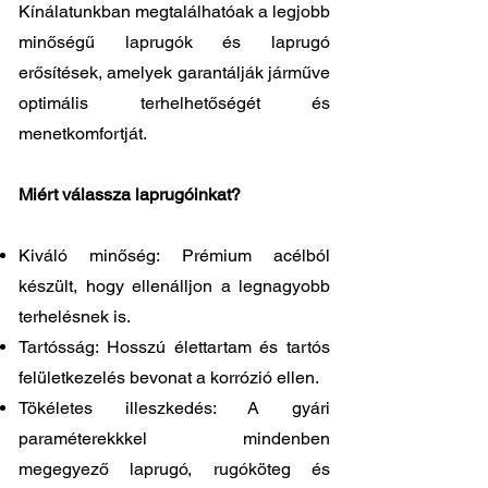
Kínálatunkban megtalálhatóak a legjobb
minőségű laprugók és laprugó
erősítések, amelyek garantálják járműve
optimális terhelhetőségét és
menetkomfortját.
Miért válassza laprugóinkat?
Kiváló minőség: Prémium acélból
készült, hogy ellenálljon a legnagyobb
terhelésnek is.
Tartósság: Hosszú élettartam és tartós
felületkezelés bevonat a korrózió ellen.
Tökéletes illeszkedés: A gyári
paraméterekkkel mindenben
megegyező laprugó, rugóköteg és