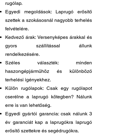
rugólap.
Egyedi megoldások: Laprugó erősítő
szettek a szokásosnál nagyobb terhelés
felvételére.
Kedvező árak: Versenyképes árakkal és
gyors szállítással állunk
rendelkezésére.
Széles választék: minden
haszongépjárműhöz és különböző
terhelési igényekhez.
Külön rugólapok: Csak egy rugólapot
cserélne a laprugó kötegben? Nálunk
erre is van lehetőség.
Egyedi gyártói garancia: csak nálunk 3
év garanciát kap a laprugókra laprugó
erősítő szettekre és segédrugókra.