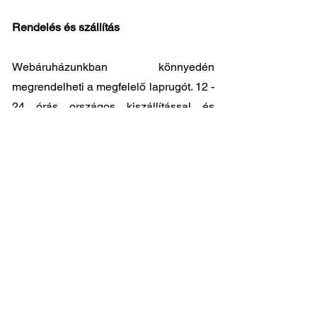
Rendelés és szállítás
Webáruházunkban könnyedén
megrendelheti a megfelelő laprugót. 12 -
24 órás országos kiszállítással és
kedvező árakkal állunk ügyfeleink
rendelkezésére. Személyes átvátel
8.00
- 17.00
között lehetséges központi
raktárunkban: 2045-Törökbálint, Tópark
utca 9.
🔧 Válassza a legjobb minőséget
megfizethető áron!
📞 Kérdése van? Vegye fel velünk a
kapcsolatot és segítünk a legjobb