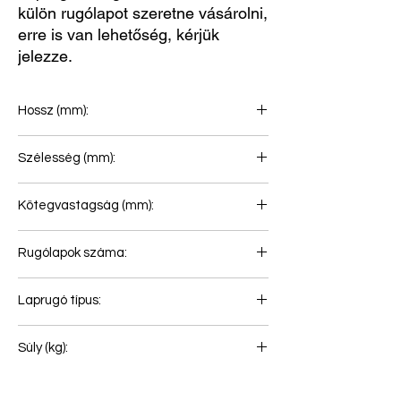
külön rugólapot szeretne vásárolni,
erre is van lehetőség, kérjük
jelezze.
Hossz (mm):
820+135
Szélesség (mm):
80
Kötegvastagság (mm):
53
Rugólapok száma:
1
Laprugó típus:
Laprugó légrugóhoz
Súly (kg):
26