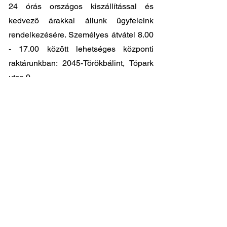
24 órás országos kiszállítással és
kedvező árakkal állunk ügyfeleink
rendelkezésére. Személyes átvátel
8.00
- 17.00
között lehetséges központi
raktárunkban: 2045-Törökbálint, Tópark
utca 9.
🔧 Válassza a legjobb minőséget
megfizethető áron!
📞 Kérdése van? Vegye fel velünk a
kapcsolatot és segítünk a legjobb
választásban!
06 1 353 9620