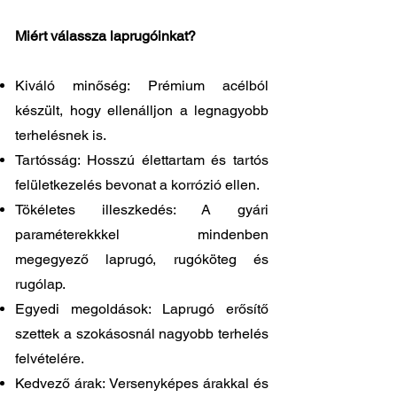
Miért válassza laprugóinkat?
Kiváló minőség: Prémium acélból
készült, hogy ellenálljon a legnagyobb
terhelésnek is.
Tartósság: Hosszú élettartam és tartós
felületkezelés bevonat a korrózió ellen.
Tökéletes illeszkedés: A gyári
paraméterekkkel mindenben
megegyező laprugó, rugóköteg és
rugólap.
Egyedi megoldások: Laprugó erősítő
szettek a szokásosnál nagyobb terhelés
felvételére.
Kedvező árak: Versenyképes árakkal és