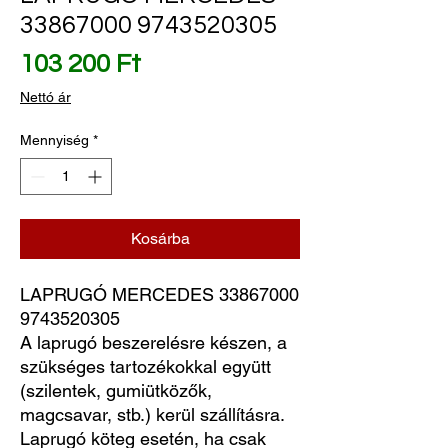
33867000 9743520305
Ár
103 200 Ft
Nettó ár
Mennyiség
*
Kosárba
LAPRUGÓ MERCEDES 33867000 
9743520305
A laprugó beszerelésre készen, a
szükséges tartozékokkal együtt
(szilentek, gumiütközők,
magcsavar, stb.) kerül szállításra.
Laprugó köteg esetén, ha csak