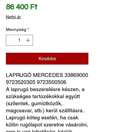
Ár
86 400 Ft
Nettó ár
Mennyiség
*
Kosárba
LAPRUGÓ MERCEDES 33869000 
9723520305 9723500506
A laprugó beszerelésre készen, a
szükséges tartozékokkal együtt
(szilentek, gumiütközők,
magcsavar, stb.) kerül szállításra.
Laprugó köteg esetén, ha csak
külön rugólapot szeretne vásárolni,
erre is van lehetőség, kérjük