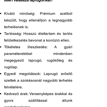
Miért válassza laprugóinkat?
Kiváló minőség: Prémium acélból
készült, hogy ellenálljon a legnagyobb
terhelésnek is.
Tartósság: Hosszú élettartam és tartós
felületkezelés bevonat a korrózió ellen.
Tökéletes illeszkedés: A gyári
paraméterekkkel mindenben
megegyező laprugó, rugóköteg és
rugólap.
Egyedi megoldások: Laprugó erősítő
szettek a szokásosnál nagyobb terhelés
felvételére.
Kedvező árak: Versenyképes árakkal és
gyors szállítással állunk