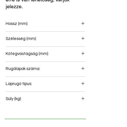
jelezze.
Hossz (mm):
780+101
Szélesség (mm):
80
Kötegvastagság (mm):
44
Rugólapok száma:
1
Laprugó típus:
Laprugó légrugóhoz
Súly (kg):
19