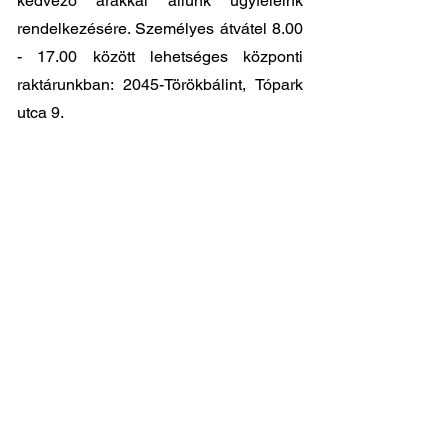
kedvező árakkal állunk ügyfeleink
rendelkezésére. Személyes átvátel
8.00
- 17.00
között lehetséges központi
raktárunkban: 2045-Törökbálint, Tópark
utca 9.
🔧 Válassza a legjobb minőséget
megfizethető áron!
📞 Kérdése van? Vegye fel velünk a
kapcsolatot és segítünk a legjobb
választásban!
06 1 353 9620