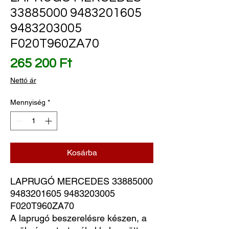
33885000 9483201605
9483203005
F020T960ZA70
Ár
265 200 Ft
Nettó ár
Mennyiség
*
Kosárba
LAPRUGÓ MERCEDES 33885000 
9483201605 9483203005 
F020T960ZA70
A laprugó beszerelésre készen, a