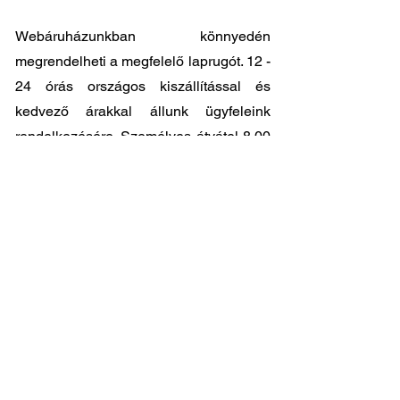
Webáruházunkban könnyedén
megrendelheti a megfelelő laprugót. 12 -
24 órás országos kiszállítással és
kedvező árakkal állunk ügyfeleink
rendelkezésére. Személyes átvátel
8.00
- 17.00
között lehetséges központi
raktárunkban: 2045-Törökbálint, Tópark
utca 9.
🔧 Válassza a legjobb minőséget
megfizethető áron!
📞 Kérdése van? Vegye fel velünk a
kapcsolatot és segítünk a legjobb
választásban!