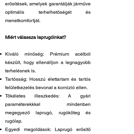
erősítések, amelyek garantálják járműve
optimális terhelhetőségét és
menetkomfortját.
Miért válassza laprugóinkat?
Kiváló minőség: Prémium acélból
készült, hogy ellenálljon a legnagyobb
terhelésnek is.
Tartósság: Hosszú élettartam és tartós
felületkezelés bevonat a korrózió ellen.
Tökéletes illeszkedés: A gyári
paraméterekkkel mindenben
megegyező laprugó, rugóköteg és
rugólap.
Egyedi megoldások: Laprugó erősítő