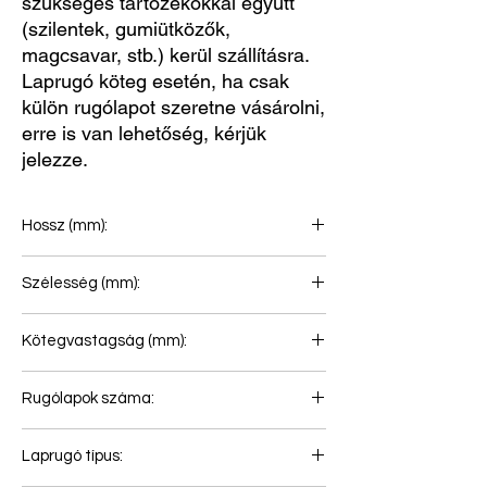
szükséges tartozékokkal együtt
(szilentek, gumiütközők,
magcsavar, stb.) kerül szállításra.
Laprugó köteg esetén, ha csak
külön rugólapot szeretne vásárolni,
erre is van lehetőség, kérjük
jelezze.
Hossz (mm):
780+780
Szélesség (mm):
100
Kötegvastagság (mm):
195
Rugólapok száma:
5
Laprugó típus: