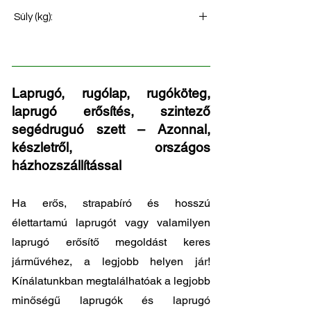
Hátsó rugó
Súly (kg):
138
Laprugó, rugólap, rugóköteg,
laprugó erősítés, szintező
segédruguó szett – Azonnal,
készletről, országos
házhozszállítással
Ha erős, strapabíró és hosszú
élettartamú laprugót vagy valamilyen
laprugó erősítő megoldást keres
járművéhez, a legjobb helyen jár!
Kínálatunkban megtalálhatóak a legjobb
minőségű laprugók és laprugó