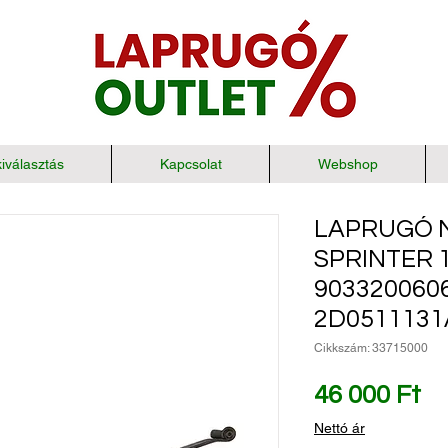
iválasztás
Kapcsolat
Webshop
LAPRUGÓ 
SPRINTER 1
903320060
2D051113
Cikkszám: 33715000
Ár
46 000 Ft
Nettó ár