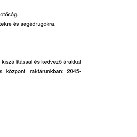
hetőség.
ttekre és segédrugókra.
iszállítással és kedvező árakkal
es központi raktárunkban: 2045-