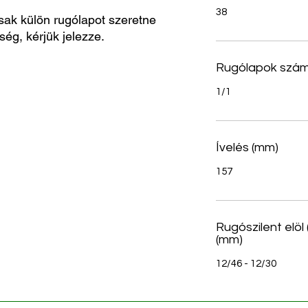
38
sak külön rugólapot szeretne
ség, kérjük jelezze.
Rugólapok szá
1/1
Ívelés (mm)
157
Rugószilent elöl
(mm)
12/46 - 12/30