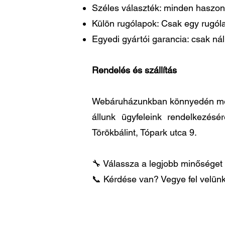
Széles választék: minden haszon
Külön rugólapok: Csak egy rugóla
Egyedi gyártói garancia: csak ná
Rendelés és szállítás
Webáruházunkban könnyedén megre
állunk ügyfeleink rendelkezésé
Törökbálint, Tópark utca 9.
🔧 Válassza a legjobb minőséget 
📞 Kérdése van? Vegye fel velünk