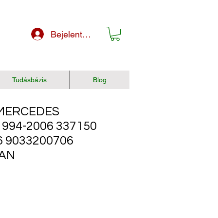
Bejelentkezés
Tudásbázis
Blog
MERCEDES
994-2006 337150
6 9033200706
1AN