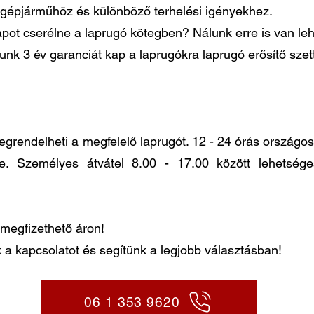
gépjárműhöz és különböző terhelési igényekhez.
pot cserélne a laprugó kötegben? Nálunk erre is van le
lunk 3 év garanciát kap a laprugókra laprugó erősítő sze
ndelheti a megfelelő laprugót. 12 - 24 órás országos k
re. Személyes átvátel 8.00 - 17.00 között lehetség
megfizethető áron!
 a kapcsolatot és segítünk a legjobb választásban!
06 1 353 9620