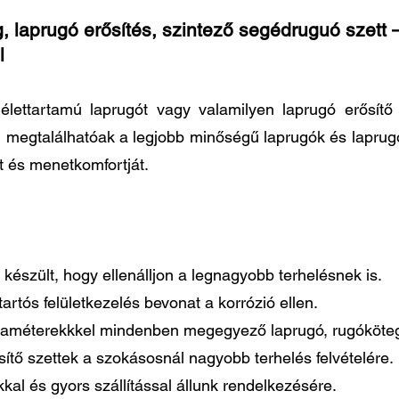
, laprugó erősítés, szintező segédruguó szett –
l
élettartamú laprugót vagy valamilyen laprugó erősít
n megtalálhatóak a legjobb minőségű laprugók és laprug
t és menetkomfortját.
készült, hogy ellenálljon a legnagyobb terhelésnek is.
artós felületkezelés bevonat a korrózió ellen.
paraméterekkkel mindenben megegyező laprugó, rugóköteg
tő szettek a szokásosnál nagyobb terhelés felvételére.
al és gyors szállítással állunk rendelkezésére.