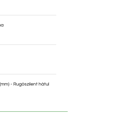
ma
 (mm) - Rugószilent hátul