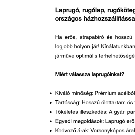
Laprugó, rugólap, rugóköteg
országos házhozszállítássa
Ha erős, strapabíró és hosszú 
legjobb helyen jár! Kínálatunkba
járműve optimális terhelhetőségé
Miért válassza laprugóinkat?
Kiváló minőség: Prémium acélból 
Tartósság: Hosszú élettartam és t
Tökéletes illeszkedés: A gyári 
Egyedi megoldások: Laprugó erősí
Kedvező árak: Versenyképes árakk