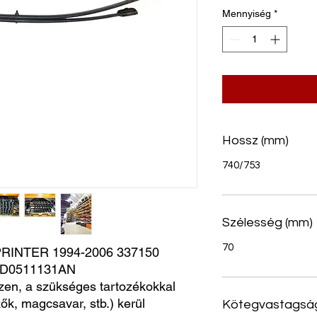
Mennyiség
*
Hossz (mm)
740/753
Szélesség (mm)
70
NTER 1994-2006 337150 
2D0511131AN
zen, a szükséges tartozékokkal
ők, magcsavar, stb.) kerül
Kötegvastagsá