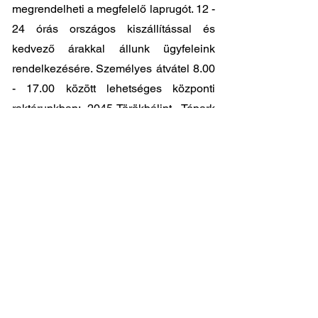
megrendelheti a megfelelő laprugót. 12 -
24 órás országos kiszállítással és
kedvező árakkal állunk ügyfeleink
rendelkezésére. Személyes átvátel
8.00
- 17.00
között lehetséges központi
raktárunkban: 2045-Törökbálint, Tópark
utca 9.
🔧 Válassza a legjobb minőséget
megfizethető áron!
📞 Kérdése van? Vegye fel velünk a
kapcsolatot és segítünk a legjobb
választásban!
06 1 353 9620