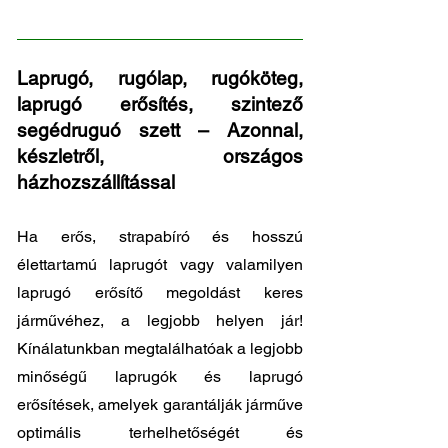
36/54 - 30/48
Laprugó, rugólap, rugóköteg,
laprugó erősítés, szintező
segédruguó szett – Azonnal,
készletről, országos
házhozszállítással
Ha erős, strapabíró és hosszú
élettartamú laprugót vagy valamilyen
laprugó erősítő megoldást keres
járművéhez, a legjobb helyen jár!
Kínálatunkban megtalálhatóak a legjobb
minőségű laprugók és laprugó
erősítések, amelyek garantálják járműve
optimális terhelhetőségét és