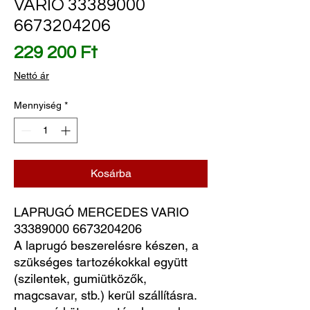
VARIO 33389000
6673204206
Ár
229 200 Ft
Nettó ár
Mennyiség
*
Kosárba
LAPRUGÓ MERCEDES VARIO 
33389000 6673204206
A laprugó beszerelésre készen, a
szükséges tartozékokkal együtt
(szilentek, gumiütközők,
magcsavar, stb.) kerül szállításra.