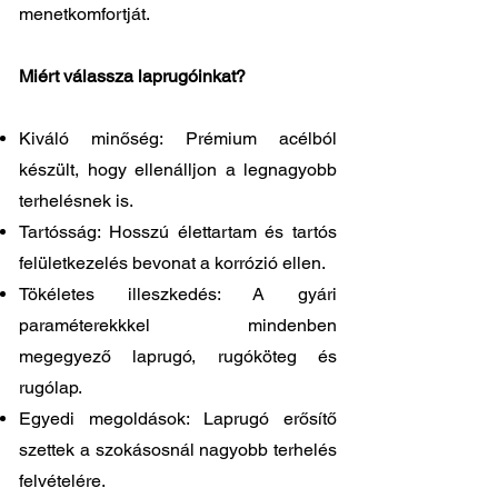
menetkomfortját.
Miért válassza laprugóinkat?
Kiváló minőség: Prémium acélból
készült, hogy ellenálljon a legnagyobb
terhelésnek is.
Tartósság: Hosszú élettartam és tartós
felületkezelés bevonat a korrózió ellen.
Tökéletes illeszkedés: A gyári
paraméterekkkel mindenben
megegyező laprugó, rugóköteg és
rugólap.
Egyedi megoldások: Laprugó erősítő
szettek a szokásosnál nagyobb terhelés
felvételére.