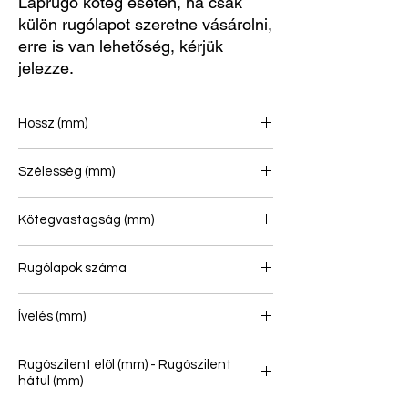
Laprugó köteg esetén, ha csak
külön rugólapot szeretne vásárolni,
erre is van lehetőség, kérjük
jelezze.
Hossz (mm)
790/790
Szélesség (mm)
70
Kötegvastagság (mm)
103
Rugólapok száma
2+2
Ívelés (mm)
144
Rugószilent elöl (mm) - Rugószilent
hátul (mm)