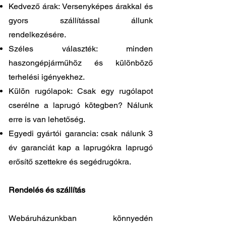
Kedvező árak: Versenyképes árakkal és
gyors szállítással állunk
rendelkezésére.
Széles választék: minden
haszongépjárműhöz és különböző
terhelési igényekhez.
Külön rugólapok: Csak egy rugólapot
cserélne a laprugó kötegben? Nálunk
erre is van lehetőség.
Egyedi gyártói garancia: csak nálunk 3
év garanciát kap a laprugókra laprugó
erősítő szettekre és segédrugókra.
Rendelés és szállítás
Webáruházunkban könnyedén