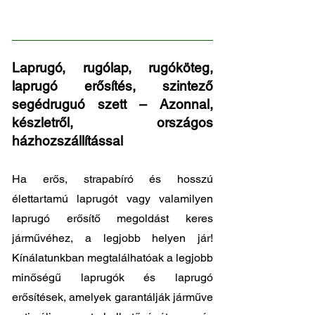
16/50 - 16/40
Laprugó, rugólap, rugóköteg,
laprugó erősítés, szintező
segédruguó szett – Azonnal,
készletről, országos
házhozszállítással
Ha erős, strapabíró és hosszú
élettartamú laprugót vagy valamilyen
laprugó erősítő megoldást keres
járművéhez, a legjobb helyen jár!
Kínálatunkban megtalálhatóak a legjobb
minőségű laprugók és laprugó
erősítések, amelyek garantálják járműve