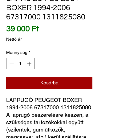
BOXER 1994-2006
67317000 1311825080
Ár
39 000 Ft
Nettó ár
Mennyiség
*
Kosárba
LAPRUGÓ PEUGEOT BOXER 
1994-2006 67317000 1311825080
A laprugó beszerelésre készen, a
szükséges tartozékokkal együtt
(szilentek, gumiütközők,
magcsavar, stb.) kerül szállításra.