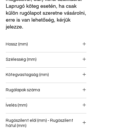
Laprugó köteg esetén, ha csak
külön rugólapot szeretne vásárolni,
erre is van lehetőség, kérjük
jelezze.
Hossz (mm)
715/715
Szélesség (mm)
80
Kötegvastagság (mm)
17
Rugólapok száma
1
Ívelés (mm)
103
Rugószilent elöl (mm) - Rugószilent
hátul (mm)