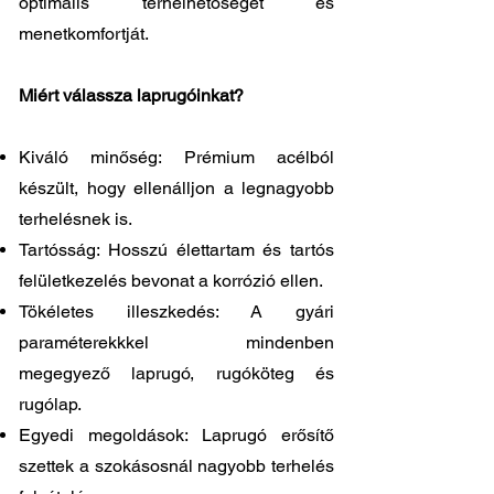
optimális terhelhetőségét és
menetkomfortját.
Miért válassza laprugóinkat?
Kiváló minőség: Prémium acélból
készült, hogy ellenálljon a legnagyobb
terhelésnek is.
Tartósság: Hosszú élettartam és tartós
felületkezelés bevonat a korrózió ellen.
Tökéletes illeszkedés: A gyári
paraméterekkkel mindenben
megegyező laprugó, rugóköteg és
rugólap.
Egyedi megoldások: Laprugó erősítő
szettek a szokásosnál nagyobb terhelés