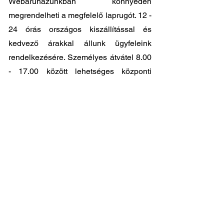
Webáruházunkban könnyedén
megrendelheti a megfelelő laprugót. 12 -
24 órás országos kiszállítással és
kedvező árakkal állunk ügyfeleink
rendelkezésére. Személyes átvátel
8.00
- 17.00
között lehetséges központi
raktárunkban: 2045-Törökbálint, Tópark
utca 9.
🔧 Válassza a legjobb minőséget
megfizethető áron!
📞 Kérdése van? Vegye fel velünk a
kapcsolatot és segítünk a legjobb
választásban!