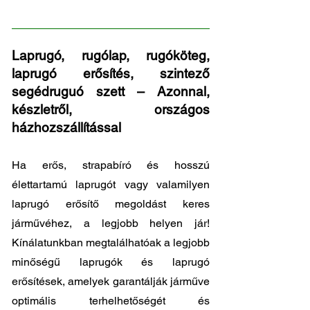
25
Laprugó, rugólap, rugóköteg,
laprugó erősítés, szintező
segédruguó szett – Azonnal,
készletről, országos
házhozszállítással
Ha erős, strapabíró és hosszú
élettartamú laprugót vagy valamilyen
laprugó erősítő megoldást keres
járművéhez, a legjobb helyen jár!
Kínálatunkban megtalálhatóak a legjobb
minőségű laprugók és laprugó
erősítések, amelyek garantálják járműve
optimális terhelhetőségét és