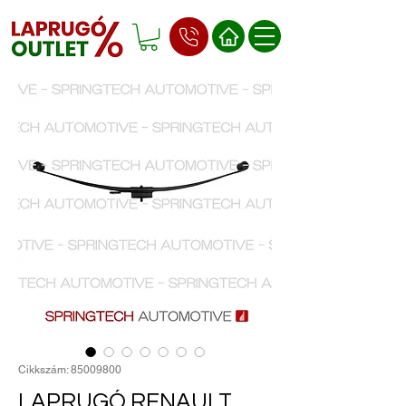
Cikkszám: 85009800
LAPRUGÓ RENAULT