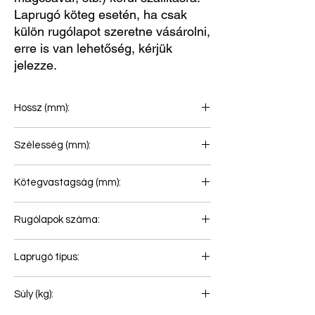
Laprugó köteg esetén, ha csak
külön rugólapot szeretne vásárolni,
erre is van lehetőség, kérjük
jelezze.
Hossz (mm):
870+870
Szélesség (mm):
70
Kötegvastagság (mm):
75
Rugólapok száma:
1+1
Laprugó típus:
Első rugó
Súly (kg):