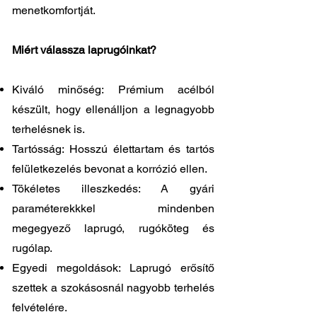
menetkomfortját.
Miért válassza laprugóinkat?
Kiváló minőség: Prémium acélból
készült, hogy ellenálljon a legnagyobb
terhelésnek is.
Tartósság: Hosszú élettartam és tartós
felületkezelés bevonat a korrózió ellen.
Tökéletes illeszkedés: A gyári
paraméterekkkel mindenben
megegyező laprugó, rugóköteg és
rugólap.
Egyedi megoldások: Laprugó erősítő
szettek a szokásosnál nagyobb terhelés
felvételére.