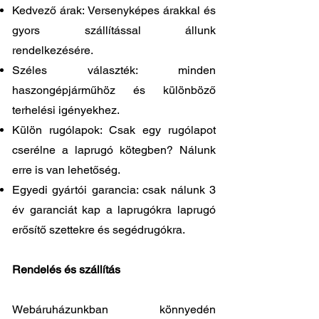
Kedvező árak: Versenyképes árakkal és
gyors szállítással állunk
rendelkezésére.
Széles választék: minden
haszongépjárműhöz és különböző
terhelési igényekhez.
Külön rugólapok: Csak egy rugólapot
cserélne a laprugó kötegben? Nálunk
erre is van lehetőség.
Egyedi gyártói garancia: csak nálunk 3
év garanciát kap a laprugókra laprugó
erősítő szettekre és segédrugókra.
Rendelés és szállítás
Webáruházunkban könnyedén