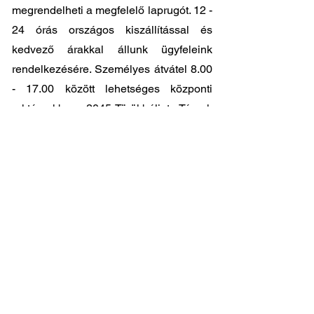
megrendelheti a megfelelő laprugót. 12 -
24 órás országos kiszállítással és
kedvező árakkal állunk ügyfeleink
rendelkezésére. Személyes átvátel
8.00
- 17.00
között lehetséges központi
raktárunkban: 2045-Törökbálint, Tópark
utca 9.
🔧 Válassza a legjobb minőséget
megfizethető áron!
📞 Kérdése van? Vegye fel velünk a
kapcsolatot és segítünk a legjobb
választásban!
06 1 353 9620