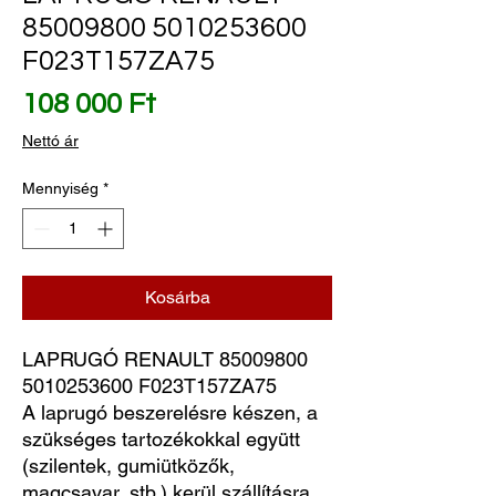
85009800 5010253600
F023T157ZA75
Ár
108 000 Ft
Nettó ár
Mennyiség
*
Kosárba
LAPRUGÓ RENAULT 85009800 
5010253600 F023T157ZA75
A laprugó beszerelésre készen, a
szükséges tartozékokkal együtt
(szilentek, gumiütközők,
magcsavar, stb.) kerül szállításra.