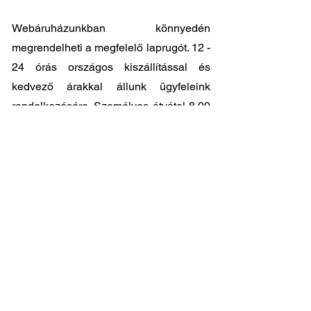
Webáruházunkban könnyedén
megrendelheti a megfelelő laprugót. 12 -
24 órás országos kiszállítással és
kedvező árakkal állunk ügyfeleink
rendelkezésére. Személyes átvátel
8.00
- 17.00
között lehetséges központi
raktárunkban: 2045-Törökbálint, Tópark
utca 9.
🔧 Válassza a legjobb minőséget
megfizethető áron!
📞 Kérdése van? Vegye fel velünk a
kapcsolatot és segítünk a legjobb
választásban!