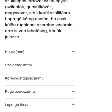
szükséges tartozékokkal együtt
(szilentek, gumiütközők,
magcsavar, stb.) kerül szállításra.
Laprugó köteg esetén, ha csak
külön rugólapot szeretne vásárolni,
erre is van lehetőség, kérjük
jelezze.
Hossz (mm):
900+935
Szélesség (mm):
90
Kötegvastagság (mm):
74
Rugólapok száma:
2
Laprugó típus: