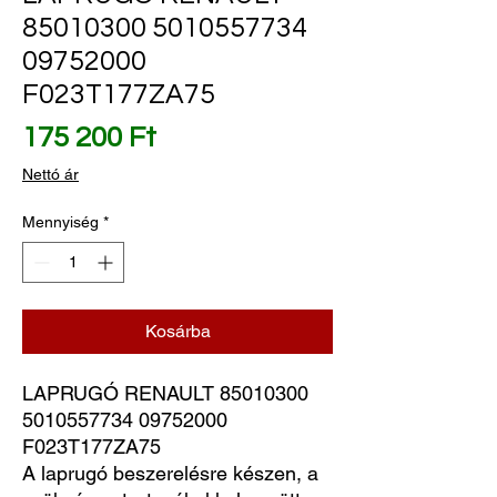
85010300 5010557734
09752000
F023T177ZA75
Ár
175 200 Ft
Nettó ár
Mennyiség
*
Kosárba
LAPRUGÓ RENAULT 85010300 
5010557734 09752000 
F023T177ZA75
A laprugó beszerelésre készen, a