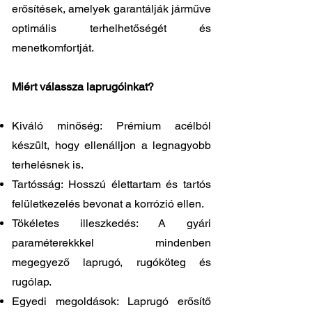
erősítések, amelyek garantálják járműve
optimális terhelhetőségét és
menetkomfortját.
Miért válassza laprugóinkat?
Kiváló minőség: Prémium acélból
készült, hogy ellenálljon a legnagyobb
terhelésnek is.
Tartósság: Hosszú élettartam és tartós
felületkezelés bevonat a korrózió ellen.
Tökéletes illeszkedés: A gyári
paraméterekkkel mindenben
megegyező laprugó, rugóköteg és
rugólap.
Egyedi megoldások: Laprugó erősítő