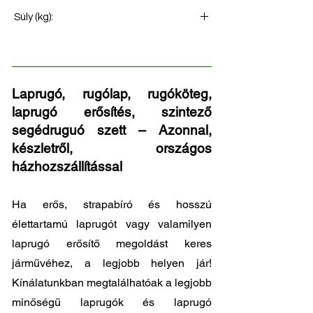
Első rugó
Súly (kg):
69
Laprugó, rugólap, rugóköteg,
laprugó erősítés, szintező
segédruguó szett – Azonnal,
készletről, országos
házhozszállítással
Ha erős, strapabíró és hosszú
élettartamú laprugót vagy valamilyen
laprugó erősítő megoldást keres
járművéhez, a legjobb helyen jár!
Kínálatunkban megtalálhatóak a legjobb
minőségű laprugók és laprugó