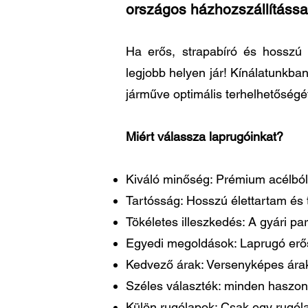
országos házhozszállítássa
Ha erős, strapabíró és hosszú 
legjobb helyen jár! Kínálatunkba
járműve optimális terhelhetőségé
Miért válassza laprugóinkat?
Kiváló minőség: Prémium acélból 
Tartósság: Hosszú élettartam és t
Tökéletes illeszkedés: A gyári 
Egyedi megoldások: Laprugó erősí
Kedvező árak: Versenyképes árakk
Széles választék: minden haszon
Külön rugólapok: Csak egy rugóla