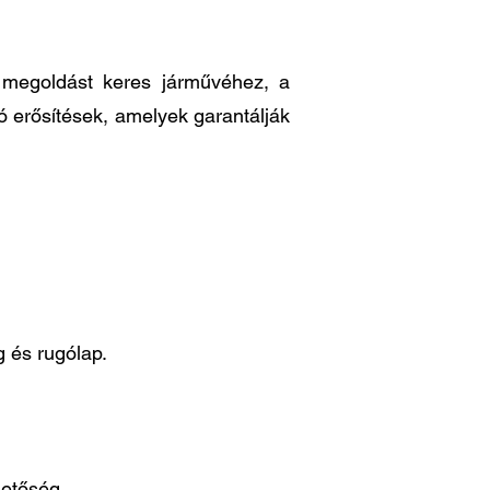
ő megoldást keres járművéhez, a
ó erősítések, amelyek garantálják
 és rugólap.
hetőség.