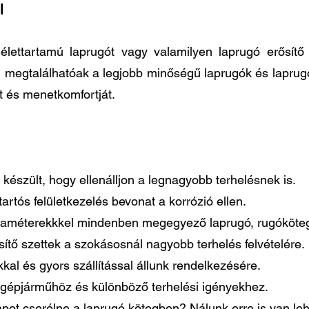
l
élettartamú laprugót vagy valamilyen laprugó erősít
n megtalálhatóak a legjobb minőségű laprugók és laprug
t és menetkomfortját.
készült, hogy ellenálljon a legnagyobb terhelésnek is.
artós felületkezelés bevonat a korrózió ellen.
paraméterekkkel mindenben megegyező laprugó, rugóköteg
tő szettek a szokásosnál nagyobb terhelés felvételére.
al és gyors szállítással állunk rendelkezésére.
gépjárműhöz és különböző terhelési igényekhez.
pot cserélne a laprugó kötegben? Nálunk erre is van le