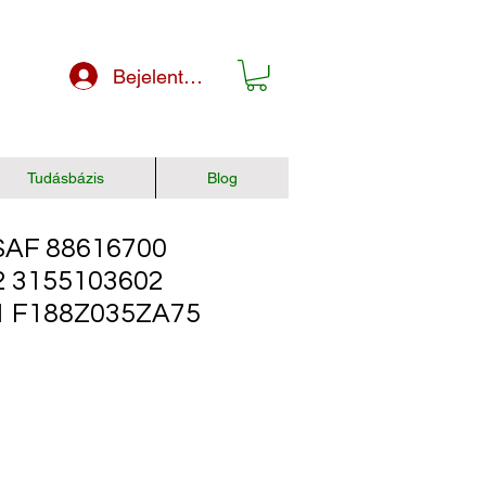
Bejelentkezés
Tudásbázis
Blog
AF 88616700
2 3155103602
1 F188Z035ZA75