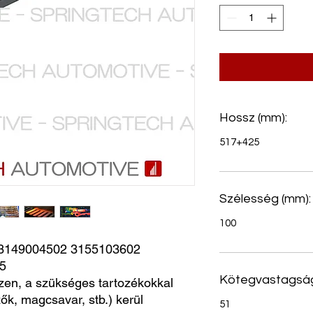
Hossz (mm):
517+425
Szélesség (mm):
100
149004502 3155103602 
5
Kötegvastagság
zen, a szükséges tartozékokkal
ők, magcsavar, stb.) kerül
51