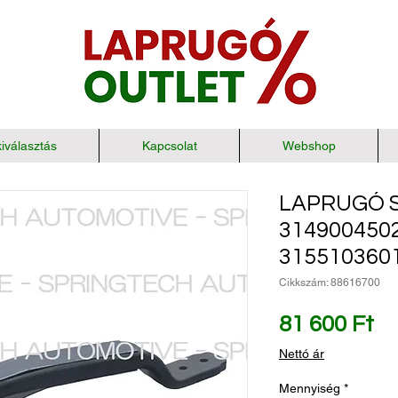
iválasztás
Kapcsolat
Webshop
LAPRUGÓ S
314900450
315510360
Cikkszám: 88616700
Ár
81 600 Ft
Nettó ár
Mennyiség
*