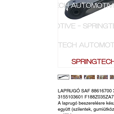
LAPRUGÓ SAF 88616700 3
3155103601 F188Z035ZA7
A laprugó beszerelésre kés
együtt (szilentek, gumiütköz