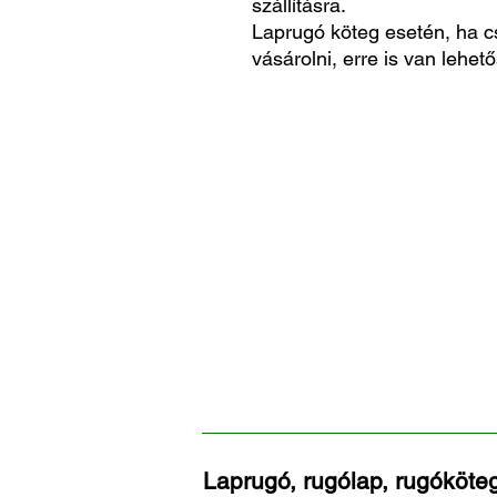
szállításra.
Laprugó köteg esetén, ha c
vásárolni, erre is van lehető
Laprugó, rugólap, rugóköteg