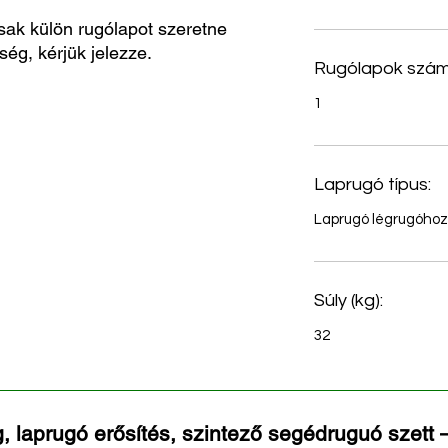
sak külön rugólapot szeretne
ség, kérjük jelezze.
Rugólapok szám
1
Laprugó típus:
Laprugó légrugóhoz
Súly (kg):
32
, laprugó erősítés, szintező segédruguó szett –