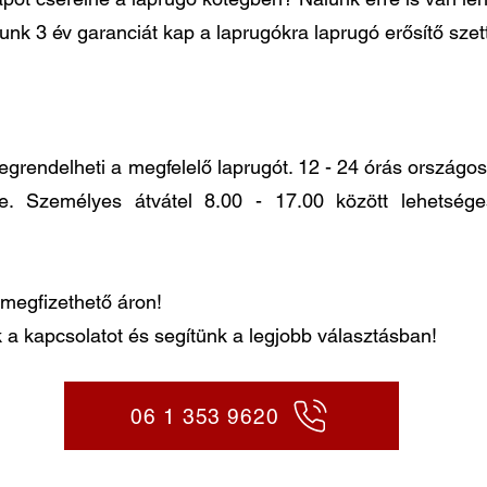
lunk 3 év garanciát kap a laprugókra laprugó erősítő sze
ndelheti a megfelelő laprugót. 12 - 24 órás országos k
re. Személyes átvátel 8.00 - 17.00 között lehetség
megfizethető áron!
 a kapcsolatot és segítünk a legjobb választásban!
06 1 353 9620