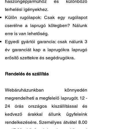
haszongépjárműhöz és különböző
terhelési igényekhez.
Külön rugólapok: Csak egy rugólapot
cserélne a laprugó kötegben? Nálunk
erre is van lehetőség.
Egyedi gyártói garancia: csak nálunk 3
év garanciát kap a laprugókra laprugó
erősítő szettekre és segédrugókra.
Rendelés és szállítás
Webáruházunkban könnyedén
megrendelheti a megfelelő laprugót. 12 -
24 órás országos kiszállítással és
kedvező árakkal állunk ügyfeleink
rendelkezésére. Személyes átvátel
8.00