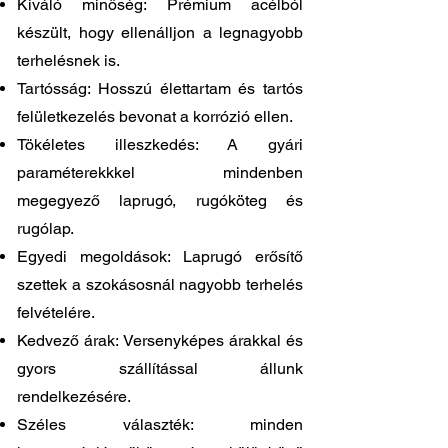
Kiváló minőség: Prémium acélból
készült, hogy ellenálljon a legnagyobb
terhelésnek is.
Tartósság: Hosszú élettartam és tartós
felületkezelés bevonat a korrózió ellen.
Tökéletes illeszkedés: A gyári
paraméterekkkel mindenben
megegyező laprugó, rugóköteg és
rugólap.
Egyedi megoldások: Laprugó erősítő
szettek a szokásosnál nagyobb terhelés
felvételére.
Kedvező árak: Versenyképes árakkal és
gyors szállítással állunk
rendelkezésére.
Széles választék: minden