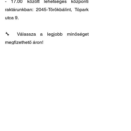
- 17.00
között lehetséges központi
raktárunkban: 2045-Törökbálint, Tópark
utca 9.
🔧 Válassza a legjobb minőséget
megfizethető áron!
📞 Kérdése van? Vegye fel velünk a
kapcsolatot és segítünk a legjobb
választásban!
06 1 353 9620