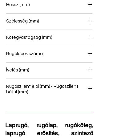
Hossz (mm)
707/410
Szélesség (mm)
100
Kötegvastagság (mm)
67
Rugólapok száma
2
Ívelés (mm)
97
Rugószilent elöl (mm) - Rugószilent
hátul (mm)
30 - 65
Laprugó, rugólap, rugóköteg,
laprugó erősítés, szintező