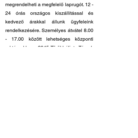
megrendelheti a megfelelő laprugót. 12 -
24 órás országos kiszállítással és
kedvező árakkal állunk ügyfeleink
rendelkezésére. Személyes átvátel
8.00
- 17.00
között lehetséges központi
raktárunkban: 2045-Törökbálint, Tópark
utca 9.
🔧 Válassza a legjobb minőséget
megfizethető áron!
📞 Kérdése van? Vegye fel velünk a
kapcsolatot és segítünk a legjobb
választásban!
06 1 353 9620