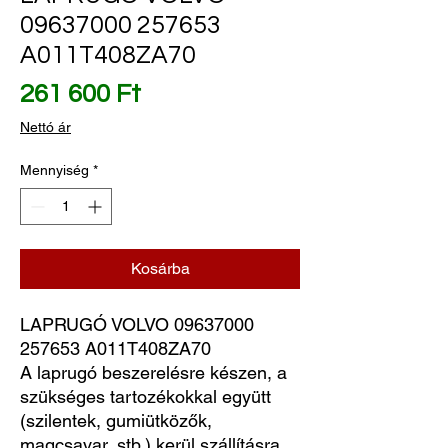
09637000 257653
A011T408ZA70
Ár
261 600 Ft
Nettó ár
Mennyiség
*
Kosárba
LAPRUGÓ VOLVO 09637000 
257653 A011T408ZA70
A laprugó beszerelésre készen, a
szükséges tartozékokkal együtt
(szilentek, gumiütközők,
magcsavar, stb.) kerül szállításra.