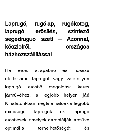
151
Laprugó, rugólap, rugóköteg,
laprugó erősítés, szintező
segédruguó szett – Azonnal,
készletről, országos
házhozszállítással
Ha erős, strapabíró és hosszú
élettartamú laprugót vagy valamilyen
laprugó erősítő megoldást keres
járművéhez, a legjobb helyen jár!
Kínálatunkban megtalálhatóak a legjobb
minőségű laprugók és laprugó
erősítések, amelyek garantálják járműve
optimális terhelhetőségét és