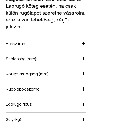
Laprugó köteg esetén, ha csak
külön rugólapot szeretne vásárolni,
erre is van lehetőség, kérjük
jelezze.
Hossz (mm):
830+830
Szélesség (mm):
75
Kötegvastagság (mm):
286
Rugólapok száma:
11
Laprugó típus:
Hátsó rugó
Súly (kg):