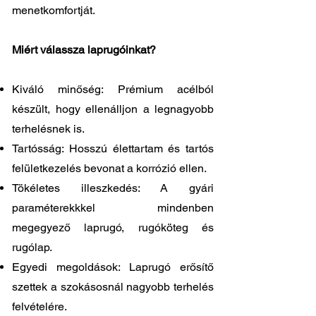
menetkomfortját.
Miért válassza laprugóinkat?
Kiváló minőség: Prémium acélból
készült, hogy ellenálljon a legnagyobb
terhelésnek is.
Tartósság: Hosszú élettartam és tartós
felületkezelés bevonat a korrózió ellen.
Tökéletes illeszkedés: A gyári
paraméterekkkel mindenben
megegyező laprugó, rugóköteg és
rugólap.
Egyedi megoldások: Laprugó erősítő
szettek a szokásosnál nagyobb terhelés
felvételére.