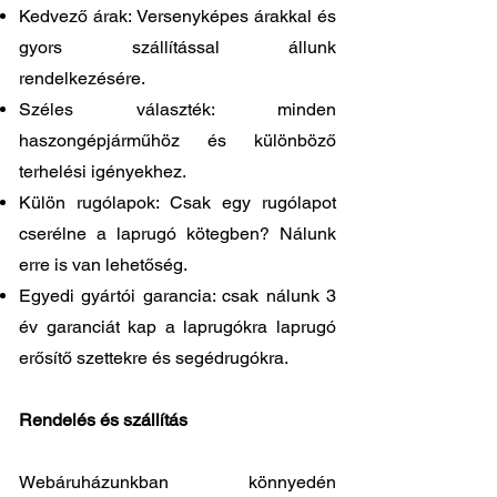
Kedvező árak: Versenyképes árakkal és
gyors szállítással állunk
rendelkezésére.
Széles választék: minden
haszongépjárműhöz és különböző
terhelési igényekhez.
Külön rugólapok: Csak egy rugólapot
cserélne a laprugó kötegben? Nálunk
erre is van lehetőség.
Egyedi gyártói garancia: csak nálunk 3
év garanciát kap a laprugókra laprugó
erősítő szettekre és segédrugókra.
Rendelés és szállítás
Webáruházunkban könnyedén