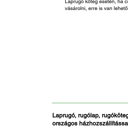
Laprugó köteg esetén, ha c
vásárolni, erre is van lehető
Laprugó, rugólap, rugóköteg
országos házhozszállítássa