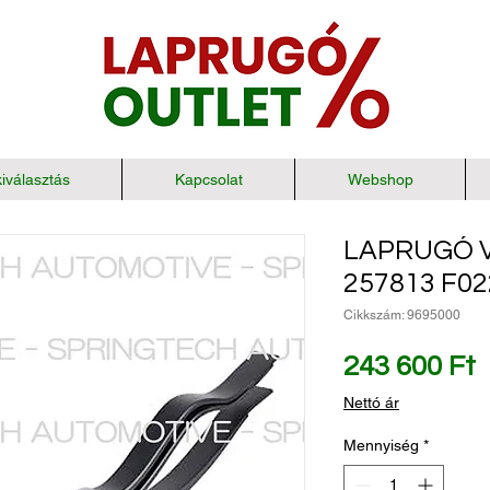
iválasztás
Kapcsolat
Webshop
LAPRUGÓ V
257813 F0
Cikkszám: 9695000
Á
243 600 Ft
Nettó ár
Mennyiség
*