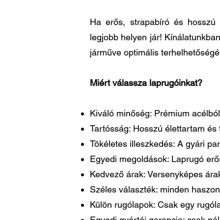
Ha erős, strapabíró és hosszú 
legjobb helyen jár! Kínálatunkba
járműve optimális terhelhetőségé
Miért válassza laprugóinkat?
Kiváló minőség: Prémium acélból 
Tartósság: Hosszú élettartam és t
Tökéletes illeszkedés: A gyári 
Egyedi megoldások: Laprugó erősí
Kedvező árak: Versenyképes árakk
Széles választék: minden haszon
Külön rugólapok: Csak egy rugóla
Egyedi gyártói garancia: csak ná