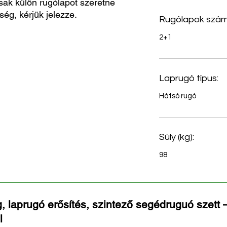
sak külön rugólapot szeretne
ség, kérjük jelezze.
Rugólapok szám
2+1
Laprugó típus:
Hátsó rugó
Súly (kg):
98
, laprugó erősítés, szintező segédruguó szett –
l