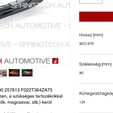
Hossz (mm):
907+975
Szélesség (mm):
90
0 257813 F022T364ZA75
Kötegvastagság
zen, a szükséges tartozékokkal
ők, magcsavar, stb.) kerül
124