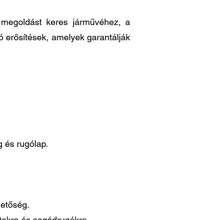
ő megoldást keres járművéhez, a
ó erősítések, amelyek garantálják
 és rugólap.
hetőség.
ttekre és segédrugókra.