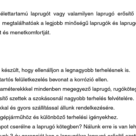
élettartamú laprugót vagy valamilyen laprugó erősít
n megtalálhatóak a legjobb minőségű laprugók és laprug
t és menetkomfortját.
készült, hogy ellenálljon a legnagyobb terhelésnek is.
artós felületkezelés bevonat a korrózió ellen.
paraméterekkkel mindenben megegyező laprugó, rugóköteg
tő szettek a szokásosnál nagyobb terhelés felvételére.
al és gyors szállítással állunk rendelkezésére.
gépjárműhöz és különböző terhelési igényekhez.
pot cserélne a laprugó kötegben? Nálunk erre is van le
lunk 3 év garanciát kap a laprugókra laprugó erősítő sze