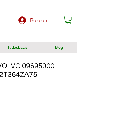
Bejelentkezés
Tudásbázis
Blog
OLVO 09695000
22T364ZA75
r