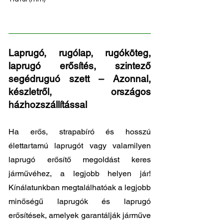
20/50 - 20/50
Laprugó, rugólap, rugóköteg,
laprugó erősítés, szintező
segédruguó szett – Azonnal,
készletről, országos
házhozszállítással
Ha erős, strapabíró és hosszú
élettartamú laprugót vagy valamilyen
laprugó erősítő megoldást keres
járművéhez, a legjobb helyen jár!
Kínálatunkban megtalálhatóak a legjobb
minőségű laprugók és laprugó
erősítések, amelyek garantálják járműve