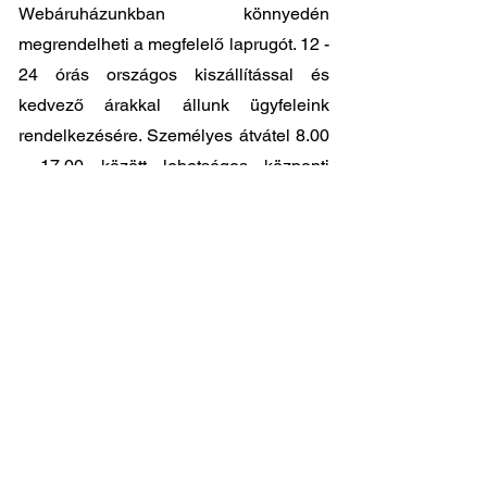
Webáruházunkban könnyedén
megrendelheti a megfelelő laprugót. 12 -
24 órás országos kiszállítással és
kedvező árakkal állunk ügyfeleink
rendelkezésére. Személyes átvátel
8.00
- 17.00
között lehetséges központi
raktárunkban: 2045-Törökbálint, Tópark
utca 9.
🔧 Válassza a legjobb minőséget
megfizethető áron!
📞 Kérdése van? Vegye fel velünk a
kapcsolatot és segítünk a legjobb
választásban!