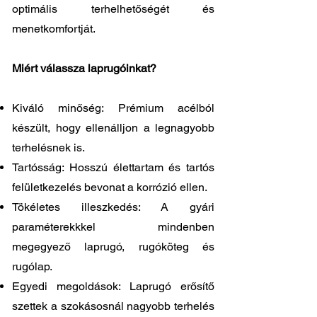
optimális terhelhetőségét és
menetkomfortját.
Miért válassza laprugóinkat?
Kiváló minőség: Prémium acélból
készült, hogy ellenálljon a legnagyobb
terhelésnek is.
Tartósság: Hosszú élettartam és tartós
felületkezelés bevonat a korrózió ellen.
Tökéletes illeszkedés: A gyári
paraméterekkkel mindenben
megegyező laprugó, rugóköteg és
rugólap.
Egyedi megoldások: Laprugó erősítő
szettek a szokásosnál nagyobb terhelés