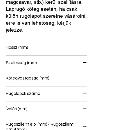
magcsavar, stb.) kerül szállításra.
Laprugó köteg esetén, ha csak
külön rugólapot szeretne vásárolni,
erre is van lehetőség, kérjük
jelezze.
Hossz (mm)
990/900
Szélesség (mm)
100
Kötegvastagság (mm)
99
Rugólapok száma
3
Ívelés (mm)
118
Rugószilent elöl (mm) - Rugószilent
hátul (mm)