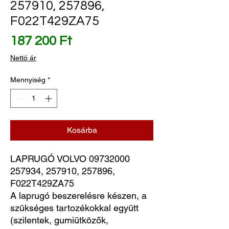
257910, 257896,
F022T429ZA75
Ár
187 200 Ft
Nettó ár
Mennyiség
*
Kosárba
LAPRUGÓ VOLVO 09732000 
257934, 257910, 257896, 
F022T429ZA75
A laprugó beszerelésre készen, a
szükséges tartozékokkal együtt
(szilentek, gumiütközők,