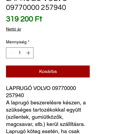
09770000 257940
Ár
319 200 Ft
Nettó ár
Mennyiség
*
Kosárba
LAPRUGÓ VOLVO 09770000 
257940
A laprugó beszerelésre készen, a
szükséges tartozékokkal együtt
(szilentek, gumiütközők,
magcsavar, stb.) kerül szállításra.
Laprugó köteg esetén, ha csak