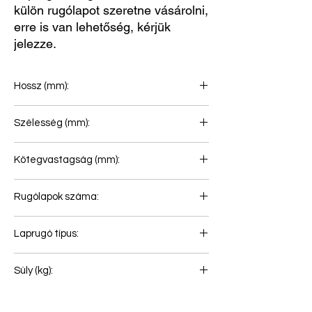
külön rugólapot szeretne vásárolni,
erre is van lehetőség, kérjük
jelezze.
Hossz (mm):
860+860
Szélesség (mm):
90
Kötegvastagság (mm):
60
Rugólapok száma:
2
Laprugó típus:
Pótkocsi laprugó
Súly (kg):
0