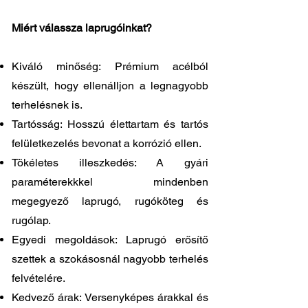
Miért válassza laprugóinkat?
Kiváló minőség: Prémium acélból
készült, hogy ellenálljon a legnagyobb
terhelésnek is.
Tartósság: Hosszú élettartam és tartós
felületkezelés bevonat a korrózió ellen.
Tökéletes illeszkedés: A gyári
paraméterekkkel mindenben
megegyező laprugó, rugóköteg és
rugólap.
Egyedi megoldások: Laprugó erősítő
szettek a szokásosnál nagyobb terhelés
felvételére.
Kedvező árak: Versenyképes árakkal és