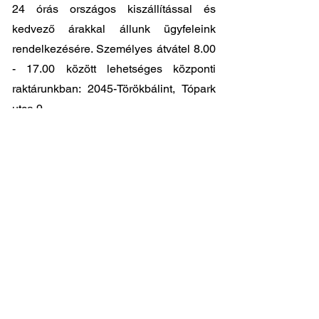
24 órás országos kiszállítással és
kedvező árakkal állunk ügyfeleink
rendelkezésére. Személyes átvátel
8.00
- 17.00
között lehetséges központi
raktárunkban: 2045-Törökbálint, Tópark
utca 9.
🔧 Válassza a legjobb minőséget
megfizethető áron!
📞 Kérdése van? Vegye fel velünk a
kapcsolatot és segítünk a legjobb
választásban!
06 1 353 9620