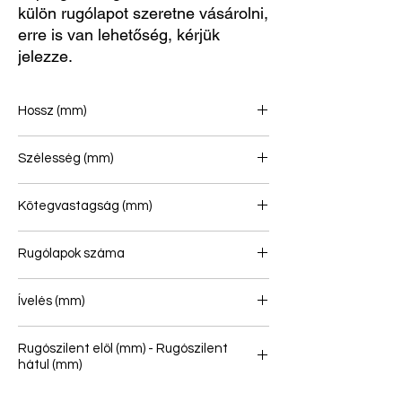
külön rugólapot szeretne vásárolni,
erre is van lehetőség, kérjük
jelezze.
Hossz (mm)
Szélesség (mm)
Kötegvastagság (mm)
Rugólapok száma
1+1
Ívelés (mm)
Rugószilent elöl (mm) - Rugószilent
hátul (mm)