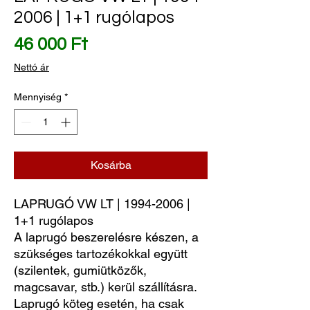
2006 | 1+1 rugólapos
Ár
46 000 Ft
Nettó ár
Mennyiség
*
Kosárba
LAPRUGÓ VW LT | 1994-2006 | 
1+1 rugólapos
A laprugó beszerelésre készen, a
szükséges tartozékokkal együtt
(szilentek, gumiütközők,
magcsavar, stb.) kerül szállításra.
Laprugó köteg esetén, ha csak