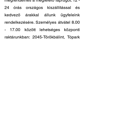
megrendelheti a megfelelő laprugót. 12 -
24 órás országos kiszállítással és
kedvező árakkal állunk ügyfeleink
rendelkezésére. Személyes átvátel
8.00
- 17.00
között lehetséges központi
raktárunkban: 2045-Törökbálint, Tópark
utca 9.
🔧 Válassza a legjobb minőséget
megfizethető áron!
📞 Kérdése van? Vegye fel velünk a
kapcsolatot és segítünk a legjobb
választásban!
06 1 353 9620