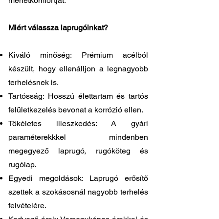
menetkomfortját.
Miért válassza laprugóinkat?
Kiváló minőség: Prémium acélból
készült, hogy ellenálljon a legnagyobb
terhelésnek is.
Tartósság: Hosszú élettartam és tartós
felületkezelés bevonat a korrózió ellen.
Tökéletes illeszkedés: A gyári
paraméterekkkel mindenben
megegyező laprugó, rugóköteg és
rugólap.
Egyedi megoldások: Laprugó erősítő
szettek a szokásosnál nagyobb terhelés
felvételére.