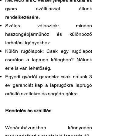
Kedvező árak: Versenyképes árakkal és
gyors szállítással állunk
rendelkezésére.
Széles választék: minden
haszongépjárműhöz és különböző
terhelési igényekhez.
Külön rugólapok: Csak egy rugólapot
cserélne a laprugó kötegben? Nálunk
erre is van lehetőség.
Egyedi gyártói garancia: csak nálunk 3
év garanciát kap a laprugókra laprugó
erősítő szettekre és segédrugókra.
Rendelés és szállítás
Webáruházunkban könnyedén