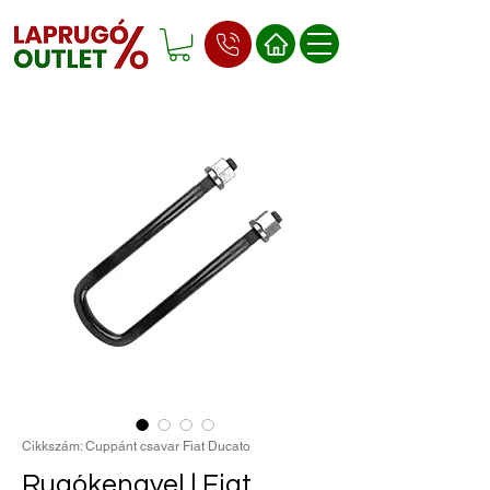
Cikkszám: Cuppánt csavar Fiat Ducato
Rugókengyel | Fiat