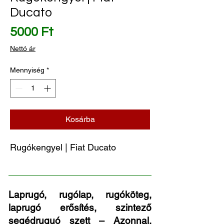
Ducato
Ár
5000 Ft
Nettó ár
Mennyiség
*
Kosárba
Rugókengyel | Fiat Ducato
Laprugó, rugólap, rugóköteg,
laprugó erősítés, szintező
segédruguó szett – Azonnal,