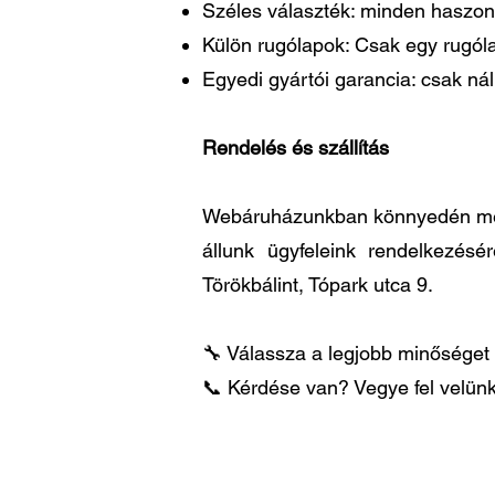
Széles választék: minden haszon
Külön rugólapok: Csak egy rugóla
Egyedi gyártói garancia: csak ná
Rendelés és szállítás
Webáruházunkban könnyedén megre
állunk ügyfeleink rendelkezésé
Törökbálint, Tópark utca 9.
🔧 Válassza a legjobb minőséget 
📞 Kérdése van? Vegye fel velünk