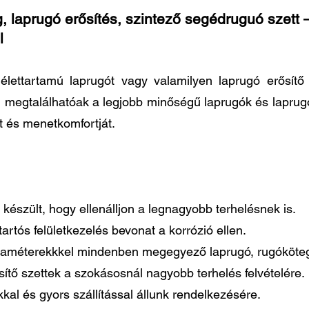
, laprugó erősítés, szintező segédruguó szett –
l
élettartamú laprugót vagy valamilyen laprugó erősít
n megtalálhatóak a legjobb minőségű laprugók és laprug
t és menetkomfortját.
készült, hogy ellenálljon a legnagyobb terhelésnek is.
artós felületkezelés bevonat a korrózió ellen.
paraméterekkkel mindenben megegyező laprugó, rugóköteg
tő szettek a szokásosnál nagyobb terhelés felvételére.
al és gyors szállítással állunk rendelkezésére.