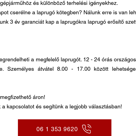
gépjárműhöz és különböző terhelési igényekhez.
pot cserélne a laprugó kötegben? Nálunk erre is van le
lunk 3 év garanciát kap a laprugókra laprugó erősítő sze
ndelheti a megfelelő laprugót. 12 - 24 órás országos k
re. Személyes átvátel 8.00 - 17.00 között lehetség
megfizethető áron!
 a kapcsolatot és segítünk a legjobb választásban!
06 1 353 9620