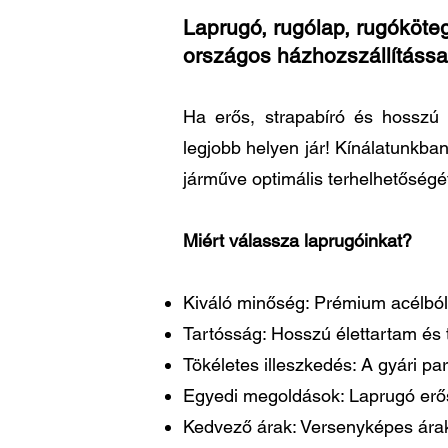
Laprugó, rugólap, rugóköteg
országos házhozszállítássa
Ha erős, strapabíró és hosszú 
legjobb helyen jár! Kínálatunkba
járműve optimális terhelhetőségé
Miért válassza laprugóinkat?
Kiváló minőség: Prémium acélból 
Tartósság: Hosszú élettartam és t
Tökéletes illeszkedés: A gyári 
Egyedi megoldások: Laprugó erősí
Kedvező árak: Versenyképes árakk