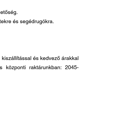
hetőség.
ttekre és segédrugókra.
iszállítással és kedvező árakkal
es központi raktárunkban: 2045-