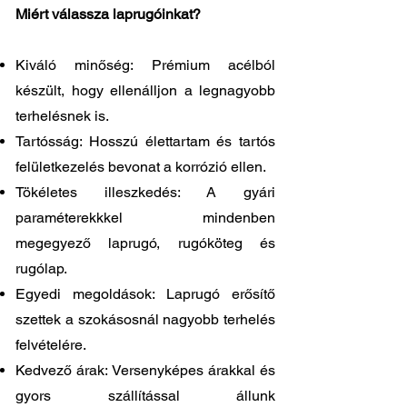
Miért válassza laprugóinkat?
Kiváló minőség: Prémium acélból
készült, hogy ellenálljon a legnagyobb
terhelésnek is.
Tartósság: Hosszú élettartam és tartós
felületkezelés bevonat a korrózió ellen.
Tökéletes illeszkedés: A gyári
paraméterekkkel mindenben
megegyező laprugó, rugóköteg és
rugólap.
Egyedi megoldások: Laprugó erősítő
szettek a szokásosnál nagyobb terhelés
felvételére.
Kedvező árak: Versenyképes árakkal és
gyors szállítással állunk