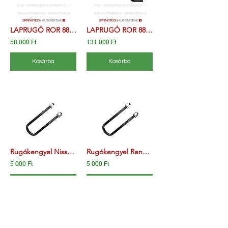
LAPRUGÓ ROR 88759800 21204279 21221244 F260Z059ZA70
LAPRUGÓ ROR 88770600 21221335 21221324 F001A137DE75
58 000 Ft
131 000 Ft
Kosárba
Kosárba
Rugókengyel Nissan Navara
Rugókengyel Renault Master
5 000 Ft
5 000 Ft
Kosárba
Kosárba