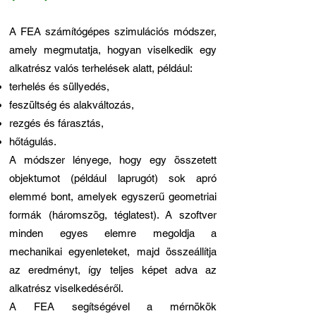
A FEA számítógépes szimulációs módszer,
amely megmutatja, hogyan viselkedik egy
alkatrész valós terhelések alatt, például:
terhelés és süllyedés,
feszültség és alakváltozás,
rezgés és fárasztás,
hőtágulás.
A módszer lényege, hogy egy összetett
objektumot (például laprugót) sok apró
elemmé bont, amelyek egyszerű geometriai
formák (háromszög, téglatest). A szoftver
minden egyes elemre megoldja a
mechanikai egyenleteket, majd összeállítja
az eredményt, így teljes képet adva az
alkatrész viselkedéséről.
A FEA segítségével a mérnökök