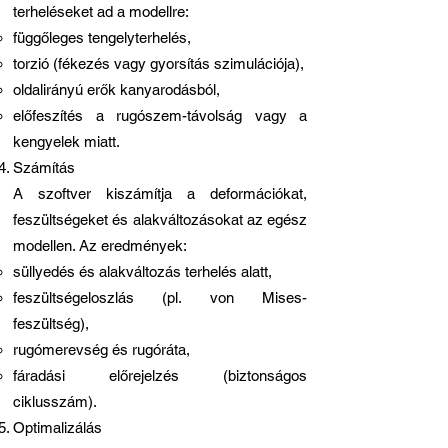
terheléseket ad a modellre:
függőleges tengelyterhelés,
torzió (fékezés vagy gyorsítás szimulációja),
oldalirányú erők kanyarodásból,
előfeszítés a rugószem-távolság vagy a
kengyelek miatt.
Számítás
A szoftver kiszámítja a deformációkat,
feszültségeket és alakváltozásokat az egész
modellen. Az eredmények:
süllyedés és alakváltozás terhelés alatt,
feszültségeloszlás (pl. von Mises-
feszültség),
rugómerevség és rugóráta,
fáradási előrejelzés (biztonságos
ciklusszám).
Optimalizálás