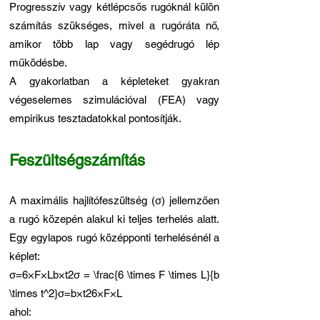
Progresszív vagy kétlépcsős rugóknál külön
számítás szükséges, mivel a rugóráta nő,
amikor több lap vagy segédrugó lép
működésbe.
A gyakorlatban a képleteket gyakran
végeselemes szimulációval (FEA) vagy
empirikus tesztadatokkal pontosítják.
Feszültségszámítás
A maximális hajlítófeszültség (σ) jellemzően
a rugó közepén alakul ki teljes terhelés alatt.
Egy egylapos rugó középponti terhelésénél a
képlet:
σ=6×F×Lb×t2σ = \frac{6 \times F \times L}{b
\times t^2}σ=b×t26×F×L​
ahol: