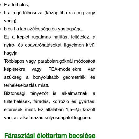
F a terhelés,
L a rugó félhossza (középtől a szemig vagy
végig),
b és t a lap szélessége és vastagsága.
Ez a képlet rugalmas hajlítást feltételez, a
nyíró- és csavaróhatásokat figyelmen kívül
hagyja.
Többlapos vagy parabolarugóknál módosított
képletekre vagy FEA-modellekre van
szükség a bonyolultabb geometriák és
terheléseloszlás miatt.
Biztonsági tényezőt is alkalmaznak a
túlterhelések, fáradás, korrózió és gyártási
eltérések miatt. Ez általában 1,5–2,5 között
van, az alkalmazás súlyosságától függően.
Fárasztási élettartam becslése