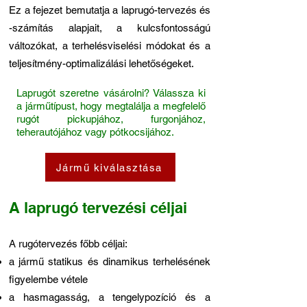
Ez a fejezet bemutatja a laprugó-tervezés és
-számítás alapjait, a kulcsfontosságú
változókat, a terhelésviselési módokat és a
teljesítmény-optimalizálási lehetőségeket.
Laprugót szeretne vásárolni? Válassza ki
a járműtípust, hogy megtalálja a megfelelő
rugót pickupjához, furgonjához,
teherautójához vagy pótkocsijához.
Jármű kiválasztása
A laprugó tervezési céljai
A rugótervezés főbb céljai:
a jármű statikus és dinamikus terhelésének
figyelembe vétele
a hasmagasság, a tengelypozíció és a