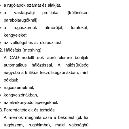
a rugólapok számát és alakját,
a vastagsági profilokat (különösen
parabolarugóknál),
a rugószemek átmérőjét, furatokat,
kengyeleket,
az íveltséget és az előfeszítést.
Hálósítás (meshing)
A CAD-modellt sok apró elemre bontják
automatikus hálózással. A hálósűrűség
nagyobb a kritikus feszültségzónákban, mint
például:
rugószemeknél,
kengyelzónákban,
az elvékonyodó lapvégeknél.
Peremfeltételek és terhelés
A mérnök meghatározza a bekötést (pl. fix
rugószem, rugóhimba), majd valósághű