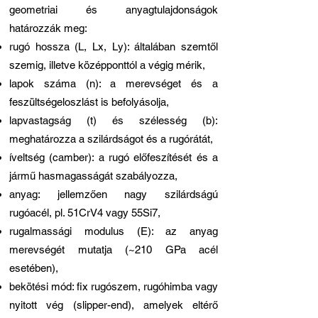
geometriai és anyagtulajdonságok
határozzák meg:
rugó hossza (L, Lx, Ly): általában szemtől
szemig, illetve középponttól a végig mérik,
lapok száma (n): a merevséget és a
feszültségeloszlást is befolyásolja,
lapvastagság (t) és szélesség (b):
meghatározza a szilárdságot és a rugórátát,
íveltség (camber): a rugó előfeszítését és a
jármű hasmagasságát szabályozza,
anyag: jellemzően nagy szilárdságú
rugóacél, pl. 51CrV4 vagy 55Si7,
rugalmassági modulus (E): az anyag
merevségét mutatja (~210 GPa acél
esetében),
bekötési mód: fix rugószem, rugóhimba vagy
nyitott vég (slipper-end), amelyek eltérő