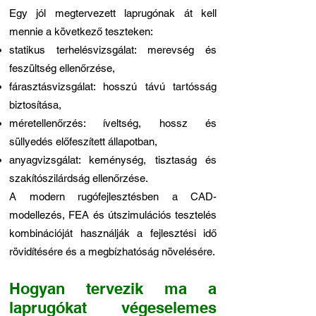
Egy jól megtervezett laprugónak át kell
mennie a következő teszteken:
statikus terhelésvizsgálat: merevség és
feszültség ellenőrzése,
fárasztásvizsgálat: hosszú távú tartósság
biztosítása,
méretellenőrzés: íveltség, hossz és
süllyedés előfeszített állapotban,
anyagvizsgálat: keménység, tisztaság és
szakítószilárdság ellenőrzése.
A modern rugófejlesztésben a CAD-
modellezés, FEA és útszimulációs tesztelés
kombinációját használják a fejlesztési idő
rövidítésére és a megbízhatóság növelésére.
Hogyan tervezik ma a
laprugókat végeselemes