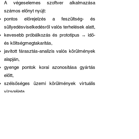
A végeselemes szoftver alkalmazása
számos előnyt nyújt:
pontos előrejelzés a feszültség- és
süllyedésviselkedésről valós terhelések alatt,
kevesebb próbálkozás és prototípus → idő-
és költségmegtakarítás,
javított fárasztás-analízis valós körülmények
alapján,
gyenge pontok korai azonosítása gyártás
előtt,
szélsőséges üzemi körülmények virtuális
vizsgálata.
A korszerű FEA-platformok (pl. Ansys,
Abaqus, SolidWorks Simulation) beépített
fáradásmodulokat és kiértékelő eszközöket
kínálnak kifejezetten rugóelemzéshez.