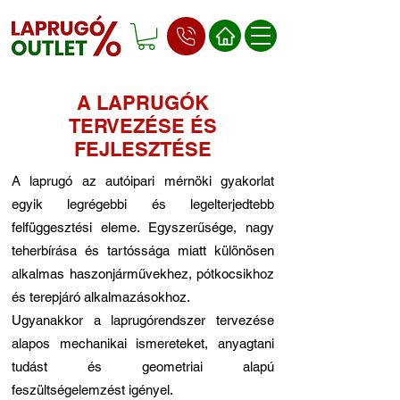
A LAPRUGÓK
TERVEZÉSE ÉS
FEJLESZTÉSE
A laprugó az autóipari mérnöki gyakorlat
egyik legrégebbi és legelterjedtebb
felfüggesztési eleme. Egyszerűsége, nagy
teherbírása és tartóssága miatt különösen
alkalmas haszonjárművekhez, pótkocsikhoz
és terepjáró alkalmazásokhoz.
Ugyanakkor a laprugórendszer tervezése
alapos mechanikai ismereteket, anyagtani
tudást és geometriai alapú
feszültségelemzést igényel.