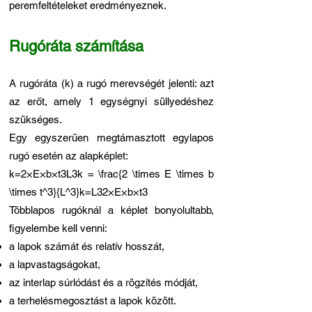
peremfeltételeket eredményeznek.
Rugóráta számítása
A rugóráta (k) a rugó merevségét jelenti: azt
az erőt, amely 1 egységnyi süllyedéshez
szükséges.
Egy egyszerűen megtámasztott egylapos
rugó esetén az alapképlet:
k=2×E×b×t3L3k = \frac{2 \times E \times b
\times t^3}{L^3}k=L32×E×b×t3​
Többlapos rugóknál a képlet bonyolultabb,
figyelembe kell venni:
a lapok számát és relatív hosszát,
a lapvastagságokat,
az interlap súrlódást és a rögzítés módját,
a terhelésmegosztást a lapok között.