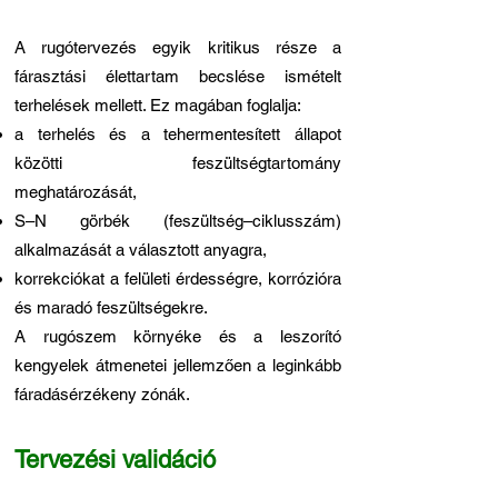
A rugótervezés egyik kritikus része a
fárasztási élettartam becslése ismételt
terhelések mellett. Ez magában foglalja:
a terhelés és a tehermentesített állapot
közötti feszültségtartomány
meghatározását,
S–N görbék (feszültség–ciklusszám)
alkalmazását a választott anyagra,
korrekciókat a felületi érdességre, korrózióra
és maradó feszültségekre.
A rugószem környéke és a leszorító
kengyelek átmenetei jellemzően a leginkább
fáradásérzékeny zónák.
Tervezési validáció