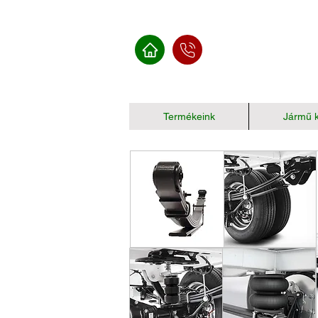
Termékeink
Jármű k