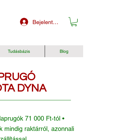
Bejelentkezés
Tudásbázis
Blog
PRUGÓ
TA DYNA
aprugók 71 000 Ft-tól •
 mindig raktárról, azonnali
zállítással.