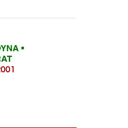
YNA •
RAT
2001