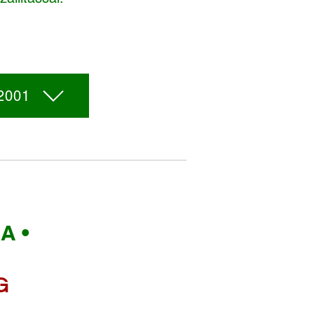
 2001
A •
G