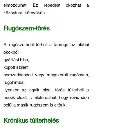
elmozdulhat. Ez repedést okozhat a
középfurat környékén.
Rugószem-törés
A rugószemnél törhet a laprugó az alábbi
okokból:
gyártási hiba,
kopott szilent,
berozsdásodott vagy megszorult rugócsap,
rugóhimba.
Ilyenkor az egyik oldali törés túlterheli a
másik oldalt → előfordulhat, hogy rövid időn
belül a másik rugószem is eltörik.
Krónikus túlterhelés