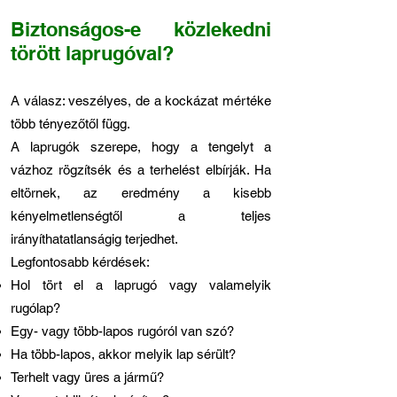
Biztonságos-e közlekedni
törött laprugóval?
A válasz: veszélyes, de a kockázat mértéke
több tényezőtől függ.
A laprugók szerepe, hogy a tengelyt a
vázhoz rögzítsék és a terhelést elbírják. Ha
eltörnek, az eredmény a kisebb
kényelmetlenségtől a teljes
irányíthatatlanságig terjedhet.
Legfontosabb kérdések:
Hol tört el a laprugó vagy valamelyik
rugólap?
Egy- vagy több-lapos rugóról van szó?
Ha több-lapos, akkor melyik lap sérült?
Terhelt vagy üres a jármű?