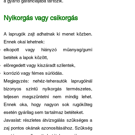
a gyártó garanciájába tartozik.
Nyikorgás vagy csikorgás
A laprugók zajt adhatnak ki menet közben.
Ennek okai lehetnek:
elkopott vagy hiányzó műanyag/gumi
betétek a lapok között,
elöregedett vagy kiszáradt szilentek,
korrózió vagy fémes súrlódás.
Megjegyzés: nehéz-teherautók laprugóinál
bizonyos szintű nyikorgás természetes,
teljesen megszüntetni nem mindig lehet.
Ennek oka, hogy nagyon sok rugóköteg
esetén gyárilag sem tartalmaz betéteket.
Javaslat: részletes átvizsgálás szükséges a
zaj pontos okának azonosításához. Szükség