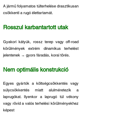
A jármű folyamatos túlterhelése drasztikusan
csökkenti a rugó élettartamát.
Rosszul karbantartott utak
Gyakori kátyúk, rossz terep vagy off-road
körülmények extrém dinamikus terhelést
jelentenek → gyors fáradás, korai törés.
Nem optimális konstrukció
Egyes gyártók a költségcsökkentés vagy
súlycsökkentés miatt alulméretezik a
laprugókat. Ilyenkor a laprugó túl vékony
vagy rövid a valós terhelési körülményekhez
képest