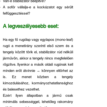
Van-e stabilizátor beépítve?
A sofőr vállalja-e a kockázatot egy sérült
felfüggesztéssel?
A legveszélyesebb eset:
Ha egy fő rugólap vagy egylapos (mono-leaf)
rugó a menetirány szerinti első szem és a
tengely között törik el, stabilizátor rúd nélküli
járművön, akkor a tengely nincs megfelelően
rögzítve. Ilyenkor a másik oldali rugónak kell
minden erőt átvinnie → könnyen eltörhet az
is. Ez menet közben a tengely
kimozdulásához, kormányozhatatlansághoz
és balesethez vezethet.
Ezért ilyen állapotban a jármű csak
minimális sebességgel, lehetőleg rakomány