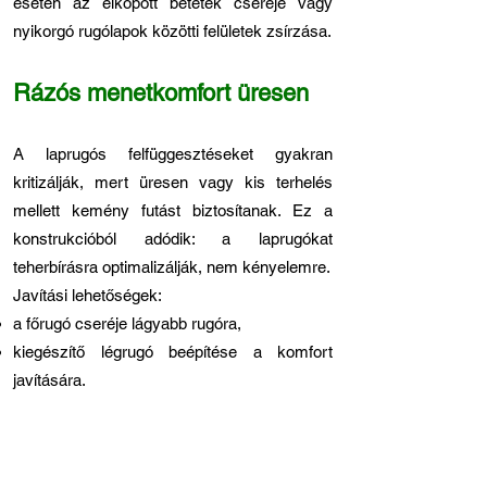
esetén az elkopott betétek cseréje vagy
nyikorgó rugólapok közötti felületek zsírzása.
Rázós menetkomfort üresen
A laprugós felfüggesztéseket gyakran
kritizálják, mert üresen vagy kis terhelés
mellett kemény futást biztosítanak. Ez a
konstrukcióból adódik: a laprugókat
teherbírásra optimalizálják, nem kényelemre.
Javítási lehetőségek:
a főrugó cseréje lágyabb rugóra,
kiegészítő légrugó beépítése a komfort
javítására.
Legfontosabb tudnivalók