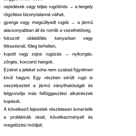
repedések vagy teljes rugótörés → a tengely
rögzítése bizonytalanná válhat,
gyenge vagy megsüllyedt rugók → a jármű
alacsonyabban áll és romlik a vezethetőség,
fokozott oldaldőlés kanyarban vagy
fékezésnél, főleg terhelten,
kopott vagy zajos rugózás → nyikorgás,
zörgés, koccanó hangok.
Ezeket a jeleket soha nem szabad figyelmen
kívül hagyni. Egy részben sérült rugó is
veszélyezteti a jármű irányíthatóságát és
felgyorsítja más felfüggesztési alkatrészek
kopását.
A következő fejezetek részletesen ismertetik
a problémák okait, következményeit és
megelőzési módjait.