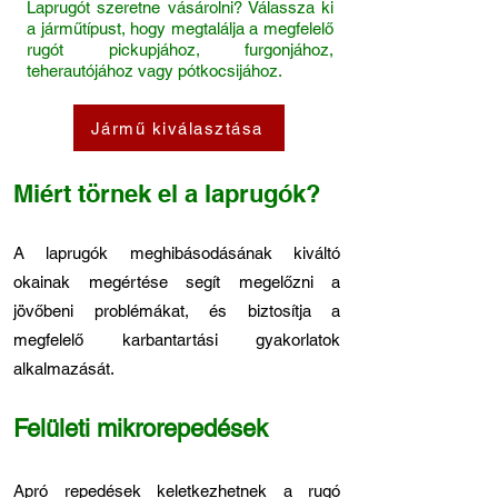
Laprugót szeretne vásárolni? Válassza ki
a járműtípust, hogy megtalálja a megfelelő
rugót pickupjához, furgonjához,
teherautójához vagy pótkocsijához.
Jármű kiválasztása
Miért törnek el a laprugók?
A laprugók meghibásodásának kiváltó
okainak megértése segít megelőzni a
jövőbeni problémákat, és biztosítja a
megfelelő karbantartási gyakorlatok
alkalmazását.
Felületi mikrorepedések
Apró repedések keletkezhetnek a rugó