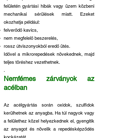
felületén gyártási hibák vagy üzem közbeni
mechanikai sérülések miatt. Ezeket
okozhatja például:
felverődő kavics,
nem megfelelő beszerelés,
rossz útviszonyokból eredő ütés.
Idővel a mikrorepedések növekednek, majd
teljes töréshez vezethetnek.
.
Nemfémes zárványok az
acélban
Az acélgyártás során oxidok, szulfidok
kerülhetnek az anyagba. Ha túl nagyok vagy
a felülethez közel helyezkednek el, gyengítik
az anyagot és növelik a repedésképződés
kockázatát.