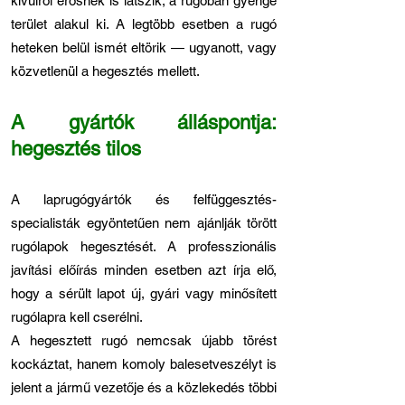
kívülről erősnek is látszik, a rugóban gyenge
terület alakul ki. A legtöbb esetben a rugó
heteken belül ismét eltörik — ugyanott, vagy
közvetlenül a hegesztés mellett.
A gyártók álláspontja:
hegesztés tilos
A laprugógyártók és felfüggesztés-
specialisták egyöntetűen nem ajánlják törött
rugólapok hegesztését. A professzionális
javítási előírás minden esetben azt írja elő,
hogy a sérült lapot új, gyári vagy minősített
rugólapra kell cserélni.
A hegesztett rugó nemcsak újabb törést
kockáztat, hanem komoly balesetveszélyt is
jelent a jármű vezetője és a közlekedés többi