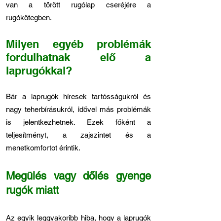
van a törött rugólap cseréjére a
rugókötegben.
Milyen egyéb problémák
fordulhatnak elő a
laprugókkal?
Bár a laprugók híresek tartósságukról és
nagy teherbírásukról, idővel más problémák
is jelentkezhetnek. Ezek főként a
teljesítményt, a zajszintet és a
menetkomfortot érintik.
Megülés vagy dőlés gyenge
rugók miatt
Az egyik leggyakoribb hiba, hogy a laprugók