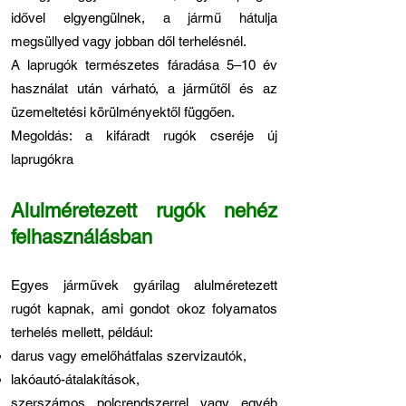
idővel elgyengülnek, a jármű hátulja
megsüllyed vagy jobban dől terhelésnél.
A laprugók természetes fáradása 5–10 év
használat után várható, a járműtől és az
üzemeltetési körülményektől függően.
Megoldás: a kifáradt rugók cseréje új
laprugókra
Alulméretezett rugók nehéz
felhasználásban
Egyes járművek gyárilag alulméretezett
rugót kapnak, ami gondot okoz folyamatos
terhelés mellett, például:
darus vagy emelőhátfalas szervizautók,
lakóautó-átalakítások,
szerszámos polcrendszerrel vagy egyéb