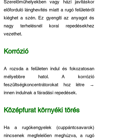
Szerelőműhelyekben vagy házi javításkor
előforduló lánghevítés miatt a rugó felületéről
kiéghet a szén. Ez gyengíti az anyagot és
nagy terhelésnél korai repedésekhez
vezethet.
Korrózió
A rozsda a felületen indul és fokozatosan
mélyebbre hatol. A korrózió
feszültségkoncentrátorokat hoz létre →
innen indulnak a fáradási repedések.
Középfurat környéki törés
Ha a rugókengyelek (cuppántcsavarok)
nincsenek megfelelően meghúzva, a rugó