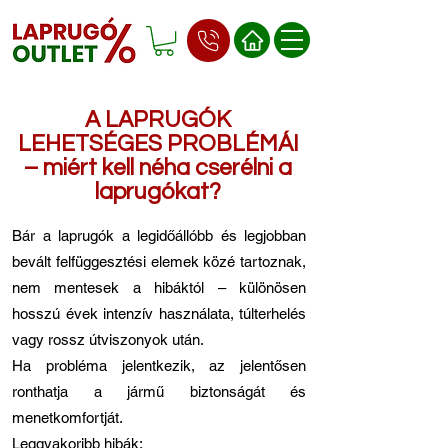
A LAPRUGÓK
LEHETSÉGES PROBLÉMÁI
– miért kell néha cserélni a
laprugókat?
Bár a laprugók a legidőállóbb és legjobban
bevált felfüggesztési elemek közé tartoznak,
nem mentesek a hibáktól – különösen
hosszú évek intenzív használata, túlterhelés
vagy rossz útviszonyok után.
Ha probléma jelentkezik, az jelentősen
ronthatja a jármű biztonságát és
menetkomfortját.
Leggyakoribb hibák: