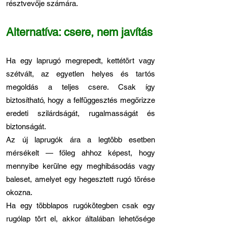
résztvevője számára.
Alternatíva: csere, nem javítás
Ha egy laprugó megrepedt, kettétört vagy
szétvált, az egyetlen helyes és tartós
megoldás a teljes csere. Csak így
biztosítható, hogy a felfüggesztés megőrizze
eredeti szilárdságát, rugalmasságát és
biztonságát.
Az új laprugók ára a legtöbb esetben
mérsékelt — főleg ahhoz képest, hogy
mennyibe kerülne egy meghibásodás vagy
baleset, amelyet egy hegesztett rugó törése
okozna.
Ha egy többlapos rugókötegben csak egy
rugólap tört el, akkor általában lehetősége