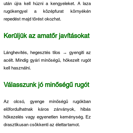
után újra kell húzni a kengyeleket. A laza
rugókengyel a középfurat környékén
repedést majd törést okozhat.
Kerüljük az amatőr javításokat
Lánghevítés, hegesztés tilos → gyengíti az
acélt. Mindig gyári minőségű, hőkezelt rugót
kell használni.
Válasszunk jó minőségű rugót
Az olcsó, gyenge minőségű rugókban
előfordulhatnak káros zárványok, hibás
hőkezelés vagy egyenetlen keménység. Ez
drasztikusan csökkenti az élettartamot.