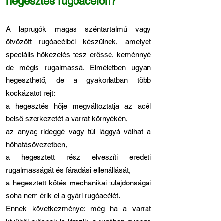
hegesztés rugóacélon?
A laprugók magas széntartalmú vagy
ötvözött rugóacélból készülnek, amelyet
speciális hőkezelés tesz erőssé, keménnyé
de mégis rugalmassá. Elméletben ugyan
hegeszthető, de a gyakorlatban több
kockázatot rejt:
a hegesztés hője megváltoztatja az acél
belső szerkezetét a varrat környékén,
az anyag rideggé vagy túl lággyá válhat a
hőhatásövezetben,
a hegesztett rész elveszíti eredeti
rugalmasságát és fáradási ellenállását,
a hegesztett kötés mechanikai tulajdonságai
soha nem érik el a gyári rugóacélét.
Ennek következménye: még ha a varrat